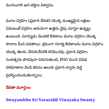
ముగించాలి అని భక్తుల విశ్వాసం.
మూల విగ్రహం (ప్రధాన దేవత) యొక్క ముఖ్యమైన లక్షణం
ఏమిటంటే విగ్రహం అరుదుగా ఉత్తరం వైపు చూస్తూ ఉన్నట్టు
ఉంటుంది. సూర్యుడు మొదటి కిరణాలు మూల విగ్రహం యొక్క
పాదాల మీద పడతాయి. క్రమంగా సూర్య కిరణాలను మూల విగ్రహం
యొక్క తలను చేరుకునేసరికి కనిపించవు. ప్రధాన విగ్రహం
సంవత్సరం పొడవునా పెరుగుతుంది, 1945 నుంచి వివిధ
పరిమాణాల వెండి కవచం ఆలయ ప్రధాన ద్వారం వద్ద
ప్రదర్శించబడుతున్నాయి.
దేవతా మూర్తులు
Swayambhu Sri Varasiddi Vinayaka Swamy