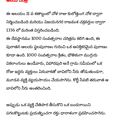
ఆలయ చరిత్ర
ఈ ఆలయం 11 వ శతాబ్దంలో చోళ రాజు కులోత్తుంగ చోళ ద్వారా
నిర్మించబడింది మరియు విజయనగర రాజవంశ చక్రవర్తుల ద్వారా
1336 లో మరింత విస్తరించబడింది.
ఈ దేవస్థానము 1000 సంవత్సరాల చరిత్రను కలిగి ఉంది, ఈ
పురాతన ఆలయ స్థలపురాణం గురించి ఒక ఆసక్తికరమైన పురాణం
కూడా ఉంది. 1000 సంవత్సరాల క్రితం, భౌతికంగా ముగ్గురు
వికలాంగులు ఉండేవారు, విహారపురి అనే గ్రామ సమీపంలో ఒక
రోజు ఇద్దరు వ్యక్తులు ఏరువాకతో బావిలోని నీరు తోడుతుండగా,
మూడవ వ్యక్తి వ్యయసాయం చేయసాగెను. కొద్దీ సేపటి తరువాత ఆ
బావిలోని నీరు అంతరించింది.
అప్పుడు ఒక వ్యక్తి చేతిపార తీసుకొని ఒక బండరాయిని
పగలకొట్టుటకు ప్రయత్నించగా రక్తం ధారాళంగా ప్రవహించసాగెను.