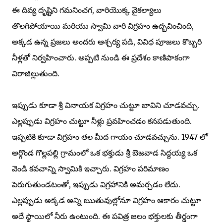
ఈ దివ్య దృష్టిని గమనించగ, వారియొక్క వైకల్యాలు
తొలగిపోయాయి మరియు స్వామి వారి విగ్రహం ఉద్భవించింది,
అక్కడ ఉన్న ప్రజలు అందరు ఆశ్చర్య పడి, వివిధ పూజలు కొబ్బరి
నీళ్లతో నిర్వహించారు. అప్పటి నుండి ఈ ప్రదేశం కాణిపాకంగా
విరాజిల్లుతుంది.
ఇప్పుడు కూడా శ్రీ వినాయక విగ్రహం చుట్టూ బావిని చూడవచ్చు.
ఎల్లప్పుడు విగ్రహం చుట్టూ నీళ్లు ప్రవహించడం కనపడుతుంది.
ఇప్పటికి కూడా విగ్రహం తల మీద గాయం చూడవచ్చును. 1947 లో
అర్గొండ గొల్లపల్లి గ్రామంలో ఒక భక్తుడు శ్రీ బెజవాడ సిద్దయ్య ఒక
వెండి కవచాన్ని స్వామికి ఇచ్చారు. విగ్రహం పరిమాణం
పెరుగుతుండటంతో, ఇప్పుడు విగ్రహానికి అమర్చడం లేదు.
ఎల్లప్పుడు అక్కడ అన్ని ఋతువుల్లోనూ విగ్రహం ఆకారం చుట్టూ
అదే స్థాయిలో నీరు ఉంటుంది. ఈ పవిత్ర జలం భక్తులకు తీర్థంగా