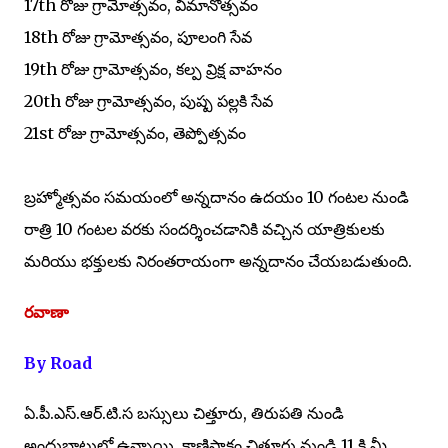
17th రోజు గ్రామోత్సవం, విమానోత్సవం
18th రోజు గ్రామోత్సవం, పూలంగి సేవ
19th రోజు గ్రామోత్సవం, కల్ప వ్రిక్ష వాహనం
20th రోజు గ్రామోత్సవం, పుష్ప పల్లకి సేవ
21st రోజు గ్రామోత్సవం, తెప్పోత్సవం
బ్రహ్మోత్సవం సమయంలో అన్నదానం ఉదయం 10 గంటల నుండి
రాత్రి 10 గంటల వరకు సందర్శించడానికి వచ్చిన యాత్రికులకు
మరియు భక్తులకు నిరంతరాయంగా అన్నదానం చేయబడుతుంది.
రవాణా
By Road
ఏ.పీ.ఎస్.ఆర్.టి.స బస్సులు చిత్తూరు, తిరుపతి నుండి
అందుబాటులో ఉన్నాయి. కాణిపాకం చిత్తూరు నుండి 11 కి.మీ,