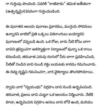
గా గుర్తింపు పొందింది. చివరికి "కాణిపాకం" తమిళ అతీతంగా
(ఉత్పన్నమైన)పదంగా గుర్తించబడింది.
ఈ పురాతన ఆలయ పురాణం ప్రకారము, ముగ్గురు సోదరులు
ఉన్నారని వాటిలో ప్రతి ఒక్కలు వికలాంగులు ఐయ్యారని
పురాణంలో చెప్పబడి ఉంది. ఒక రోజు, వారు నీటి కోసం బాగా
బావిని త్రవ్వించగా అకస్మాత్తుగా నిర్మాణంలో వున్నా ఒక రాయి
కనబడింది, తరువాత ఎరుపు రంగులో నీరు బాగా ప్రవహించింది,
నీటితో నిండిన బావి నుండి రక్తం బయటకు కారడం గమనించారు.
ఈ దివ్య దృష్టిని గమనించగా, వారి వైకల్యాలు తొలగిపోయాయి.
స్వామి వారి “స్వయంభు” విగ్రహం బావి నుండి ఉద్భవించింది.
తరువాత, ప్రజలు బావి చుట్టూ ఒక ఆలయం నిర్మించారు. నేటికి
కూడా, ఉద్భవించిన విగ్రహం అసలు బావి లోనే ఉంది, మరియు