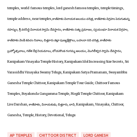
temples, world famous temples, lord ganesh famosu temples, temple timings,
temple address, near temples,కాణిపాకం వినాయక ఆలయం చరిత్ర, కాణిపాకం విగ్రహం పెరుగుతున్న
రహస్యం, శ్రీ వరసిద్ధి వినాయక స్వామి దేవస్థానం, కాణిపాకం సత్య ప్రమాణం, స్వయంభూ వినాయక విగ్రహం,
కాణిపాకం వెండి కవచం నిజాలు, చిత్తూరు జిల్లా పుణ్యక్షేత్రాలు, బహుదా నది చరిత్ర, కాణిపాకం
బ్రహ్మోత్సవాలు, గణేశ దీక్ష నియమాలు, బోయకొండ గంగమ్మ ఆలయం, మొగిలీశ్వర స్వామి దేవస్థానం,
Kanipakam Vinayaka Temple History, Kanipakam Idol Increasing Size Secrets, Sri
Varasiddhi Vinayaka Swamy Telugu, Kanipakam Satya Pramanam, Swayambhu
Ganesha Temple Chittoor, Kanipakam Temple Tour Guide, Chittoor Famous
Temples, Boyakonda Gangamma Temple, Mogili Temple Chittoor, Kanipakam
Live Darshan, కాణిపాకం, వినాయకుడు, చిత్తూరు, బావి, Kanipakam, Vinayaka, Chittoor,
Ganesha, Temple, History, Devotional, Telugu
AP TEMPLES
CHITTOOR DISTRICT
LORD GANESH