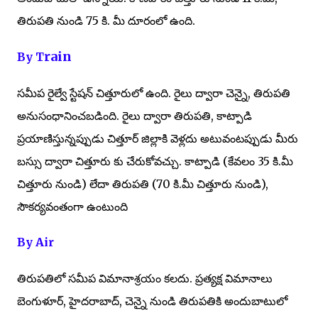
తిరుపతి నుండి 75 కి. మీ దూరంలో ఉంది.
rain
By T
సమీప రైల్వే స్టేషన్ చిత్తూరులో ఉంది. రైలు ద్వారా చెన్నై, తిరుపతి
అనుసంధానించబడింది. రైలు ద్వారా తిరుపతి, కాట్పాడి
ప్రయాణిస్తున్నప్పుడు చిత్తూర్ జిల్లాకి వెళ్లదు అటువంటప్పుడు మీరు
బస్సు ద్వారా చిత్తూరు కు చేరుకోవచ్చు. కాట్పాడి (కేవలం 35 కి.మీ
చిత్తూరు నుండి) లేదా తిరుపతి (70 కి.మీ చిత్తూరు నుండి),
సౌకర్యవంతంగా ఉంటుంది
By Air
తిరుపతిలో సమీప విమానాశ్రయం కలదు. ప్రత్యక్ష విమానాలు
బెంగుళూర్, హైదరాబాద్, చెన్నై నుండి తిరుపతికి అందుబాటులో