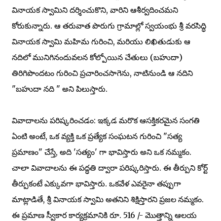
వినాయక స్వామిని దర్శించుకొని, వారిని ఆశీర్వదించమని
కోరుకున్నారు. ఆ తరువాత పొరుగు గ్రామాల్లో స్వయంభు శ్రీ వరసిద్ధి
వినాయక స్వామి మహిమ గురించి, మరియు లిఖితుడుకు ఆ
నదిలో మునిగినందువలన కోల్పోయిన చేతులు (బహుదా)
తిరిగిపొందటం గురించి ప్రచారించసాగెను, నాటినుండి ఆ నదిని
"బహుదా నది " అని పిలుస్తారు.
వివాదాలను పరిష్కరించడం: ఇక్కడ మరొక ఆసక్తికరమైన సంగతి
ఏంటి అంటే, ఒక వ్యక్తి ఒక ప్రత్యేక సంఘటన గురించి "సత్య
ప్రమాణం" చేస్తే, అది 'సత్యం' గా భావిస్తారు అని ఒక నమ్మకం.
చాలా వివాదాలను ఈ పద్ధతి ద్వారా పరిష్కరిస్తారు. ఈ తీర్పుని కోర్ట్
తీర్పుకంటే ఎక్కువగా భావిస్తారు. ఒకవేళ ఎవరైనా తప్పుగా
మాట్లాడితే, శ్రీ వినాయక స్వామి అతనిని శిక్షిస్తారని ప్రజల నమ్మకం.
ఈ ప్రమాణ స్వీకార కార్యక్రమానికి రూ. 516 /- మొత్తాన్ని ఆలయ