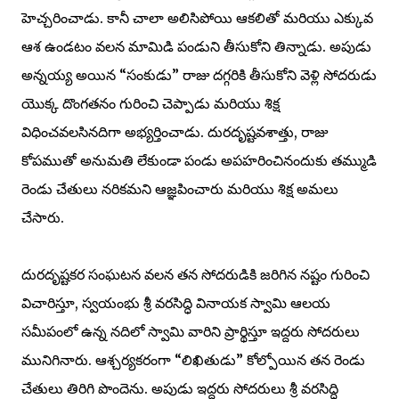
హెచ్చరించాడు. కానీ చాలా అలిసిపోయి ఆకలితో మరియు ఎక్కువ
ఆశ ఉండటం వలన మామిడి పండుని తీసుకోని తిన్నాడు. అపుడు
అన్నయ్య అయిన “సంకుడు” రాజు దగ్గరికి తీసుకోని వెళ్లి సోదరుడు
యొక్క దొంగతనం గురించి చెప్పాడు మరియు శిక్ష
విధించవలసినదిగా అభ్యర్తించాడు. దురదృష్టవశాత్తు, రాజు
కోపముతో అనుమతి లేకుండా పండు అపహరించినందుకు తమ్ముడి
రెండు చేతులు నరికమని ఆజ్ఞపించారు మరియు శిక్ష అమలు
చేసారు.
దురదృష్టకర సంఘటన వలన తన సోదరుడికి జరిగిన నష్టం గురించి
విచారిస్తూ, స్వయంభు శ్రీ వరసిద్ధి వినాయక స్వామి ఆలయ
సమీపంలో ఉన్న నదిలో స్వామి వారిని ప్రార్థిస్తూ ఇద్దరు సోదరులు
మునిగినారు. ఆశ్చర్యకరంగా “లిఖితుడు” కోల్పోయిన తన రెండు
చేతులు తిరిగి పొందెను. అపుడు ఇద్దరు సోదరులు శ్రీ వరసిద్ధి