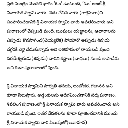
ప్రతి మంత్రం మొదటి భాగం 'ఓం' ఉంటుంది, 'ఓం' అంటే శ్రీ
వినాయక స్వామి వారు. చెడు చేసిన వారు (రాక్షసులు)ని
సంహరించడానికి శ్రీ వినాయక స్వామి వారు అవతరించారు అని
పురాణంలో చెప్పబడి వుంది. ఋషులు యజ్ఞాలను, ఆచారాలను
ఎప్పుడు కొనసాగించ(చెయ్యలేక) పోయారో అప్పుడు శివుడు
దగ్గరకి వెళ్లి వేడుకున్నారు అని ఇతిహాసంలో రాయబడి వుంది.
పరమేశ్వరుడు(శివుడు) వారిని కష్టాలు(బాధలు) నుండి కాపాడేరు
అని కుడా పురాణాలలో వుంది.
శ్రీ వినాయక స్వామిని పార్వతి తనయ, లంబోదర, గజానన అని
కూడా పిలుస్తారు. అడ్డంకులను అధిగమించడానికి పద్మ పురాణం,
శివలింగ పురాణంలో శ్రీ వినాయక స్వామి వారు అవతరించారు అని
రాయబడి వుంది. ఇతర దేవతలను కూడా పూజించడానికి ముందు
శ్రీ వినాయక స్వామి వారి పిలుపుతో(ఆవాహన)