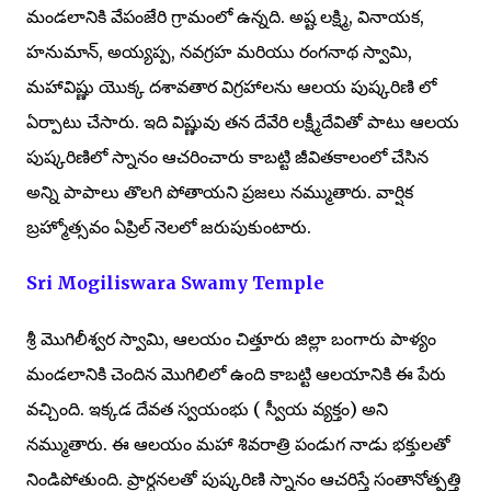
మండలానికి వేపంజేరి గ్రామంలో ఉన్నది. అష్ట లక్ష్మి, వినాయక,
హనుమాన్, అయ్యప్ప, నవగ్రహ మరియు రంగనాథ స్వామి,
మహావిష్ణు యొక్క దశావతార విగ్రహాలను ఆలయ పుష్కరిణి లో
ఏర్పాటు చేసారు. ఇది విష్ణువు తన దేవేరి లక్ష్మీదేవితో పాటు ఆలయ
పుష్కరిణిలో స్నానం ఆచరించారు కాబట్టి జీవితకాలంలో చేసిన
అన్ని పాపాలు తొలగి పోతాయని ప్రజలు నమ్ముతారు. వార్షిక
బ్రహ్మోత్సవం ఏప్రిల్ నెలలో జరుపుకుంటారు.
Sri Mogiliswara Swamy Temple
శ్రీ మొగిలీశ్వర స్వామి, ఆలయం చిత్తూరు జిల్లా బంగారు పాళ్యం
మండలానికి చెందిన మొగిలిలో ఉంది కాబట్టి ఆలయానికి ఈ పేరు
వచ్చింది. ఇక్కడ దేవత స్వయంభు ( స్వీయ వ్యక్తం) అని
నమ్ముతారు. ఈ ఆలయం మహా శివరాత్రి పండుగ నాడు భక్తులతో
నిండిపోతుంది. ప్రార్ధనలతో పుష్కరిణి స్నానం ఆచరిస్తే సంతానోత్పత్తి