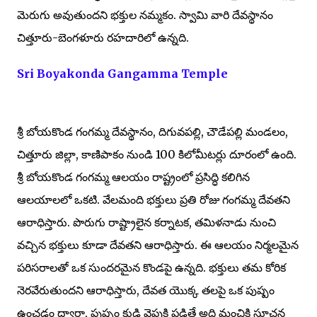
మెరుగు అవుతుందని భక్తుల నమ్మకం. స్వామి వారి దేవస్థానం
చిత్తూరు-బెంగళూరు రహదారిలో ఉన్నది.
Sri Boyakonda Gangamma Temple
శ్రీ బోయకొండ గంగమ్మ దేవస్థానం, దిగువపల్లి, చౌడేపల్లి మండలం,
చిత్తూరు జిల్లా, కాణిపాకం నుండి 100 కిలోమీటర్లు దూరంలో ఉంది.
శ్రీ బోయకొండ గంగమ్మ ఆలయం రాష్ట్రంలో ప్రసిద్ధి కలిగిన
ఆలయాలలో ఒకటి. వేలమంది భక్తులు ప్రతి రోజు గంగమ్మ దేవతని
ఆరాధిస్తారు. పొరుగు రాష్ట్రాలైన కర్నాటక, తమిళనాడు నుంచి
వచ్చిన భక్తులు కూడా దేవతని ఆరాధిస్తారు. ఈ ఆలయం నిర్మలమైన
పరిసరాలతో ఒక సుందరమైన కొండపై ఉన్నది. భక్తులు తమ కోరిక
నెరవేరుతుందని ఆరాధిస్తారు, దేవత యొక్క తలపై ఒక పుష్పం
ఉంచడం ద్వారా, పుష్పం కుడి వైపుకి పడితే అది మంచికి సూచన