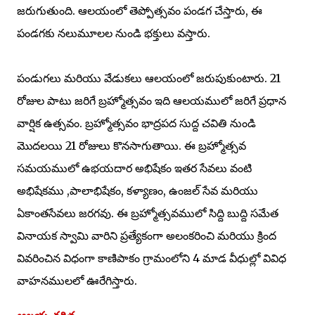
జరుగుతుంది. ఆలయంలో తెప్పోత్సవం పండగ చేస్తారు, ఈ
పండగకు నలుమూలల నుండి భక్తులు వస్తారు.
పండుగలు మరియు వేడుకలు ఆలయంలో జరుపుకుంటారు. 21
రోజుల పాటు జరిగే బ్రహ్మోత్సవం ఇది ఆలయములో జరిగే ప్రధాన
వార్షిక ఉత్సవం. బ్రహ్మోత్సవం భాద్రపద సుద్ద చవితి నుండి
మొదలయి 21 రోజులు కొనసాగుతాయి. ఈ బ్రహ్మోత్సవ
సమయములో ఉభయదార అభిషేకం ఇతర సేవలు వంటి
అభిషేకము ,పాలాభిషేకం, కళ్యాణం, ఉంజల్ సేవ మరియు
ఏకాంతసేవలు జరగవు. ఈ బ్రహ్మోత్సవములో సిద్ది బుద్ది సమేత
వినాయక స్వామి వారిని ప్రత్యేకంగా అలంకరించి మరియు క్రింద
వివరించిన విధంగా కాణిపాకం గ్రామంలోని 4 మాడ వీధుల్లో వివిధ
వాహనములలో ఊరేగిస్తారు.