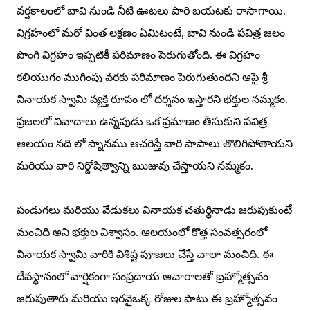
వర్షకాలంలో బావి నుండి నీటి ఊటలు పారి బయటకు రాసాగాయి.
విగ్రహంలో మరో వింత లక్షణం ఏమిటంటే, బావి నుండి పవిత్ర జలం
పొంగి విగ్రహం ఇప్పటికీ పరిమాణం పెరుగుతోంది. ఈ విగ్రహం
కలియుగం ముగింపు వరకు పరిమాణం పెరుగుతుందని ఆపై శ్రీ
వినాయక స్వామి వ్యక్తి రూపం లో దర్శనం ఇస్తారని భక్తుల నమ్మకం.
ప్రజలలో వివాదాలు ఉన్నపుడు ఒక ప్రమాణం తీసుకుని పవిత్ర
ఆలయం నది లో స్నానము ఆచరిస్తే వారి పాపాలు తొలిగిపోతాయని
మరియు వారి నిర్దోషిత్వాన్ని ఋజువు చేస్తాయని నమ్మకం.
పండుగలు మరియు వేడుకలు వినాయక చతుర్థినాడు జరుపుకుంటే
మంచిది అని భక్తుల విశ్వాసం. ఆలయంలో కొత్త సంవత్సరంలో
వినాయక స్వామి వారికి విశిష్ట పూజలు చేస్తే చాలా మంచిది. ఈ
దేవస్థానంలో వార్షికంగా సంప్రదాయ ఆచారాలతో బ్రహ్మోత్సవం
జరుపుతారు మరియు ఇరవైఒక్క రోజుల పాటు ఈ బ్రహ్మోత్సవం