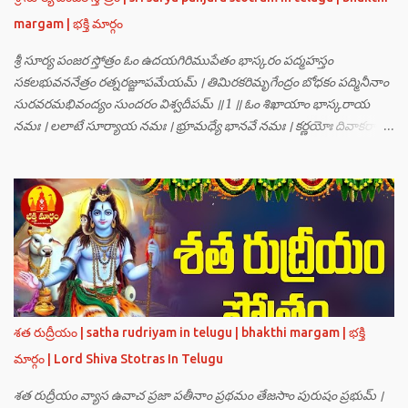
అప్పుడు స్థితికారుడైన శ్రీమహావిష్ణువు ఇలా అన్నారు…”బ్రహ్మాదిదేవతలారా! మీ
margam | భక్తి మార్గం
కష్టాలు త్వరలో తీరుతాయి. మీరు కొంతకాలం క్షమాగుణంతో ఓపిక పట...
శ్రీ సూర్య పంజర స్తోత్రం ఓం ఉదయగిరిముపేతం భాస్కరం పద్మహస్తం
సకలభువననేత్రం రత్నరజ్జూపమేయమ్ । తిమిరకరిమృగేంద్రం బోధకం పద్మినీనాం
సురవరమభివంద్యం సుందరం విశ్వదీపమ్ ॥ 1 ॥ ఓం శిఖాయాం భాస్కరాయ
నమః । లలాటే సూర్యాయ నమః । భ్రూమధ్యే భానవే నమః । కర్ణయోః దివాకరాయ
నమః । నాసికాయాం భానవే నమః । నేత్రయోః సవిత్రే నమః । ముఖే భాస్కరాయ
నమః । ఓష్ఠయోః పర్జన్యాయ నమః । పాదయోః ప్రభాకరాయ నమః ॥ 2 ॥ ఓం హ్రాం
హ్రీం హ్రూం హ్రైం హ్రౌం హ్రః । ఓం హంసాం హంసీం హంసూం హంసైం హంసౌం
హంసః ॥ 3 ॥ ఓం సత్యతేజోజ్జ్వలజ్వాలామాలినే మణికుంభాయ హుం ఫట్ స్వాహా
। ఓం స్థితిరూపకకారణాయ పూర్వాదిగ్భాగే మాం రక్షతు ॥ 4 ॥ ఓం
బ్రహ్మతేజోజ్జ్వలజ్వాలామాలినే మణికుంభాయ హుం ఫట్ స్వాహా । ఓం
తారకబ్రహ్మరూపాయ పరయంత్ర-పరతంత్ర-పరమంత్ర-సర్వోపద్రవనాశనార్థం
దక్షిణదిగ్భాగే మాం రక్షతు ॥ 5 ॥ ఓం విష్ణుతేజోజ్జ్వలజ్వాలామాలినే
మణికుంభాయ హుం ఫట్ స్వాహా । ఓం ప్రచండమార్తాండ ఉగ్రతేజోరూపిణే
శత రుద్రీయం | satha rudriyam in telugu | bhakthi margam | భక్తి
ముకురవర్ణాయ తేజోవర్ణాయ మమ సర్వరాజస్త్రీపురుష-వశీకరణార్థం
మార్గం | Lord Shiva Stotras In Telugu
పశ్చిమదిగ్భాగే మాం రక్షతు ॥ 6 ॥ ఓం రుద్రతేజోజ్జ్వలజ్వాలామాలినే
మణికుంభాయ హుం ఫట్ స్వాహా । ఓం భవాయ రుద్రరూపిణే ఉత్తరదిగ్భాగే సర్వ...
శత రుద్రీయం వ్యాస ఉవాచ ప్రజా పతీనాం ప్రథమం తేజసాం పురుషం ప్రభుమ్ ।