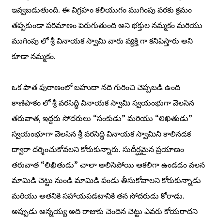
ఇవ్వబడుతుంది. ఈ విగ్రహం కలియుగం ముగింపు వరకు క్రమం
తప్పకుండా పరిమాణం పెరుగుతుంది అని భక్తుల నమ్మకం మరియు
ముగింపు లో శ్రీ వినాయక స్వామి వారు వ్యక్తి గా కనిపిస్తారు అని
కూడా నమ్మకం.
ఒక పాత పురాణంలో బహుదా నది గురించి చెప్పబడి ఉంది
కాణిపాకం లో శ్రీ వరసిద్ధి వినాయక స్వామి స్వయంభుగా వెలసిన
తరువాత, ఇద్దరు సోదరులు “సంకుడు” మరియు “లిఖితుడు”
స్వయంభూగా వెలసిన శ్రీ వరసిద్ధి వినాయక స్వామిని కాలినడక
ద్వారా దర్శించుకోవలని కోరుకున్నారు. సుదీర్ఘమైన ప్రయాణం
తరువాత “లిఖితుడు” చాలా అలిసిపోయి ఆకలిగా ఉండడం వలన
మామిడి చెట్టు నుండి మామిడి పండు తీసుకోవాలని కోరుకున్నాడు
మరియు అతనికి సహాయపడటానికి తన సోదరుడు కోరాడు.
అప్పుడు అన్నయ్య అది రాజుకు చెందిన చెట్టు ఎవరు కోయరాదని