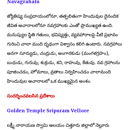
Navagrahalu
జ్యోతిష్య సంప్రదాయంలోనూ, తత్ఫలితంగా హిందువుల దైనందిక
జీవిత ఆచారాలలోనూ నవగ్రహాలకు ఎంతో ప్రాముఖ్యత ఉంది.
మనుష్యుల స్థితి గతులు, భవిష్యత్తు, వ్యవహారాలపై వీటి ప్రభావం
గురించి చాలా మంది దృఢంగా విశ్వాసం కలిగి ఉంటారు. నవగ్రహాలు
అనగా సూర్యుడు, చంద్రుడు, అంగారకుడు (మంగళగ్రహం),
బుధుడు, గురువు, శుక్రుడు, శని, రాహువు, కేతువు. నవ గ్రహాలను
పూజించడం, హోమాలు, వ్రతాలు నిర్వహించడం చాలామంది
హిందువుల ఆచారాలలో ఒక ముఖ్యమైన అంశం.
సందర్శించవలసిన ప్రదేశాలు
Golden Temple Sripuram Vellore
లక్ష్మీ నారాయణ స్వామి ఆలయం చిత్తూరు జిల్లాలో నెల్లూరు