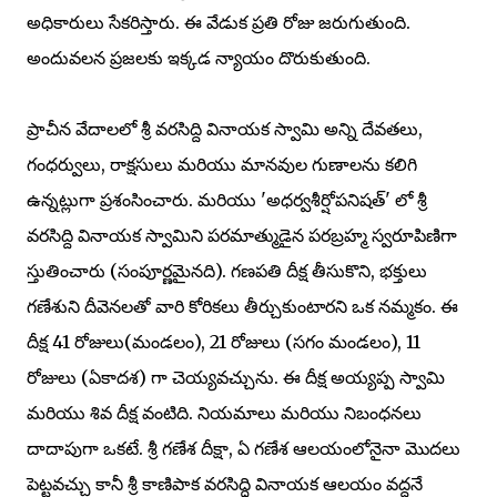
అధికారులు సేకరిస్తారు. ఈ వేడుక ప్రతి రోజు జరుగుతుంది.
అందువలన ప్రజలకు ఇక్కడ న్యాయం దొరుకుతుంది.
ప్రాచీన వేదాలలో శ్రీ వరసిద్ది వినాయక స్వామి అన్ని దేవతలు,
గంధర్వులు, రాక్షసులు మరియు మానవుల గుణాలను కలిగి
ఉన్నట్లుగా ప్రశంసించారు. మరియు 'అధర్వశీర్షోపనిషత్' లో శ్రీ
వరసిద్ది వినాయక స్వామిని పరమాత్ముడైన పరబ్రహ్మ స్వరూపిణిగా
స్తుతించారు (సంపూర్ణమైనది). గణపతి దీక్ష తీసుకొని, భక్తులు
గణేశుని దీవెనలతో వారి కోరికలు తీర్చుకుంటారని ఒక నమ్మకం. ఈ
దీక్ష 41 రోజులు(మండలం), 21 రోజులు (సగం మండలం), 11
రోజులు (ఏకాదశ) గా చెయ్యవచ్చును. ఈ దీక్ష అయ్యప్ప స్వామి
మరియు శివ దీక్ష వంటిది. నియమాలు మరియు నిబంధనలు
దాదాపుగా ఒకటే. శ్రీ గణేశ దీక్షా, ఏ గణేశ ఆలయంలోనైనా మొదలు
పెట్టవచ్చు కానీ శ్రీ కాణిపాక వరసిద్ధి వినాయక ఆలయం వద్దనే