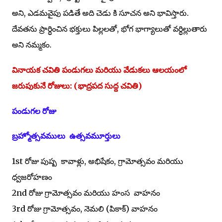
అని, ఎడమవైపు పడితే అది చెడు కి సూచన అని భావిస్తారు.
దేవతను ప్రార్ధించిన భక్తులు పిల్లలతో, భోగ భాగ్యాలుతో వర్ధిల్లుతారు
అని నమ్మకం.
వినాయక చవితి పండుగలు మరియు వేడుకలు ఆలయంలో
జరుపుకునే రోజులు: (భాద్రపద సుద్ద చవితి)
పండుగల రోజు
బ్రహ్మోత్సవములు ఉత్సవమూర్తులు
1st రోజు పుష్ప కావాళ్లు, అభిషేకం, గ్రామోత్సవం మరియు
ధ్వజరోహణం
2nd రోజు గ్రామోత్సవం మరియు హంస వాహనం
3rd రోజు గ్రామోత్సవం, నెమలి (పికాక్) వాహనం