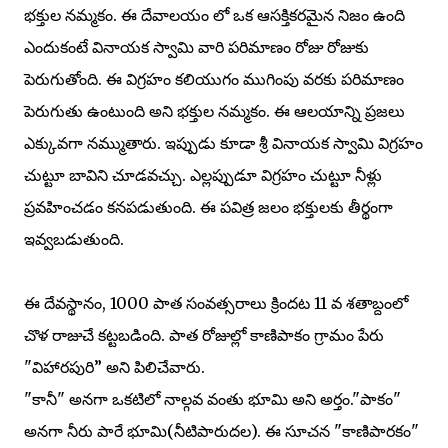
భక్తుల నమ్మకం. ఈ దేవాలయం లో ఒక ఆసక్తికరమైన నిజం ఉంది
ఎందుకంటే వినాయక స్వామి వారి పరిమాణం రోజు రోజుకు
పెరుగుతోంది. ఈ విగ్రహం కలియుగం ముగింపు వరకు పరిమాణం
పెరుగుతు ఉంటుంది అని భక్తుల నమ్మకం. ఈ ఆలయాన్ని ప్రజలు
ఎక్కువగా నమ్ముతారు. ఇప్పుడు కూడా శ్రీ వినాయక స్వామి విగ్రహం
చుట్టూ బావిని చూడవచ్చు. ఎల్లప్పుడూ విగ్రహం చుట్టూ నీళ్లు
ప్రవహించడం కనపడుతుంది. ఈ పవిత్ర జలం భక్తులకు తీర్థంగా
ఇవ్వబడుతుంది.
ఈ దేవస్థానం, 1000 పాత సంవత్సరాలు క్రిందట 11 వ శతాబ్దంలో
చొళ రాజుచే కట్టబడింది. పాత రోజుల్లో కాణిపాకం గ్రామం పేరు
"విహారపురి” అని పిలిచేవారు.
"కానీ" అనగా ఒకటిలో నాల్గవ వంతు భూమి అని అర్తం."పాకం"
అనగా నీరు పారే భూమి(నీటిపారుదల). ఈ సూచన "కాణిపారకం"