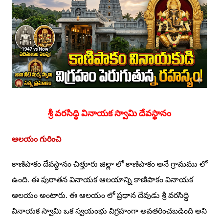
శ్రీ వరసిద్ధి వినాయక స్వామి దేవస్థానం
ఆలయం గురించి
కాణిపాకం దేవస్థానం చిత్తూరు జిల్లా లో కాణిపాకం అనే గ్రామము లో
ఉంది. ఈ పురాతన వినాయక ఆలయాన్ని కాణిపాకం వినాయక
ఆలయం అంటారు. ఈ ఆలయం లో ప్రధాన దేవుడు శ్రీ వరసిద్ధి
వినాయక స్వామి ఒక స్వయంభు విగ్రహంగా అవతరించబడింది అని