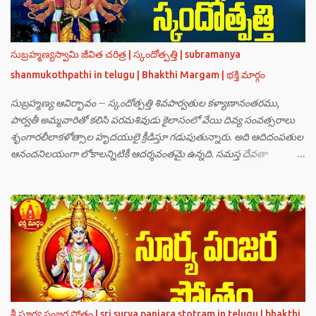
సుబ్రహ్మణ్యస్వామి జీవిత చరిత్ర | స్కందోత్పత్తి | subramanya
shanmukothpathi in telugu | Bhakthi Margam | భక్తి మార్గం
సుబ్రహ్మణ్య ఆవిర్భావం – స్కందోత్పత్తి శివపార్వతుల కళ్యాణానంతరము,
పార్వతీ అమ్మవారితో కలిసి పరమశివుడు కైలాసంలో వేయి దివ్య సంవత్సరాలు
శృంగారలీలాకళోత్సాల హృదయులై క్రీడిస్తూ గడుపుతున్నారు. అది ఆదిదంపతుల
ఆనందనిలయంగా లోకాలన్నిటికీ ఆదర్శవంతమై ఉన్నది. సమస్త దేవతా
గణములు,సాధు పుంగవులు తారకాసురుడు పెడుతున్న బాధలు భరింపలేకుండా
ఉన్నారు. తారకాసురుడు బ్రహ్మగారి నుండి పొందిన వరమేమనగా… పరమశివుని
వీర్యానికి జన్మించిన వాడి చేతిలోనే తాను సంహరించబడాలి అని. శివుడు అంటే
కామాన్ని గెలిచిన వాడు, ఆయన ఎప్పుడు తనలోతానే రమిస్తూ ఆత్మస్థితిలో
ఉంటాడు కదా, ఆయనకి పుత్రుడు ఎలా కలుగుతాడులే అనుకుని తారకాసురుడు
దేవతలందరినీ బాధపెడుతున్నాడు. శివవీర్యానికి జన్మించే ఆ బాలుడు ఏ విధంగా
ఆవిర్భావిస్తాడో తెలియక దేవతలందరూ కలిసి సత్యలోకానికి వెళ్ళి, అక్కడ
వాణీనాథుడైన చతుర్ముఖ బ్రహ్మ గారిని దర్శించి, అక్కడి నుంచి బ్రహ్మగారితో సహా
శ్రీమన్నారాయణుని దర్శించి తారకాసురుడు పెడుతున్న బాధలన్నీ వివరించారు.
శ్రీ సూర్య పంజర స్తోత్రం | sri surya panjara stotram in telugu | bhakthi