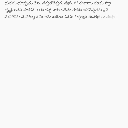
భువనం భూర్భువం దేవం సర్వలోకేశ్వరం ప్రభుం॥ 1 ఈశానాం వరదం పార్థ
దృష్ణవానసి శంకరమ్ । తం గచ్చ శరణం దేవం వరదం భవనేశ్వరమ్ ॥ 2
మహాదేవం మహాత్మాన మీశానం జటిలం శివమ్ । త్య్రక్షం మహాభుజం రుద్రం
శిఖినం చీరవాసనమ్ ॥ 3 మహాదేవం హరం స్థాణుం వరదం భవనేశ్వరమ్ ।
జగత్ర్పాధానమధికం జగత్ప్రీతమధీశ్వరమ్ ॥ 4 జగద్యోనిం జగద్ద్వీపం జయనం
జగతో గతిమ్ । విశ్వాత్మానం విశ్వసృజం విశ్వమూర్తిం యశస్వినమ్ ॥ 5 విశ్వేశ్వరం
విశ్వవరం కర్మాణామీశ్వరం ప్రభుమ్ । శంభుం స్వయంభుం భూతేశం
భూతభవ్యభవోద్భవమ్ ॥ 6 యోగం యోగేశ్వరం శర్వం సర్వలోకేశ్వరేశ్వరమ్ ।
సర్వశ్రేష్టం జగచ్ఛ్రేష్టం వరిష్టం పరమేష్ఠినమ్ ॥ 7 లోకత్రయ విధాతారమేకం
లోకత్రయాశ్రయమ్ । సుదుర్జయం జగన్నాథం జన్మమృత్యు జరాతిగమ్ ॥ 8
జ్ఞానాత్మానాం జ్ఞానగమ్యం జ్ఞానశ్రేష్ఠం సుదర్విదమ్ । దాతారం చైవ భక్తానాం
ప్రసాదవిహితాన్ వరాన్ ॥ 9 తస్య పారిషదా దివ్యారూపై ర్నానావిధై ర్విభోః ।
వామనా జటిలా ముండా హ్రస్వగ్రీవ మహోదరాః ॥ 10 మహాకాయా మహోత్సాహా
మహాకర్ణాస్తదా పరే । ఆననైర్వికృతైః పాదైః పార్థవేషైశ్చ వైకృతైః ॥ 11 ఈదృశైస్స
మహాదేవః పూజ్యమానో మ...