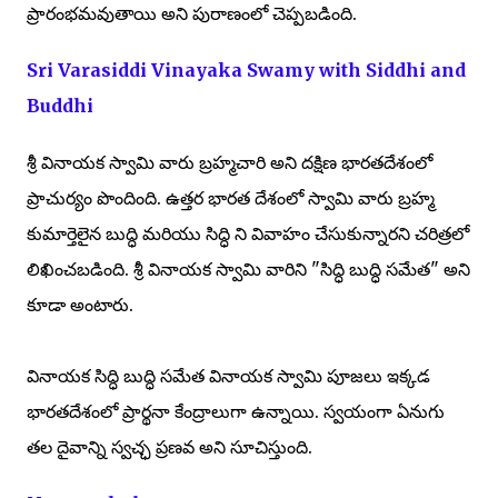
ప్రారంభమవుతాయి అని పురాణంలో చెప్పబడింది.
Sri Varasiddi Vinayaka Swamy with Siddhi and
Buddhi
శ్రీ వినాయక స్వామి వారు బ్రహ్మచారి అని దక్షిణ భారతదేశంలో
ప్రాచుర్యం పొందింది. ఉత్తర భారత దేశంలో స్వామి వారు బ్రహ్మ
కుమార్తెలైన బుద్ధి మరియు సిద్ధి ని వివాహం చేసుకున్నారని చరిత్రలో
లిఖించబడింది. శ్రీ వినాయక స్వామి వారిని "సిద్ధి బుద్ధి సమేత" అని
కూడా అంటారు.
వినాయక సిద్ధి బుద్ధి సమేత వినాయక స్వామి పూజలు ఇక్కడ
భారతదేశంలో ప్రార్థనా కేంద్రాలుగా ఉన్నాయి. స్వయంగా ఏనుగు
తల దైవాన్ని స్వచ్ఛ ప్రణవ అని సూచిస్తుంది.