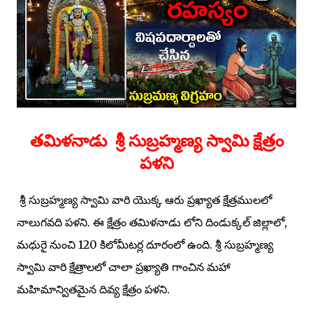
తమిళనాడు శ్రీ సుబ్రహ్మణ్య స్వామి క్షేత్రం
పళని
శ్రీ సుబ్రహ్మణ్య స్వామి వారి యొక్క ఆరు ప్రఖ్యాత క్షేత్రములలో
నాలుగవది పళని. ఈ క్షేత్రం తమిళనాడు లోని దిండుక్కల్ జిల్లాలో,
మధురై నుంచి 120 కిలోమీటర్ల దూరంలో ఉంది. శ్రీ సుబ్రహ్మణ్య
స్వామి వారి క్షేత్రాలలో చాలా ప్రఖ్యాతి గాంచిన మహా
మహిమాన్వితమైన దివ్య క్షేత్రం పళని.