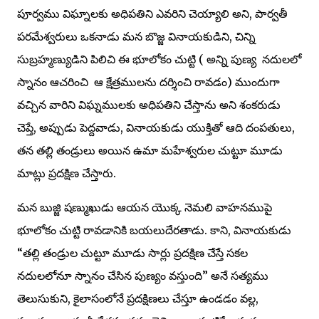
పూర్వము విఘ్నాలకు అధిపతిని ఎవరిని చెయ్యాలి అని, పార్వతీ
పరమేశ్వరులు ఒకనాడు మన బొజ్జ వినాయకుడిని, చిన్ని
సుబ్రహ్మణ్యుడిని పిలిచి ఈ భూలోకం చుట్టి ( అన్ని పుణ్య నదులలో
స్నానం ఆచరించి ఆ క్షేత్రములను దర్శించి రావడం) ముందుగా
వచ్చిన వారిని విఘ్నములకు అధిపతిని చేస్తాను అని శంకరుడు
చెప్తే, అప్పుడు పెద్దవాడు, వినాయకుడు యుక్తితో ఆది దంపతులు,
తన తల్లి తండ్రులు అయిన ఉమా మహేశ్వరుల చుట్టూ మూడు
మాట్లు ప్రదక్షిణ చేస్తారు.
మన బుజ్జి షణ్ముఖుడు ఆయన యొక్క నెమలి వాహనముపై
భూలోకం చుట్టి రావడానికి బయలుదేరతాడు. కాని, వినాయకుడు
“తల్లి తండ్రుల చుట్టూ మూడు సార్లు ప్రదక్షిణ చేస్తే సకల
నదులలోనూ స్నానం చేసిన పుణ్యం వస్తుంది” అనే సత్యము
తెలుసుకుని, కైలాసంలోనే ప్రదక్షిణలు చేస్తూ ఉండడం వల్ల,