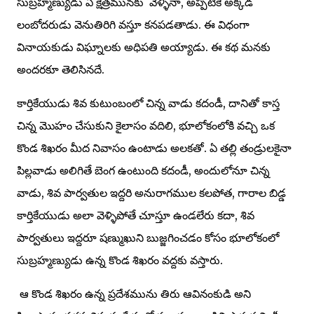
సుబ్రహ్మణ్యుడు ఏ క్షేత్రమునకు వెళ్ళినా, అప్పటికే అక్కడ
లంబోదరుడు వెనుతిరిగి వస్తూ కనపడతాడు. ఈ విధంగా
వినాయకుడు విఘ్నాలకు అధిపతి అయ్యాడు. ఈ కథ మనకు
అందరకూ తెలిసినదే.
కార్తికేయుడు శివ కుటుంబంలో చిన్న వాడు కదండీ, దానితో కాస్త
చిన్న మొహం చేసుకుని కైలాసం వదిలి, భూలోకంలోకి వచ్చి ఒక
కొండ శిఖరం మీద నివాసం ఉంటాడు అలకతో. ఏ తల్లి తండ్రులకైనా
పిల్లవాడు అలిగితే బెంగ ఉంటుంది కదండీ, అందులోనూ చిన్న
వాడు, శివ పార్వతుల ఇద్దరి అనురాగముల కలపోత, గారాల బిడ్డ
కార్తికేయుడు అలా వెళ్ళిపోతే చూస్తూ ఉండలేరు కదా, శివ
పార్వతులు ఇద్దరూ షణ్ముఖుని బుజ్జగించడం కోసం భూలోకంలో
సుబ్రహ్మణ్యుడు ఉన్న కొండ శిఖరం వద్దకు వస్తారు.
ఆ కొండ శిఖరం ఉన్న ప్రదేశమును తిరు ఆవినంకుడి అని