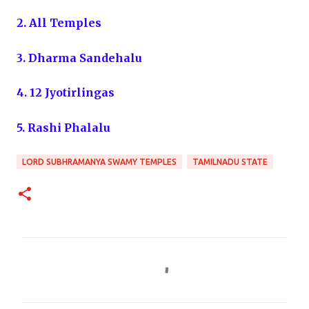
2. All Temples
3. Dharma Sandehalu
4. 12 Jyotirlingas
5. Rashi Phalalu
LORD SUBHRAMANYA SWAMY TEMPLES
TAMILNADU STATE
C
o
m