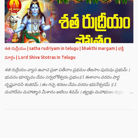
హ్రీం హ్రూం హ్రైం హ్రౌం హ్రః । ఓం హంసాం హంసీం హంసూం హంసైం హంసౌం
హంసః ॥ 3 ॥ ఓం సత్యతేజోజ్జ్వలజ్వాలామాలినే మణికుంభాయ హుం ఫట్ స్వాహా
। ఓం స్థితిరూపకకారణాయ పూర్వాదిగ్భాగే మాం రక్షతు ॥ 4 ॥ ఓం
బ్రహ్మతేజోజ్జ్వలజ్వాలామాలినే మణికుంభాయ హుం ఫట్ స్వాహా । ఓం
తారకబ్రహ్మరూపాయ పరయంత్ర-పరతంత్ర-పరమంత్ర-సర్వోపద్రవనాశనార్థం
దక్షిణదిగ్భాగే మాం రక్షతు ॥ 5 ॥ ఓం విష్ణుతేజోజ్జ్వలజ్వాలామాలినే
మణికుంభాయ హుం ఫట్ స్వాహా । ఓం ప్రచండమార్తాండ ఉగ్రతేజోరూపిణే
శత రుద్రీయం | satha rudriyam in telugu | bhakthi margam | భక్తి
ముకురవర్ణాయ తేజోవర్ణాయ మమ సర్వరాజస్త్రీపురుష-వశీకరణార్థం
మార్గం | Lord Shiva Stotras In Telugu
పశ్చిమదిగ్భాగే మాం రక్షతు ॥ 6 ॥ ఓం రుద్రతేజోజ్జ్వలజ్వాలామాలినే
మణికుంభాయ హుం ఫట్ స్వాహా । ఓం భవాయ రుద్రరూపిణే ఉత్తరదిగ్భాగే సర్వ...
శత రుద్రీయం వ్యాస ఉవాచ ప్రజా పతీనాం ప్రథమం తేజసాం పురుషం ప్రభుమ్ ।
భువనం భూర్భువం దేవం సర్వలోకేశ్వరం ప్రభుం॥ 1 ఈశానాం వరదం పార్థ
దృష్ణవానసి శంకరమ్ । తం గచ్చ శరణం దేవం వరదం భవనేశ్వరమ్ ॥ 2
మహాదేవం మహాత్మాన మీశానం జటిలం శివమ్ । త్య్రక్షం మహాభుజం రుద్రం
శిఖినం చీరవాసనమ్ ॥ 3 మహాదేవం హరం స్థాణుం వరదం భవనేశ్వరమ్ ।
జగత్ర్పాధానమధికం జగత్ప్రీతమధీశ్వరమ్ ॥ 4 జగద్యోనిం జగద్ద్వీపం జయనం
జగతో గతిమ్ । విశ్వాత్మానం విశ్వసృజం విశ్వమూర్తిం యశస్వినమ్ ॥ 5 విశ్వేశ్వరం
విశ్వవరం కర్మాణామీశ్వరం ప్రభుమ్ । శంభుం స్వయంభుం భూతేశం
భూతభవ్యభవోద్భవమ్ ॥ 6 యోగం యోగేశ్వరం శర్వం సర్వలోకేశ్వరేశ్వరమ్ ।
సర్వశ్రేష్టం జగచ్ఛ్రేష్టం వరిష్టం పరమేష్ఠినమ్ ॥ 7 లోకత్రయ విధాతారమేకం