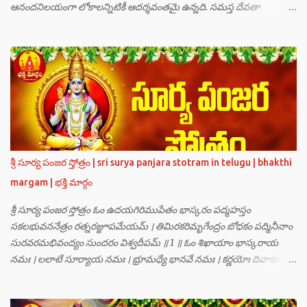
ఆనందనిలయంగా లోకాలన్నిటికీ ఆదర్శవంతమై ఉన్నది. సమస్త దేవతా
గణములు,సాధు పుంగవులు తారకాసురుడు పెడుతున్న బాధలు భరింపలేకుండా
ఉన్నారు. తారకాసురుడు బ్రహ్మగారి నుండి పొందిన వరమేమనగా… పరమశివుని
వీర్యానికి జన్మించిన వాడి చేతిలోనే తాను సంహరించబడాలి అని. శివుడు అంటే
కామాన్ని గెలిచిన వాడు, ఆయన ఎప్పుడు తనలోతానే రమిస్తూ ఆత్మస్థితిలో
ఉంటాడు కదా, ఆయనకి పుత్రుడు ఎలా కలుగుతాడులే అనుకుని తారకాసురుడు
దేవతలందరినీ బాధపెడుతున్నాడు. శివవీర్యానికి జన్మించే ఆ బాలుడు ఏ విధంగా
ఆవిర్భావిస్తాడో తెలియక దేవతలందరూ కలిసి సత్యలోకానికి వెళ్ళి, అక్కడ
వాణీనాథుడైన చతుర్ముఖ బ్రహ్మ గారిని దర్శించి, అక్కడి నుంచి బ్రహ్మగారితో సహా
శ్రీమన్నారాయణుని దర్శించి తారకాసురుడు పెడుతున్న బాధలన్నీ వివరించారు.
శ్రీ సూర్య పంజర స్తోత్రం | sri surya panjara stotram in telugu | bhakthi
అప్పుడు స్థితికారుడైన శ్రీమహావిష్ణువు ఇలా అన్నారు…”బ్రహ్మాదిదేవతలారా! మీ
margam | భక్తి మార్గం
కష్టాలు త్వరలో తీరుతాయి. మీరు కొంతకాలం క్షమాగుణంతో ఓపిక పట...
శ్రీ సూర్య పంజర స్తోత్రం ఓం ఉదయగిరిముపేతం భాస్కరం పద్మహస్తం
సకలభువననేత్రం రత్నరజ్జూపమేయమ్ । తిమిరకరిమృగేంద్రం బోధకం పద్మినీనాం
సురవరమభివంద్యం సుందరం విశ్వదీపమ్ ॥ 1 ॥ ఓం శిఖాయాం భాస్కరాయ
నమః । లలాటే సూర్యాయ నమః । భ్రూమధ్యే భానవే నమః । కర్ణయోః దివాకరాయ
నమః । నాసికాయాం భానవే నమః । నేత్రయోః సవిత్రే నమః । ముఖే భాస్కరాయ
నమః । ఓష్ఠయోః పర్జన్యాయ నమః । పాదయోః ప్రభాకరాయ నమః ॥ 2 ॥ ఓం హ్రాం