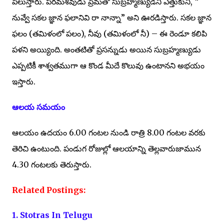
పిలుస్తారు. పరమశివుడు ప్రేమతో సుబ్రహ్మణ్యుడిని ఎత్తుకుని, “
నువ్వే సకల జ్ఞాన ఫలానివి రా నాన్నా” అని ఊరడిస్తారు. సకల జ్ఞాన
ఫలం (తమిళంలో పలం), నీవు (తమిళంలో నీ) – ఈ రెండూ కలిపి
పళని అయ్యింది. అంతటితో ప్రసన్నుడు అయిన సుబ్రహ్మణ్యుడు
ఎప్పటికీ శాశ్వతముగా ఆ కొండ మీదే కొలువు ఉంటానని అభయం
ఇస్తారు.
ఆలయ సమయం
ఆలయం ఉదయం 6.00 గంటల నుండి రాత్రి 8.00 గంటల వరకు
తెరిచి ఉంటుంది. పండుగ రోజుల్లో ఆలయాన్ని తెల్లవారుజామున
4.30 గంటలకు తెరుస్తారు.
Related Postings:
1. Stotras In Telugu