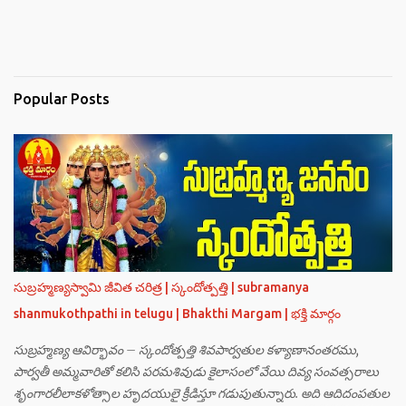
Popular Posts
సుబ్రహ్మణ్యస్వామి జీవిత చరిత్ర | స్కందోత్పత్తి | subramanya
shanmukothpathi in telugu | Bhakthi Margam | భక్తి మార్గం
సుబ్రహ్మణ్య ఆవిర్భావం – స్కందోత్పత్తి శివపార్వతుల కళ్యాణానంతరము,
పార్వతీ అమ్మవారితో కలిసి పరమశివుడు కైలాసంలో వేయి దివ్య సంవత్సరాలు
శృంగారలీలాకళోత్సాల హృదయులై క్రీడిస్తూ గడుపుతున్నారు. అది ఆదిదంపతుల