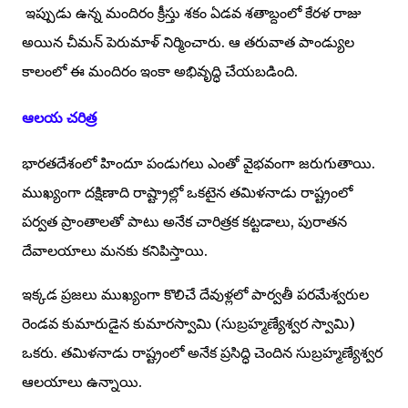
ఇప్పుడు ఉన్న మందిరం క్రీస్తు శకం ఏడవ శతాబ్దంలో కేరళ రాజు
అయిన చీమన్ పెరుమాళ్ నిర్మించారు. ఆ తరువాత పాండ్యుల
కాలంలో ఈ మందిరం ఇంకా అభివృద్ధి చేయబడింది.
ఆలయ చరిత్ర
భారతదేశంలో హిందూ పండుగలు ఎంతో వైభవంగా జరుగుతాయి.
ముఖ్యంగా దక్షిణాది రాష్ట్రాల్లో ఒకటైన తమిళనాడు రాష్ట్రంలో
పర్వత ప్రాంతాలతో పాటు అనేక చారిత్రక కట్టడాలు, పురాతన
దేవాలయాలు మనకు కనిపిస్తాయి.
ఇక్కడ ప్రజలు ముఖ్యంగా కొలిచే దేవుళ్లలో పార్వతీ పరమేశ్వరుల
రెండవ కుమారుడైన కుమారస్వామి (సుబ్రహ్మణ్యేశ్వర స్వామి)
ఒకరు. తమిళనాడు రాష్ట్రంలో అనేక ప్రసిద్ధి చెందిన సుబ్రహ్మణ్యేశ్వర
ఆలయాలు ఉన్నాయి.