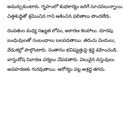
అమర్చుకుంటారు. గృహంలో శుభకార్యం జరిగే సూచనలున్నాయి.
చిత్తశుద్ధితో శ్రమించిన గాని ఆశించిన ఫలితాలు పొందలేరు.
దంపతుల మధ్య సఖ్యత లోపం, అకారణ కలహాలు. దూరపు
బంధువులతో సంబంధాలు బలపడతాయి. తరుచు విందులు,
వేడుకల్లో పాల్గొంటారు. సంతానం భవిష్యత్తుపై శ్రద్ధ వహించండి.
వాస్తుదోష నివారణ చర్యలు చేపడతారు. విలువైన వస్తువులు
అపహరణకు గురవుతాయి. ఆరోగ్యం పట్ల అశ్రద్ధ తగదు.