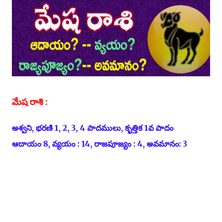
మేష రాశి :
అశ్వని, భరణి 1, 2, 3, 4 పాదములు, కృత్తిక 1వ పాదం
ఆదాయం 8, వ్యయం : 14, రాజపూజ్యం : 4, అవమానం: 3