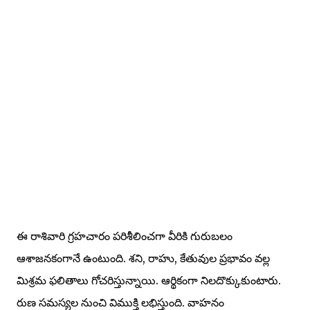
ఈ రాశివారి గ్రహచారం పరిశీలించగా వీరికి గురుబలం
ఆశాజనకంగానే ఉంటుంది. శని, రాహు, కేతువుల ప్రభావం వల్ల
మిశ్రమ ఫలితాలు గోచరిస్తున్నాయి. ఆర్థికంగా నిలదొక్కుకుంటారు.
రుణ సమస్యల నుంచి విముక్తి లభిస్తుంది. వాహనం