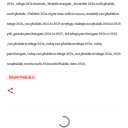
2024 , telugu 2024 festivals , bhakthi margam , december 2024 rashi phalalu ,
rashi phalalu , Children 2024 ద్వాదశ రాశుల వారికి మాసఫలాలు, monthly rasi phalalu in
telugu 2024, rasi phalalu 2024 to 2025 in telugu, mulugu rasi phalalu 2024to 2025
pdf, gantala panchangam 2024 to 2025 , ttd telugu panchangam 2024 to 2024
,rasi phalalu in telugu 2024, today rasi phalalu in telugu 2024, today
panchangam, today rasi phalalu in telugu 2024, rasi phalalu in telugu 2024, 2024
rasiphalalu, mesha rashi 2024rashi Phalalu, Aries 2024,
RASHI PHALALU
C
o