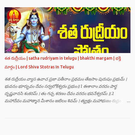
నమః । ఓష్ఠయోః పర్జన్యాయ నమః । పాదయోః ప్రభాకరాయ నమః ॥ 2 ॥ ఓం హ్రాం
హ్రీం హ్రూం హ్రైం హ్రౌం హ్రః । ఓం హంసాం హంసీం హంసూం హంసైం హంసౌం
హంసః ॥ 3 ॥ ఓం సత్యతేజోజ్జ్వలజ్వాలామాలినే మణికుంభాయ హుం ఫట్ స్వాహా
। ఓం స్థితిరూపకకారణాయ పూర్వాదిగ్భాగే మాం రక్షతు ॥ 4 ॥ ఓం
బ్రహ్మతేజోజ్జ్వలజ్వాలామాలినే మణికుంభాయ హుం ఫట్ స్వాహా । ఓం
తారకబ్రహ్మరూపాయ పరయంత్ర-పరతంత్ర-పరమంత్ర-సర్వోపద్రవనాశనార్థం
దక్షిణదిగ్భాగే మాం రక్షతు ॥ 5 ॥ ఓం విష్ణుతేజోజ్జ్వలజ్వాలామాలినే
మణికుంభాయ హుం ఫట్ స్వాహా । ఓం ప్రచండమార్తాండ ఉగ్రతేజోరూపిణే
శత రుద్రీయం | satha rudriyam in telugu | bhakthi margam | భక్తి
ముకురవర్ణాయ తేజోవర్ణాయ మమ సర్వరాజస్త్రీపురుష-వశీకరణార్థం
మార్గం | Lord Shiva Stotras In Telugu
పశ్చిమదిగ్భాగే మాం రక్షతు ॥ 6 ॥ ఓం రుద్రతేజోజ్జ్వలజ్వాలామాలినే
మణికుంభాయ హుం ఫట్ స్వాహా । ఓం భవాయ రుద్రరూపిణే ఉత్తరదిగ్భాగే సర్వ...
శత రుద్రీయం వ్యాస ఉవాచ ప్రజా పతీనాం ప్రథమం తేజసాం పురుషం ప్రభుమ్ ।
భువనం భూర్భువం దేవం సర్వలోకేశ్వరం ప్రభుం॥ 1 ఈశానాం వరదం పార్థ
దృష్ణవానసి శంకరమ్ । తం గచ్చ శరణం దేవం వరదం భవనేశ్వరమ్ ॥ 2
మహాదేవం మహాత్మాన మీశానం జటిలం శివమ్ । త్య్రక్షం మహాభుజం రుద్రం
శిఖినం చీరవాసనమ్ ॥ 3 మహాదేవం హరం స్థాణుం వరదం భవనేశ్వరమ్ ।
జగత్ర్పాధానమధికం జగత్ప్రీతమధీశ్వరమ్ ॥ 4 జగద్యోనిం జగద్ద్వీపం జయనం
జగతో గతిమ్ । విశ్వాత్మానం విశ్వసృజం విశ్వమూర్తిం యశస్వినమ్ ॥ 5 విశ్వేశ్వరం
విశ్వవరం కర్మాణామీశ్వరం ప్రభుమ్ । శంభుం స్వయంభుం భూతేశం