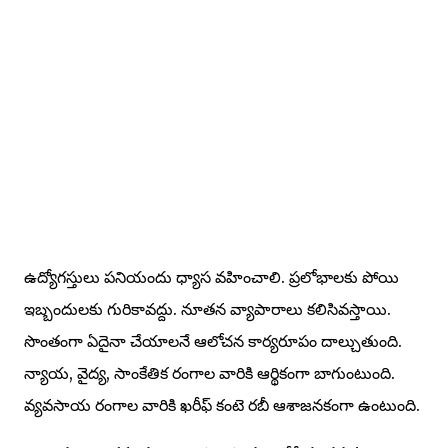
ఉద్యోగస్తులు పనియందు ధ్యాస వహించాలి. ప్రలోభాలకు పోయి
ఇబ్బందులకు గురికావద్దు. నూతన వ్యాపారాలు కలిసివస్తాయి.
సొంతంగా ఏదైనా చేయాలనే ఆలోచన కార్యరూపం దాల్చుతుంది.
న్యాయ, వైద్య, సాంకేతిక రంగాల వారికి ఆర్థికంగా బాగుంటుంది.
వ్యవసాయ రంగాల వారికి ఖరీఫ్ కంటె రబీ ఆశాజనకంగా ఉంటుంది.