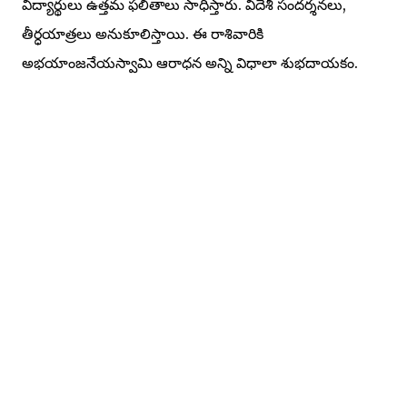
విద్యార్థులు ఉత్తమ ఫలితాలు సాధిస్తారు. విదేశీ సందర్శనలు,
తీర్ధయాత్రలు అనుకూలిస్తాయి. ఈ రాశివారికి
అభయాంజనేయస్వామి ఆరాధన అన్ని విధాలా శుభదాయకం.