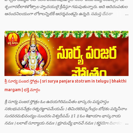
శృంగారలీలాకళోత్సాల హృదయులై క్రీడిస్తూ గడుపుతున్నారు. అది ఆదిదంపతుల
ఆనందనిలయంగా లోకాలన్నిటికీ ఆదర్శవంతమై ఉన్నది. సమస్త దేవతా
గణములు,సాధు పుంగవులు తారకాసురుడు పెడుతున్న బాధలు భరింపలేకుండా
ఉన్నారు. తారకాసురుడు బ్రహ్మగారి నుండి పొందిన వరమేమనగా… పరమశివుని
వీర్యానికి జన్మించిన వాడి చేతిలోనే తాను సంహరించబడాలి అని. శివుడు అంటే
కామాన్ని గెలిచిన వాడు, ఆయన ఎప్పుడు తనలోతానే రమిస్తూ ఆత్మస్థితిలో
ఉంటాడు కదా, ఆయనకి పుత్రుడు ఎలా కలుగుతాడులే అనుకుని తారకాసురుడు
దేవతలందరినీ బాధపెడుతున్నాడు. శివవీర్యానికి జన్మించే ఆ బాలుడు ఏ విధంగా
ఆవిర్భావిస్తాడో తెలియక దేవతలందరూ కలిసి సత్యలోకానికి వెళ్ళి, అక్కడ
వాణీనాథుడైన చతుర్ముఖ బ్రహ్మ గారిని దర్శించి, అక్కడి నుంచి బ్రహ్మగారితో సహా
శ్రీమన్నారాయణుని దర్శించి తారకాసురుడు పెడుతున్న బాధలన్నీ వివరించారు.
శ్రీ సూర్య పంజర స్తోత్రం | sri surya panjara stotram in telugu | bhakthi
అప్పుడు స్థితికారుడైన శ్రీమహావిష్ణువు ఇలా అన్నారు…”బ్రహ్మాదిదేవతలారా! మీ
margam | భక్తి మార్గం
కష్టాలు త్వరలో తీరుతాయి. మీరు కొంతకాలం క్షమాగుణంతో ఓపిక పట...
శ్రీ సూర్య పంజర స్తోత్రం ఓం ఉదయగిరిముపేతం భాస్కరం పద్మహస్తం
సకలభువననేత్రం రత్నరజ్జూపమేయమ్ । తిమిరకరిమృగేంద్రం బోధకం పద్మినీనాం
సురవరమభివంద్యం సుందరం విశ్వదీపమ్ ॥ 1 ॥ ఓం శిఖాయాం భాస్కరాయ
నమః । లలాటే సూర్యాయ నమః । భ్రూమధ్యే భానవే నమః । కర్ణయోః దివాకరాయ
నమః । నాసికాయాం భానవే నమః । నేత్రయోః సవిత్రే నమః । ముఖే భాస్కరాయ