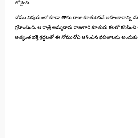
లోనైంది.
నోము విషయంలో కూడా తాను రాజు కూతురిననే అహంకారాన్ని చూప
గ్రహించింది. ఆ రాత్రే అమ్మవారు రాజుగారి కూతురు కలలో కనిపించి
అత్యంత భక్తి శ్రద్ధలతో ఈ నోమునోచి ఆశించిన ఫలితాలను అందుకు