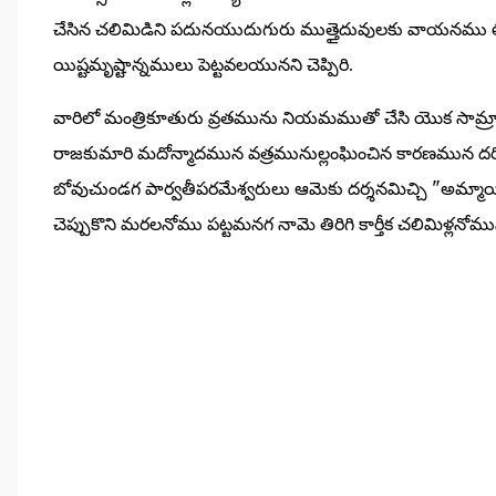
చేసిన చలిమిడిని పదునయుదుగురు ముత్తైదువులకు వాయ
యిష్టమృష్టాన్నములు పెట్టవలయునని చెప్పిరి.
వారిలో మంత్రికూతురు వ్రతమును నియమముతో చేసి యొక సామ్రా
రాజకుమారి మదోన్మాదమున వత్రమునుల్లంఘించిన కారణమున దర
బోవుచుండగ పార్వతీపరమేశ్వరులు ఆమెకు దర్శనమిచ్చి "అమ్మా
చెప్పుకొని మరలనోము పట్టమనగ నామె తిరిగి కార్తీక చలిమిళ్లనో