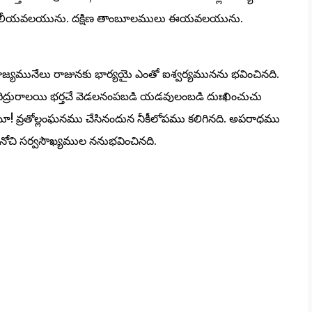
నము లీయవలయును. దక్షిణ తాంబూలములు ఈయవలయును.
జ్యమునేలు రాజునకు భార్యయై ఎంతో ఐశ్వర్యమునను భవించినది.
ిద్రురాలయి భర్తచే వెడలనంపబడి యడవులంబడి దుఃఖించుచు
యీ! వ్రతోల్లంఘనము చేసినందున నీకీలోపము కలిగినది. అపరాధము
మునోచి సర్వసౌఖ్యముల ననుభవించినది.