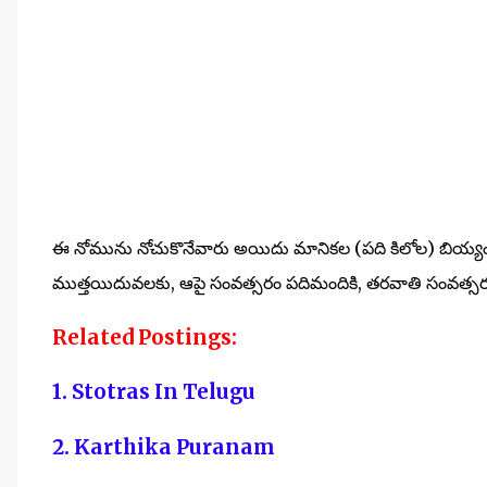
ఈ నోమును నోచుకొనేవారు అయిదు మానికల (పది కిలోల) బియ్య
ముత్తయిదువలకు, ఆపై సంవత్సరం పదిమందికి, తరవాతి సంవత్సర
Related Postings:
1. Stotras In Telugu
2. Karthika Puranam