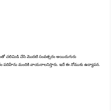
ంతో చలిమిడి చేసి మొదటి సంవత్సరం అయిదుగురు
ం పదిహేను మందికి వాయనాలనిస్తారు. ఇదే ఈ నోముకు ఉద్యాపన.