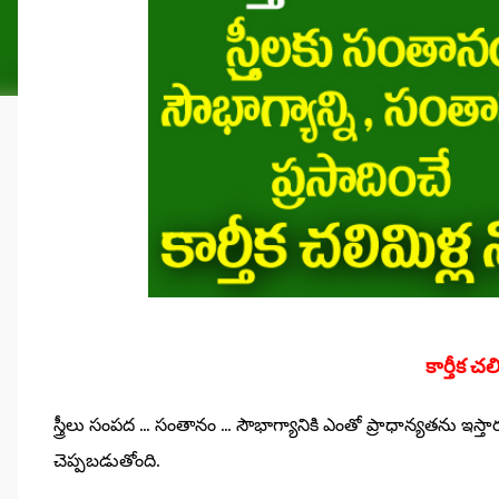
కార్తీక చ
స్త్రీలు సంపద ... సంతానం ... సౌభాగ్యానికి ఎంతో ప్రాధాన్యతను ఇస్
చెప్పబడుతోంది.