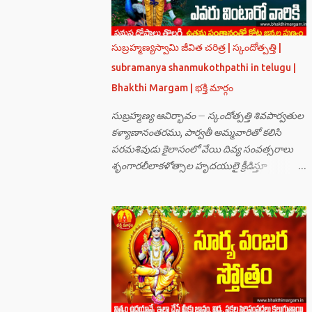
సుబ్రహ్మణ్యస్వామి జీవిత చరిత్ర | స్కందోత్పత్తి |
subramanya shanmukothpathi in telugu |
Bhakthi Margam | భక్తి మార్గం
సుబ్రహ్మణ్య ఆవిర్భావం – స్కందోత్పత్తి శివపార్వతుల
కళ్యాణానంతరము, పార్వతీ అమ్మవారితో కలిసి
పరమశివుడు కైలాసంలో వేయి దివ్య సంవత్సరాలు
శృంగారలీలాకళోత్సాల హృదయులై క్రీడిస్తూ
గడుపుతున్నారు. అది ఆదిదంపతుల
ఆనందనిలయంగా లోకాలన్నిటికీ ఆదర్శవంతమై
ఉన్నది. సమస్త దేవతా గణములు,సాధు పుంగవులు
తారకాసురుడు పెడుతున్న బాధలు భరింపలేకుండా
ఉన్నారు. తారకాసురుడు బ్రహ్మగారి నుండి పొందిన
వరమేమనగా… పరమశివుని వీర్యానికి జన్మించిన వాడి
చేతిలోనే తాను సంహరించబడాలి అని. శివుడు అంటే
కామాన్ని గెలిచిన వాడు, ఆయన ఎప్పుడు తనలోతానే