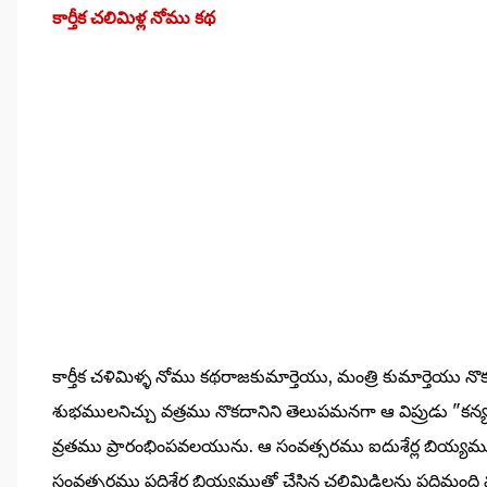
కార్తీక చలిమిళ్ల నోము కథ
కార్తీక చళిమిళ్ళ నోము కథరాజకుమార్తెయు, మంత్రి కుమార్తెయు 
శుభములనిచ్చు వత్రము నొకదానిని తెలుపమనగా ఆ విప్రుడు "కన్యలా
వ్రతము ప్రారంభింపవలయును. ఆ సంవత్సరము ఐదుశేర్ల బియ్యముత
సంవత్సరము పదిశేర్ల బియ్యముతో చేసిన చలిమిడిలను పదిమం