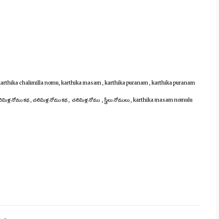
 karthika chalimilla nomu, karthika masam , karthika puranam , karthika puranam
ళ్ల నోము కథ , చలిమిళ్ల నోము కథ , చలిమిళ్ల నోము , స్త్రీలు నోములు , karthika masam nomulu