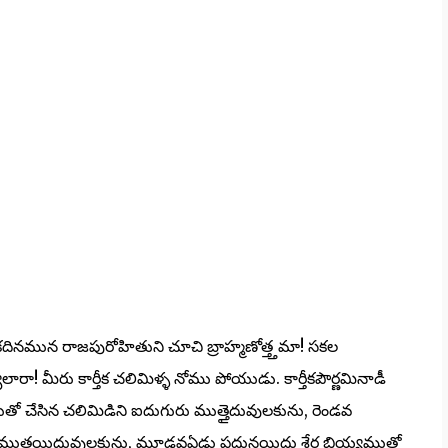
నొకదినమున రాజపురోహితుని చూచి బ్రాహ్మణోత్త్తమా! సకల
రా! మీరు కార్తీక చలిమిళ్ళ నోము పోయుడు. కార్తీకపౌర్ణమినాడీ
ో చేసిన చలిమిడిని ఐదుగురు ముత్తైదువులకును, రెండవ
ది ముత్తయిదువులకును, మూడవఏడు పదునయిదు శేర్ల బియ్యముతో