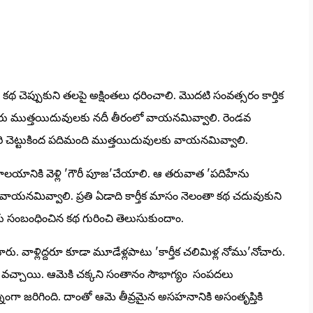
చెప్పుకుని తలపై అక్షింతలు ధరించాలి. మొదటి సంవత్సరం కార్తిక
రు ముత్తయిదువులకు నదీ తీరంలో వాయనమివ్వాలి. రెండవ
ఉసిరి చెట్టుకింద పదిమంది ముత్తయిదువులకు వాయనమివ్వాలి.
లయానికి వెళ్లి 'గౌరీ పూజ'చేయాలి. ఆ తరువాత 'పదిహేను
యనమివ్వాలి. ప్రతి ఏడాది కార్తీక మాసం నెలంతా కథ చదువుకుని
ు సంబంధించిన కథ గురించి తెలుసుకుందాం.
ారు. వాళ్లిద్దరూ కూడా మూడేళ్లపాటు 'కార్తీక చలిమిళ్ల నోము'నోచారు.
్తూ వచ్చాయి. ఆమెకి చక్కని సంతానం సౌభాగ్యం సంపదలు
్నంగా జరిగింది. దాంతో ఆమె తీవ్రమైన అసహనానికి అసంతృప్తికి