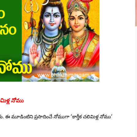
లిమిళ్ల నోము
తారు. ఈ మూడింటిని ప్రసాదించే నోముగా 'కార్తీక చలిమిళ్ల నోము'