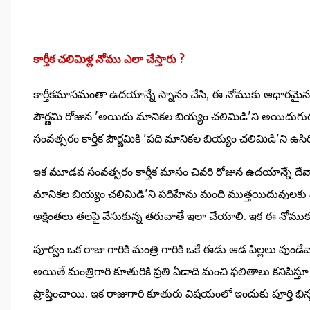
కార్తీక చలిమిళ్ల నోము ఎలా చేస్తారు ?
కార్తీకమాసమంతా ఉదయాన్నే స్నానం చేసి, ఈ నోముకు ఆధారమైన కథ 
పౌర్ణమి రోజున 'అయిదు మానికల బియ్యం చలిమిడి'ని అయిదుగు
సంవత్సరం కార్తీక పౌర్ణమికి 'పది మానికల బియ్యం చలిమిడి'ని 
ఇక మూడవ సంవత్సరం కార్తీక మాసం చివరి రోజున ఉదయాన్నే దేవా
మానికల బియ్యం చలిమిడి'ని పదిహేను మంది ముత్తయిదువులకు వా
అక్షింతలు తలపై వేసుకున్న తరువాతే ఇలా చేయాలి. ఇక ఈ నోముక
పూర్వం ఒక రాజు గారికి మంత్రి గారికి ఒకే ఈడు ఆడ పిల్లలు వుండేవ
అయితే మంత్రిగారి కూతురికి ప్రతి ఏడాది మంచి ఫలితాలు కనిపిస
ప్రాప్తించాయి. ఇక రాజుగారి కూతురు విషయంలో ఇందుకు పూర్తి భిన