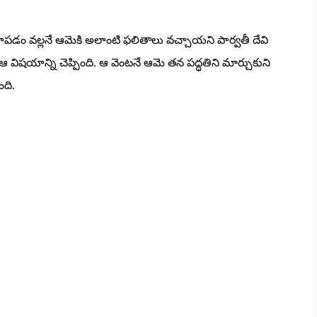
డం వల్లనే ఆమెకి అలాంటి ఫలితాలు వచ్చాయని పార్వతీ దేవి
 ఆ విషయాన్ని చెప్పింది. ఆ వెంటనే ఆమె తన పద్ధతిని మార్చుకుని
ంది.