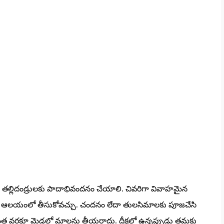
సి తల్లిదండ్రులకు పాదాభివందనం చేయాలి. చివరిగా వివాహమైన
 ఏదైనా ఆలయంలో తీసుకోవచ్చు. చందనం లేదా తులసిమాలకు పూజచేసి
తయినంత వరకూ మెడలో మాలను తీయరాదు. దీక్షలో ఉన్నప్పుడు తమకు