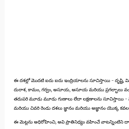
ఈ దశల్లో మొదటి ఐదు ఐదు ఇంద్రియాలను సూచిస్తాయి - దృష్టి, విన
దురాశ, కామం, గర్వం, అసూయ, అసూయ మరియు ప్రగల్భాలు వంటి మ
తదుపరి మూడు మూడు గుణాలు లేదా లక్షణాలను సూచిస్తాయి - స
మరియు చివరి రెండు దశలు జ్ఞానం మరియు అజ్ఞానం యొక్క కవల
ఈ మెట్లను అధిరోహించి, అవి ప్రాతినిధ్యం వహించే వాటన్నింటిని దా