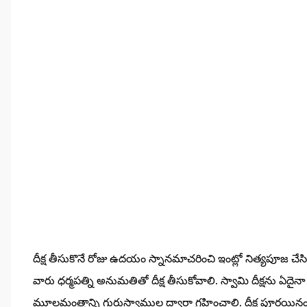
దీక్ష తీసుకొనే రోజు ఉదయం స్నానమాచరించి ఇంట్లో నిత్యపూజ చే
వారు ధర్మపత్ని అనుమతితో దీక్ష తీసుకోవాలి. స్వామి దీక్షను
మూలమంత్రాన్ని గురుస్వాముల ద్వారా గ్రహించాలి. దీక్ష పూర్