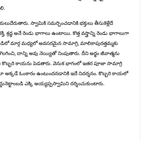
లి.
దేరుతారు. స్వామికి సమర్పించడానికి భక్తులు తీసుకెళ్లేదే
శ్రద్ధ అనే రెండు భాగాలు ఉంటాయి. కొత్త వస్త్రాన్ని రెండు భాగాలుగా
ముడిలో మార్గ మధ్యలో అవసరమైన సామాగ్రి, మాలికాపురత్తమ్మకు
గించి, దాన్ని అవు నెయ్యితో నింపుతారు. దీని అర్థం జీవాత్మను
ొబ్బరి కాయను పెడతారు. వెనుక భాగంలో ఇతర పూజా సామాగ్రి
టాయో అక్కడే ఓంకారం ఉంటుందనడానికి ఇదే నిదర్శనం. కొబ్బరి కాయలో
దునెట్టాంబడి ఎక్కి అయ్యప్పస్వామిని దర్శించుకుంటారు.