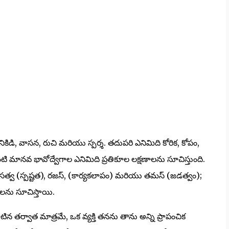
ికిడి, వాసన, రుచి మరియు స్పర్శ. తదుపరి ఎనిమిది కోరిక, కోపం,
ానవ భావోద్వేగాల ఎనిమిది ప్రతికూల లక్షణాలను సూచిస్తుంది.
త్వ (స్పష్టత), రజస్, (కార్యకలాపం) మరియు తమస్ (జడత్వం);
లను సూచిస్తాయి.
టిన తర్వాత మాత్రమే, ఒక వ్యక్తి తనను తాను అన్ని ప్రాపంచిక