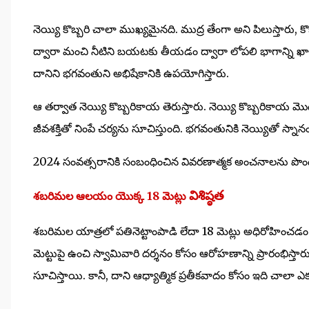
నెయ్యి కొబ్బరి చాలా ముఖ్యమైనది. ముద్ర తేంగా అని పిలుస్తారు, కొ
ద్వారా మంచి నీటిని బయటకు తీయడం ద్వారా లోపలి భాగాన్ని ఖాళీ 
దానిని భగవంతుని అభిషేకానికి ఉపయోగిస్తారు.
ఆ తర్వాత నెయ్యి కొబ్బరికాయ తెరుస్తారు. నెయ్యి కొబ్బరికాయ 
జీవశక్తితో నింపే చర్యను సూచిస్తుంది. భగవంతునికి నెయ్యితో స్న
2024 సంవత్సరానికి సంబంధించిన వివరణాత్మక అంచనాలను పొం
విశిష్ఠత
శబరిమల ఆలయం యొక్క 18 మెట్లు
శబరిమల యాత్రలో పతినెట్టాంపాడి లేదా 18 మెట్లు అధిరోహించడ
మెట్టుపై ఉంచి స్వామివారి దర్శనం కోసం ఆరోహణాన్ని ప్రారంభిస
సూచిస్తాయి. కానీ, దాని ఆధ్యాత్మిక ప్రతీకవాదం కోసం ఇది చాలా 