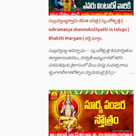
సుబ్రహ్మణ్యస్వామి జీవిత చరిత్ర | స్కందోత్పత్తి |
subramanya shanmukothpathi in telugu |
Bhakthi Margam | భక్తి మార్గం
సుబ్రహ్మణ్య ఆవిర్భావం – స్కందోత్పత్తి శివపార్వతుల
కళ్యాణానంతరము, పార్వతీ అమ్మవారితో కలిసి
పరమశివుడు కైలాసంలో వేయి దివ్య సంవత్సరాలు
శృంగారలీలాకళోత్సాల హృదయులై క్రీడిస్తూ
గడుపుతున్నారు. అది ఆదిదంపతుల
ఆనందనిలయంగా లోకాలన్నిటికీ ఆదర్శవంతమై
ఉన్నది. సమస్త దేవతా గణములు,సాధు పుంగవులు
తారకాసురుడు పెడుతున్న బాధలు భరింపలేకుండా
ఉన్నారు. తారకాసురుడు బ్రహ్మగారి నుండి పొందిన
వరమేమనగా… పరమశివుని వీర్యానికి జన్మించిన వాడి
చేతిలోనే తాను సంహరించబడాలి అని. శివుడు అంటే
కామాన్ని గెలిచిన వాడు, ఆయన ఎప్పుడు తనలోతానే