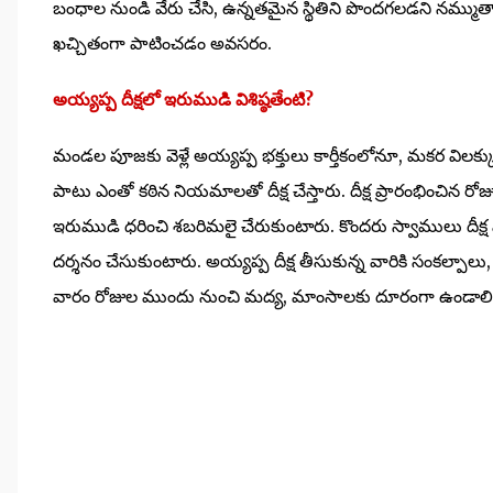
బంధాల నుండి వేరు చేసి, ఉన్నతమైన స్థితిని పొందగలడని నమ్ము
ఖచ్చితంగా పాటించడం అవసరం.
అయ్యప్ప దీక్షలో ఇరుముడి విశిష్ఠతేంటి?
మండల పూజకు వెళ్లే అయ్యప్ప భక్తులు కార్తీకంలోనూ, మకర విలక్కు
పాటు ఎంతో కఠిన నియమాలతో దీక్ష చేస్తారు. దీక్ష ప్రారంభించిన ర
ఇరుముడి ధరించి శబరిమలై చేరుకుంటారు. కొందరు స్వాములు దీక్ష 
దర్శనం చేసుకుంటారు. అయ్యప్ప దీక్ష తీసుకున్న వారికి సంకల్పాలు
వారం రోజుల ముందు నుంచి మద్య, మాంసాలకు దూరంగా ఉండాలి