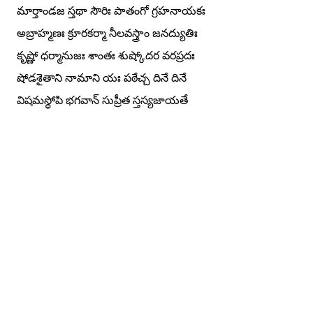
మార్తాండజ స్తథా సౌరిః పాతంగో గ్రహనాయకః
అబ్రాహ్మణః క్రూరకర్మా నీలవస్త్రాం జనద్యుతిః
కృష్ణో ధర్మానుజః శాంతః శుష్కోదర వరప్రదః
షోడశైతాని నామాని యః పఠేచ్చ దినే దినే
విషమస్థోపి భగవాన్ సుప్రీత స్తస్యజాయతే