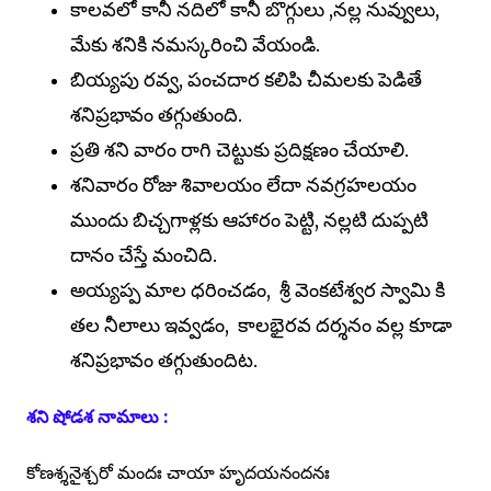
కాలవలో కానీ నదిలో కానీ బొగ్గులు ,నల్ల నువ్వులు,
మేకు శనికి నమస్కరించి వేయండి.
బియ్యపు రవ్వ, పంచదార కలిపి చీమలకు పెడితే
శనిప్రభావం తగ్గుతుంది.
ప్రతి శని వారం రాగి చెట్టుకు ప్రదిక్షణం చేయాలి.
శనివారం రోజు శివాలయం లేదా నవగ్రహలయం
ముందు బిచ్చగాళ్లకు ఆహారం పెట్టి, నల్లటి దుప్పటి
దానం చేస్తే మంచిది.
అయ్యప్ప మాల ధరించడం, శ్రీ వెంకటేశ్వర స్వామి కి
తల నీలాలు ఇవ్వడం, కాలభైరవ దర్శనం వల్ల కూడా
శనిప్రభావం తగ్గుతుందిట.
శని షోడశ నామాలు :
కోణశ్శనైశ్చరో మందః చాయా హృదయనందనః