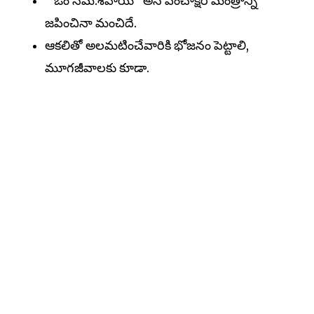
"ఓం నమ:శివాయ" అనే పంచాక్షరీ మంత్రాన్ని
జపించినా మంచిదే.
ఆకలితో అలమటించేవారికి భోజనం పెట్టాలి,
మూగజీవాలకు కూడా.