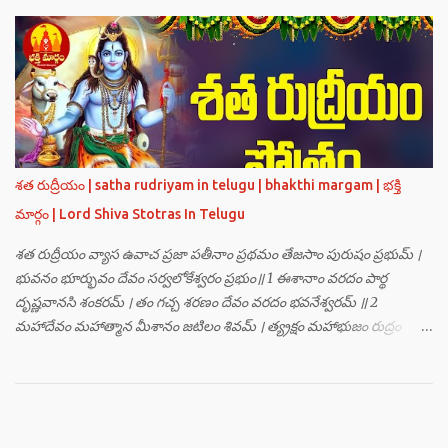
నమః । ఓష్ఠయోః పర్జన్యాయ నమః । పాదయోః ప్రభాకరాయ నమః ॥ 2 ॥ ఓం హ్రాం
హ్రీం హ్రూం హ్రైం హ్రౌం హ్రః । ఓం హంసాం హంసీం హంసూం హంసైం హంసౌం
హంసః ॥ 3 ॥ ఓం సత్యతేజోజ్జ్వలజ్వాలామాలినే మణికుంభాయ హుం ఫట్ స్వాహా
। ఓం స్థితిరూపకకారణాయ పూర్వాదిగ్భాగే మాం రక్షతు ॥ 4 ॥ ఓం
బ్రహ్మతేజోజ్జ్వలజ్వాలామాలినే మణికుంభాయ హుం ఫట్ స్వాహా । ఓం
తారకబ్రహ్మరూపాయ పరయంత్ర-పరతంత్ర-పరమంత్ర-సర్వోపద్రవనాశనార్థం
దక్షిణదిగ్భాగే మాం రక్షతు ॥ 5 ॥ ఓం విష్ణుతేజోజ్జ్వలజ్వాలామాలినే
మణికుంభాయ హుం ఫట్ స్వాహా । ఓం ప్రచండమార్తాండ ఉగ్రతేజోరూపిణే
శత రుద్రీయం | satha rudriyam in telugu | bhakthi margam | భక్తి
ముకురవర్ణాయ తేజోవర్ణాయ మమ సర్వరాజస్త్రీపురుష-వశీకరణార్థం
మార్గం | Lord Shiva Stotras In Telugu
పశ్చిమదిగ్భాగే మాం రక్షతు ॥ 6 ॥ ఓం రుద్రతేజోజ్జ్వలజ్వాలామాలినే
మణికుంభాయ హుం ఫట్ స్వాహా । ఓం భవాయ రుద్రరూపిణే ఉత్తరదిగ్భాగే సర్వ...
శత రుద్రీయం వ్యాస ఉవాచ ప్రజా పతీనాం ప్రథమం తేజసాం పురుషం ప్రభుమ్ ।
భువనం భూర్భువం దేవం సర్వలోకేశ్వరం ప్రభుం॥ 1 ఈశానాం వరదం పార్థ
దృష్ణవానసి శంకరమ్ । తం గచ్చ శరణం దేవం వరదం భవనేశ్వరమ్ ॥ 2
మహాదేవం మహాత్మాన మీశానం జటిలం శివమ్ । త్య్రక్షం మహాభుజం రుద్రం
శిఖినం చీరవాసనమ్ ॥ 3 మహాదేవం హరం స్థాణుం వరదం భవనేశ్వరమ్ ।
జగత్ర్పాధానమధికం జగత్ప్రీతమధీశ్వరమ్ ॥ 4 జగద్యోనిం జగద్ద్వీపం జయనం
జగతో గతిమ్ । విశ్వాత్మానం విశ్వసృజం విశ్వమూర్తిం యశస్వినమ్ ॥ 5 విశ్వేశ్వరం
విశ్వవరం కర్మాణామీశ్వరం ప్రభుమ్ । శంభుం స్వయంభుం భూతేశం
భూతభవ్యభవోద్భవమ్ ॥ 6 యోగం యోగేశ్వరం శర్వం సర్వలోకేశ్వరేశ్వరమ్ ।