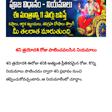
శని త్రయోదశి రోజు పాటించవలసిన నియమాలు
శని త్రయోదశి ఈరోజు శనికి అత్యంత ప్రీతికరమైన రోజు. కొన్ని
నియమాలు పాటించడం ద్వారా శని ప్రభావం నుంచి
తప్పించుకోవచ్చంటారు..ఆ నియమాలేంటో చూద్దాం.