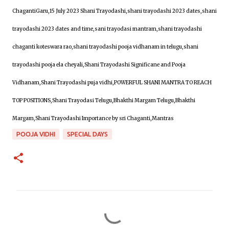
ChagantiGaru,15 July 2023 Shani Trayodashi,shani trayodashi 2023 dates,
shani
trayodashi 2023 dates and time,sani trayodasi mantram,shani trayodashi
chaganti koteswara rao,shani trayodashi pooja vidhanam in telugu,shani
trayodashi pooja ela cheyali,Shani Trayodashi Significane and Pooja
Vidhanam,
Shani Trayodashi puja vidhi,POWERFUL SHANI MANTRA TO REACH
TOP POSITIONS,Shani Trayodasi Telugu,Bhakthi Margam Telugu,Bhakthi
Margam,Shani Trayodashi Importance by sri Chaganti,
Mantras
POOJA VIDHI
SPECIAL DAYS
C
o