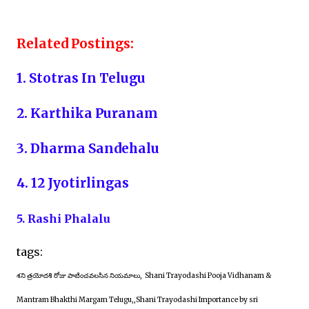
Related Postings:
1. Stotras In Telugu
2. Karthika Puranam
3. Dharma Sandehalu
4. 12 Jyotirlingas
5. Rashi Phalalu
tags:
శని త్రయోదశి రోజు పాటించవలసిన నియమాలు, Shani Trayodashi Pooja Vidhanam &
Mantram Bhakthi Margam Telugu,
,Shani Trayodashi Importance by sri