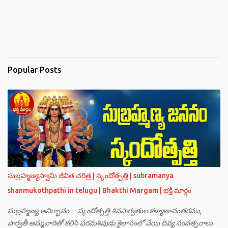
Popular Posts
సుబ్రహ్మణ్యస్వామి జీవిత చరిత్ర | స్కందోత్పత్తి | subramanya
shanmukothpathi in telugu | Bhakthi Margam | భక్తి మార్గం
సుబ్రహ్మణ్య ఆవిర్భావం – స్కందోత్పత్తి శివపార్వతుల కళ్యాణానంతరము,
పార్వతీ అమ్మవారితో కలిసి పరమశివుడు కైలాసంలో వేయి దివ్య సంవత్సరాలు