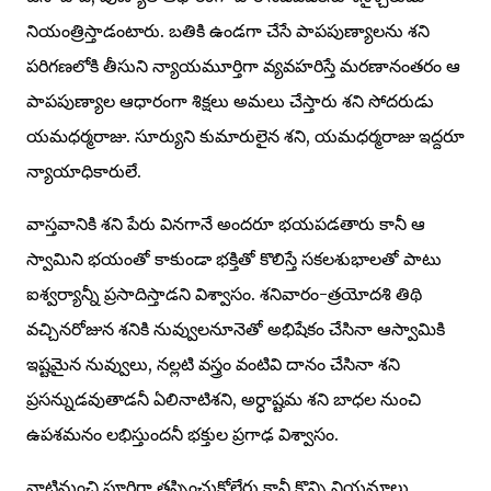
నియంత్రిస్తాడంటారు. బతికి ఉండగా చేసే పాపపుణ్యాలను శని
పరిగణలోకి తీసుని న్యాయమూర్తిగా వ్యవహరిస్తే మరణానంతరం ఆ
పాపపుణ్యాల ఆధారంగా శిక్షలు అమలు చేస్తారు శని సోదరుడు
యమధర్మరాజు. సూర్యుని కుమారులైన శని, యమధర్మరాజు ఇద్దరూ
న్యాయాధికారులే.
వాస్తవానికి శని పేరు వినగానే అందరూ భయపడతారు కానీ ఆ
స్వామిని భయంతో కాకుండా భక్తితో కొలిస్తే సకలశుభాలతో పాటు
ఐశ్వర్యాన్నీ ప్రసాదిస్తాడని విశ్వాసం. శనివారం-త్రయోదశి తిథి
వచ్చినరోజున శనికి నువ్వులనూనెతో అభిషేకం చేసినా ఆస్వామికి
ఇష్టమైన నువ్వులు, నల్లటి వస్త్రం వంటివి దానం చేసినా శని
ప్రసన్నుడవుతాడనీ ఏలినాటిశని, అర్ధాష్టమ శని బాధల నుంచి
ఉపశమనం లభిస్తుందనీ భక్తుల ప్రగాఢ విశ్వాసం.
వాటినుంచి పూర్తిగా తప్పించుకోలేరు కానీ కొన్ని నియమాలు