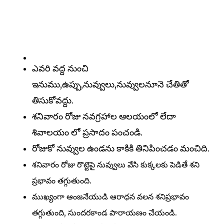
ఎవరి వద్ద నుంచి
ఇనుము,ఉప్పు,నువ్వులు,నువ్వులనూనె చేతితో
తిసుకోవద్దు.
శనివారం రోజు నవగ్రహాల ఆలయంలో లేదా
శివాలయం లో ప్రసాదం పంచండి.
రోజుకో నువ్వుల ఉండను కాకికి తినిపించడం మంచిది.
శనివారం రోజు రొట్టెపై నువ్వులు వేసి కుక్కలకు పెడితే శని
ప్రభావం తగ్గుతుంది.
ముఖ్యంగా ఆంజనేయుడి ఆరాధన వలన శనిప్రభావం
తగ్గుతుంది, సుందరకాండ పారాయణం చేయండి.