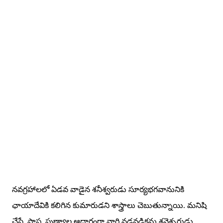
నవగ్రహాలలో ఏడవ వాడైన శనీశ్వరుడు సూర్యభగవానునికి
ఛాయాదేవికి కలిగిన కుమారుడని శాస్త్రాలు చెబుతున్నాయి. మనిషి
చేసే పాప, పుణ్యాల ఆధారంగా వారి నడవడికను శనైశ్చరుడు