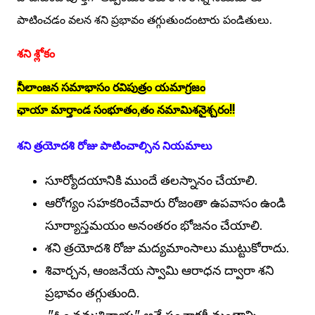
పాటించడం వలన శని ప్రభావం తగ్గుతుందంటారు పండితులు.
శని శ్లోకం
నీలాంజన సమాభాసం రవిపుత్రం యమాగ్రజం
ఛాయా మార్తాండ సంభూతం,తం నమామిశనైశ్చరం!!
శని త్రయోదశి రోజు పాటించాల్సిన నియమాలు
సూర్యోదయానికి ముందే తలస్నానం చేయాలి.
ఆరోగ్యం సహకరించేవారు రోజంతా ఉపవాసం ఉండి
సూర్యాస్తమయం అనంతరం భోజనం చేయాలి.
శని త్రయోదశి రోజు మద్యమాంసాలు ముట్టుకోరాదు.
శివార్చన, ఆంజనేయ స్వామి ఆరాధన ద్వారా శని
ప్రభావం తగ్గుతుంది.