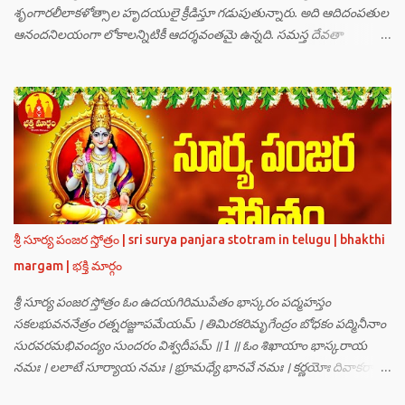
శృంగారలీలాకళోత్సాల హృదయులై క్రీడిస్తూ గడుపుతున్నారు. అది ఆదిదంపతుల
ఆనందనిలయంగా లోకాలన్నిటికీ ఆదర్శవంతమై ఉన్నది. సమస్త దేవతా
గణములు,సాధు పుంగవులు తారకాసురుడు పెడుతున్న బాధలు భరింపలేకుండా
ఉన్నారు. తారకాసురుడు బ్రహ్మగారి నుండి పొందిన వరమేమనగా… పరమశివుని
వీర్యానికి జన్మించిన వాడి చేతిలోనే తాను సంహరించబడాలి అని. శివుడు అంటే
కామాన్ని గెలిచిన వాడు, ఆయన ఎప్పుడు తనలోతానే రమిస్తూ ఆత్మస్థితిలో
ఉంటాడు కదా, ఆయనకి పుత్రుడు ఎలా కలుగుతాడులే అనుకుని తారకాసురుడు
దేవతలందరినీ బాధపెడుతున్నాడు. శివవీర్యానికి జన్మించే ఆ బాలుడు ఏ విధంగా
ఆవిర్భావిస్తాడో తెలియక దేవతలందరూ కలిసి సత్యలోకానికి వెళ్ళి, అక్కడ
వాణీనాథుడైన చతుర్ముఖ బ్రహ్మ గారిని దర్శించి, అక్కడి నుంచి బ్రహ్మగారితో సహా
శ్రీమన్నారాయణుని దర్శించి తారకాసురుడు పెడుతున్న బాధలన్నీ వివరించారు.
శ్రీ సూర్య పంజర స్తోత్రం | sri surya panjara stotram in telugu | bhakthi
అప్పుడు స్థితికారుడైన శ్రీమహావిష్ణువు ఇలా అన్నారు…”బ్రహ్మాదిదేవతలారా! మీ
margam | భక్తి మార్గం
కష్టాలు త్వరలో తీరుతాయి. మీరు కొంతకాలం క్షమాగుణంతో ఓపిక పట...
శ్రీ సూర్య పంజర స్తోత్రం ఓం ఉదయగిరిముపేతం భాస్కరం పద్మహస్తం
సకలభువననేత్రం రత్నరజ్జూపమేయమ్ । తిమిరకరిమృగేంద్రం బోధకం పద్మినీనాం
సురవరమభివంద్యం సుందరం విశ్వదీపమ్ ॥ 1 ॥ ఓం శిఖాయాం భాస్కరాయ
నమః । లలాటే సూర్యాయ నమః । భ్రూమధ్యే భానవే నమః । కర్ణయోః దివాకరాయ
నమః । నాసికాయాం భానవే నమః । నేత్రయోః సవిత్రే నమః । ముఖే భాస్కరాయ