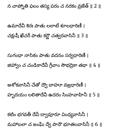
న చాప్నోతి ఫలం తస్య పరం చ నరకం వ్రజేత్ ॥ 2 ॥
ఉమాదేవీ శిరః పాతు లలాటే శూలధారిణీ ।
చక్షుషీ ఖేచరీ పాతు కర్ణౌ చత్వరవాసినీ ॥ 3 ॥
సుగంధా నాసికం పాతు వదనం సర్వధారిణీ ।
జిహ్వాం చ చండికాదేవీ గ్రీవాం సౌభద్రికా తథా ॥ 4 ॥
అశోకవాసినీ చేతో ద్వౌ బాహూ వజ్రధారిణీ ।
హృదయం లలితాదేవీ ఉదరం సింహవాహినీ ॥ 5 ॥
కటిం భగవతీ దేవీ ద్వావూరూ వింధ్యవాసినీ ।
మహాబలా చ జంఘే ద్వే పాదౌ భూతలవాసినీ ॥ 6 ॥