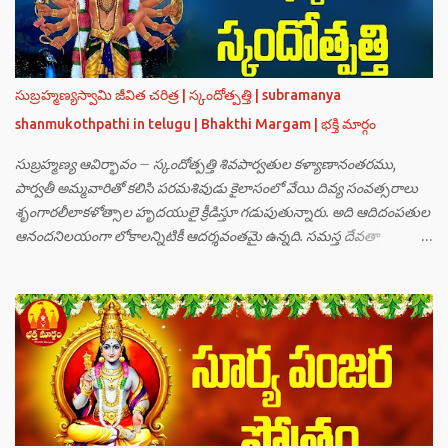
సుబ్రహ్మణ్యస్వామి జీవిత చరిత్ర | స్కందోత్పత్తి | subramanya
shanmukothpathi in telugu | Bhakthi Margam | భక్తి మార్గం
సుబ్రహ్మణ్య ఆవిర్భావం – స్కందోత్పత్తి శివపార్వతుల కళ్యాణానంతరము,
పార్వతీ అమ్మవారితో కలిసి పరమశివుడు కైలాసంలో వేయి దివ్య సంవత్సరాలు
శృంగారలీలాకళోత్సాల హృదయులై క్రీడిస్తూ గడుపుతున్నారు. అది ఆదిదంపతుల
ఆనందనిలయంగా లోకాలన్నిటికీ ఆదర్శవంతమై ఉన్నది. సమస్త దేవతా
గణములు,సాధు పుంగవులు తారకాసురుడు పెడుతున్న బాధలు భరింపలేకుండా
ఉన్నారు. తారకాసురుడు బ్రహ్మగారి నుండి పొందిన వరమేమనగా… పరమశివుని
వీర్యానికి జన్మించిన వాడి చేతిలోనే తాను సంహరించబడాలి అని. శివుడు అంటే
కామాన్ని గెలిచిన వాడు, ఆయన ఎప్పుడు తనలోతానే రమిస్తూ ఆత్మస్థితిలో
ఉంటాడు కదా, ఆయనకి పుత్రుడు ఎలా కలుగుతాడులే అనుకుని తారకాసురుడు
దేవతలందరినీ బాధపెడుతున్నాడు. శివవీర్యానికి జన్మించే ఆ బాలుడు ఏ విధంగా
ఆవిర్భావిస్తాడో తెలియక దేవతలందరూ కలిసి సత్యలోకానికి వెళ్ళి, అక్కడ
వాణీనాథుడైన చతుర్ముఖ బ్రహ్మ గారిని దర్శించి, అక్కడి నుంచి బ్రహ్మగారితో సహా