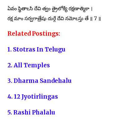
ఏవం స్థితాఽసి దేవి త్వం త్రైలోక్యే రక్షణాత్మికా ।
రక్ష మాం సర్వగాత్రేషు దుర్గే దేవి నమోఽస్తు తే ॥ 7 ॥
Related Postings:
1. Stotras In Telugu
2. All Temples
3. Dharma Sandehalu
4. 12 Jyotirlingas
5. Rashi Phalalu