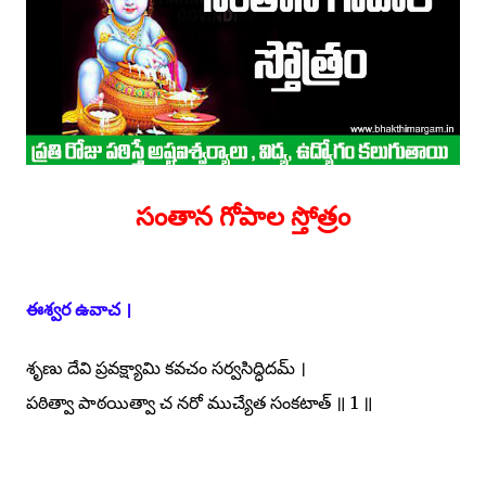
సంతాన గోపాల స్తోత్రం
ఈశ్వర ఉవాచ ।
శృణు దేవి ప్రవక్ష్యామి కవచం సర్వసిద్ధిదమ్ ।
పఠిత్వా పాఠయిత్వా చ నరో ముచ్యేత సంకటాత్ ॥ 1 ॥