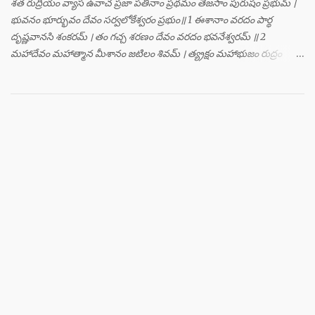
శత రుద్రీయం వ్యాస ఉవాచ ప్రజా పతీనాం ప్రథమం తేజసాం పురుషం ప్రభుమ్ ।
భువనం భూర్భువం దేవం సర్వలోకేశ్వరం ప్రభుం॥ 1 ఈశానాం వరదం పార్థ
దృష్ణవానసి శంకరమ్ । తం గచ్చ శరణం దేవం వరదం భవనేశ్వరమ్ ॥ 2
మహాదేవం మహాత్మాన మీశానం జటిలం శివమ్ । త్య్రక్షం మహాభుజం రుద్రం
శిఖినం చీరవాసనమ్ ॥ 3 మహాదేవం హరం స్థాణుం వరదం భవనేశ్వరమ్ ।
జగత్ర్పాధానమధికం జగత్ప్రీతమధీశ్వరమ్ ॥ 4 జగద్యోనిం జగద్ద్వీపం జయనం
జగతో గతిమ్ । విశ్వాత్మానం విశ్వసృజం విశ్వమూర్తిం యశస్వినమ్ ॥ 5 విశ్వేశ్వరం
విశ్వవరం కర్మాణామీశ్వరం ప్రభుమ్ । శంభుం స్వయంభుం భూతేశం
భూతభవ్యభవోద్భవమ్ ॥ 6 యోగం యోగేశ్వరం శర్వం సర్వలోకేశ్వరేశ్వరమ్ ।
సర్వశ్రేష్టం జగచ్ఛ్రేష్టం వరిష్టం పరమేష్ఠినమ్ ॥ 7 లోకత్రయ విధాతారమేకం
లోకత్రయాశ్రయమ్ । సుదుర్జయం జగన్నాథం జన్మమృత్యు జరాతిగమ్ ॥ 8
జ్ఞానాత్మానాం జ్ఞానగమ్యం జ్ఞానశ్రేష్ఠం సుదర్విదమ్ । దాతారం చైవ భక్తానాం
ప్రసాదవిహితాన్ వరాన్ ॥ 9 తస్య పారిషదా దివ్యారూపై ర్నానావిధై ర్విభోః ।
వామనా జటిలా ముండా హ్రస్వగ్రీవ మహోదరాః ॥ 10 మహాకాయా మహోత్సాహా
మహాకర్ణాస్తదా పరే । ఆననైర్వికృతైః పాదైః పార్థవేషైశ్చ వైకృతైః ॥ 11 ఈదృశైస్స
మహాదేవః పూజ్యమానో మ...