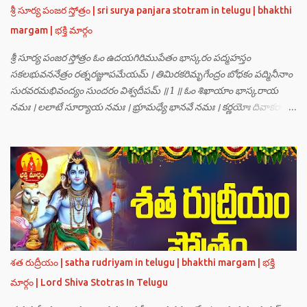
శ్రీమన్నారాయణుని దర్శించి తారకాసురుడు పెడుతున్న బాధలన్నీ వివరించారు.
శ్రీ సూర్య పంజర స్తోత్రం | sri surya panjara stotram in telugu | bhakthi
అప్పుడు స్థితికారుడైన శ్రీమహావిష్ణువు ఇలా అన్నారు…”బ్రహ్మాదిదేవతలారా! మీ
margam | భక్తి మార్గం
కష్టాలు త్వరలో తీరుతాయి. మీరు కొంతకాలం క్షమాగుణంతో ఓపిక పట...
శ్రీ సూర్య పంజర స్తోత్రం ఓం ఉదయగిరిముపేతం భాస్కరం పద్మహస్తం
సకలభువననేత్రం రత్నరజ్జూపమేయమ్ । తిమిరకరిమృగేంద్రం బోధకం పద్మినీనాం
సురవరమభివంద్యం సుందరం విశ్వదీపమ్ ॥ 1 ॥ ఓం శిఖాయాం భాస్కరాయ
నమః । లలాటే సూర్యాయ నమః । భ్రూమధ్యే భానవే నమః । కర్ణయోః దివాకరాయ
నమః । నాసికాయాం భానవే నమః । నేత్రయోః సవిత్రే నమః । ముఖే భాస్కరాయ
నమః । ఓష్ఠయోః పర్జన్యాయ నమః । పాదయోః ప్రభాకరాయ నమః ॥ 2 ॥ ఓం హ్రాం
హ్రీం హ్రూం హ్రైం హ్రౌం హ్రః । ఓం హంసాం హంసీం హంసూం హంసైం హంసౌం
హంసః ॥ 3 ॥ ఓం సత్యతేజోజ్జ్వలజ్వాలామాలినే మణికుంభాయ హుం ఫట్ స్వాహా
। ఓం స్థితిరూపకకారణాయ పూర్వాదిగ్భాగే మాం రక్షతు ॥ 4 ॥ ఓం
బ్రహ్మతేజోజ్జ్వలజ్వాలామాలినే మణికుంభాయ హుం ఫట్ స్వాహా । ఓం
తారకబ్రహ్మరూపాయ పరయంత్ర-పరతంత్ర-పరమంత్ర-సర్వోపద్రవనాశనార్థం
దక్షిణదిగ్భాగే మాం రక్షతు ॥ 5 ॥ ఓం విష్ణుతేజోజ్జ్వలజ్వాలామాలినే
మణికుంభాయ హుం ఫట్ స్వాహా । ఓం ప్రచండమార్తాండ ఉగ్రతేజోరూపిణే
శత రుద్రీయం | satha rudriyam in telugu | bhakthi margam | భక్తి
ముకురవర్ణాయ తేజోవర్ణాయ మమ సర్వరాజస్త్రీపురుష-వశీకరణార్థం
మార్గం | Lord Shiva Stotras In Telugu
పశ్చిమదిగ్భాగే మాం రక్షతు ॥ 6 ॥ ఓం రుద్రతేజోజ్జ్వలజ్వాలామాలినే
మణికుంభాయ హుం ఫట్ స్వాహా । ఓం భవాయ రుద్రరూపిణే ఉత్తరదిగ్భాగే సర్వ...