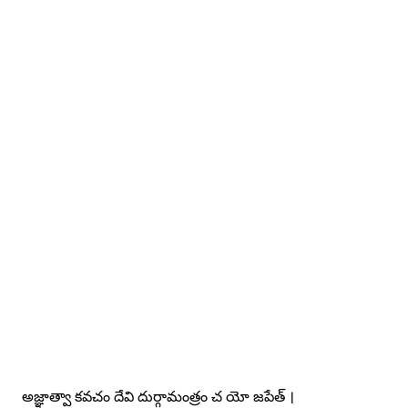
అజ్ఞాత్వా కవచం దేవి దుర్గామంత్రం చ యో జపేత్ ।