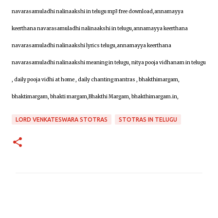
navarasamuladhi nalinaakshi in telugu mp3 free download,annamayya
keerthana navarasamuladhi nalinaakshi in telugu,annamayya keerthana
navarasamuladhi nalinaakshi lyrics telugu,annamayya keerthana
navarasamuladhi nalinaakshi meaning in telugu, nitya pooja vidhanam in telugu
, daily pooja vidhi at home , daily chanting mantras , bhakthimargam,
bhaktimargam, bhakti margam,Bhakthi Margam, bhakthimargam.in,
LORD VENKATESWARA STOTRAS
STOTRAS IN TELUGU
C
o
m