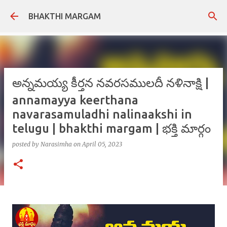
Skip to main content
BHAKTHI MARGAM
అన్నమయ్య కీర్తన నవరసములదీ నళినాక్షి |
annamayya keerthana
navarasamuladhi nalinaakshi in
telugu | bhakthi margam | భక్తి మార్గం
posted by
Narasimha
on
April 05, 2023