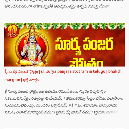
ఆనందనిలయంగా లోకాలన్నిటికీ ఆదర్శవంతమై ఉన్నది. సమస్త దేవతా
గణములు,సాధు పుంగవులు తారకాసురుడు పెడుతున్న బాధలు భరింపలేకుండా
ఉన్నారు. తారకాసురుడు బ్రహ్మగారి నుండి పొందిన వరమేమనగా… పరమశివుని
వీర్యానికి జన్మించిన వాడి చేతిలోనే తాను సంహరించబడాలి అని. శివుడు అంటే
కామాన్ని గెలిచిన వాడు, ఆయన ఎప్పుడు తనలోతానే రమిస్తూ ఆత్మస్థితిలో
ఉంటాడు కదా, ఆయనకి పుత్రుడు ఎలా కలుగుతాడులే అనుకుని తారకాసురుడు
దేవతలందరినీ బాధపెడుతున్నాడు. శివవీర్యానికి జన్మించే ఆ బాలుడు ఏ విధంగా
ఆవిర్భావిస్తాడో తెలియక దేవతలందరూ కలిసి సత్యలోకానికి వెళ్ళి, అక్కడ
వాణీనాథుడైన చతుర్ముఖ బ్రహ్మ గారిని దర్శించి, అక్కడి నుంచి బ్రహ్మగారితో సహా
శ్రీమన్నారాయణుని దర్శించి తారకాసురుడు పెడుతున్న బాధలన్నీ వివరించారు.
శ్రీ సూర్య పంజర స్తోత్రం | sri surya panjara stotram in telugu | bhakthi
అప్పుడు స్థితికారుడైన శ్రీమహావిష్ణువు ఇలా అన్నారు…”బ్రహ్మాదిదేవతలారా! మీ
margam | భక్తి మార్గం
కష్టాలు త్వరలో తీరుతాయి. మీరు కొంతకాలం క్షమాగుణంతో ఓపిక పట...
శ్రీ సూర్య పంజర స్తోత్రం ఓం ఉదయగిరిముపేతం భాస్కరం పద్మహస్తం
సకలభువననేత్రం రత్నరజ్జూపమేయమ్ । తిమిరకరిమృగేంద్రం బోధకం పద్మినీనాం
సురవరమభివంద్యం సుందరం విశ్వదీపమ్ ॥ 1 ॥ ఓం శిఖాయాం భాస్కరాయ
నమః । లలాటే సూర్యాయ నమః । భ్రూమధ్యే భానవే నమః । కర్ణయోః దివాకరాయ
నమః । నాసికాయాం భానవే నమః । నేత్రయోః సవిత్రే నమః । ముఖే భాస్కరాయ
నమః । ఓష్ఠయోః పర్జన్యాయ నమః । పాదయోః ప్రభాకరాయ నమః ॥ 2 ॥ ఓం హ్రాం