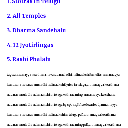
1. Stotras In Telugu
2. All Temples
3. Dharma Sandehalu
4. 12 Jyotirlingas
5. Rashi Phalalu
tags:annamayya keerthana navarasamuladhi nalinaakshi benefits,annamayya
keerthana navarasamuladhi nalinaakshi lyrics in telugu,annamayya keerthana
navarasamuladhi nalinaakshi in telugu with meaning,annamayya keerthana
navarasamuladhi nalinaakshi in telugu by spb mp3 free download,annamayya
keerthana navarasamuladhi nalinaakshi in telugu pdf,annamayya keerthana
navarasamuladhi nalinaakshi in telugu with meaning pdf,annamayya keerthana