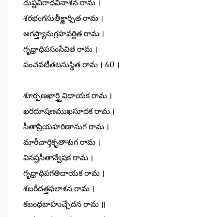
దుష్టవిరాధవినాశన రామ ।
శరభంగసుతీక్ష్ణార్చిత రామ ।
అగస్త్యానుగ్రహవర్దిత రామ ।
గృధ్రాధిపసంసేవిత రామ ।
పంచవటీతటసుస్థిత రామ । 40 ।
శూర్పణఖార్త్తివిధాయక రామ ।
ఖరదూషణముఖసూదక రామ ।
సీతాప్రియహరిణానుగ రామ ।
మారీచార్తికృతాశుగ రామ ।
వినష్టసీతాన్వేషక రామ ।
గృధ్రాధిపగతిదాయక రామ ।
శబరీదత్తఫలాశన రామ ।
కబంధబాహుచ్ఛేదన రామ ॥