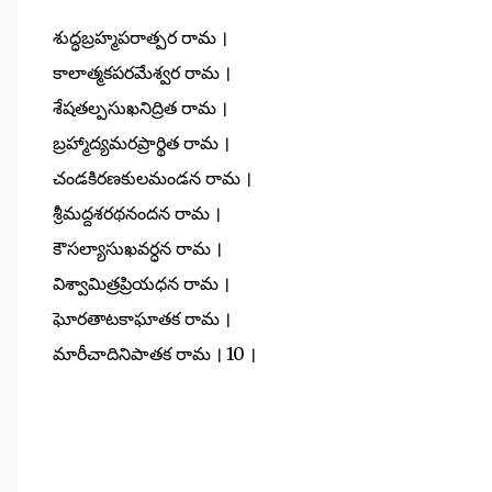
శుద్ధబ్రహ్మపరాత్పర రామ ।
కాలాత్మకపరమేశ్వర రామ ।
శేషతల్పసుఖనిద్రిత రామ ।
బ్రహ్మాద్యమరప్రార్థిత రామ ।
చండకిరణకులమండన రామ ।
శ్రీమద్దశరథనందన రామ ।
కౌసల్యాసుఖవర్ధన రామ ।
విశ్వామిత్రప్రియధన రామ ।
ఘోరతాటకాఘాతక రామ ।
మారీచాదినిపాతక రామ । 10 ।