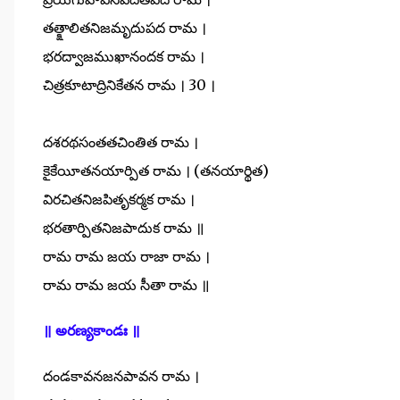
తత్క్షాలితనిజమృదుపద రామ ।
భరద్వాజముఖానందక రామ ।
చిత్రకూటాద్రినికేతన రామ । 30 ।
దశరథసంతతచింతిత రామ ।
కైకేయీతనయార్పిత రామ । (తనయార్థిత)
విరచితనిజపితృకర్మక రామ ।
భరతార్పితనిజపాదుక రామ ॥
రామ రామ జయ రాజా రామ ।
రామ రామ జయ సీతా రామ ॥
॥ అరణ్యకాండః ॥
దండకావనజనపావన రామ ।