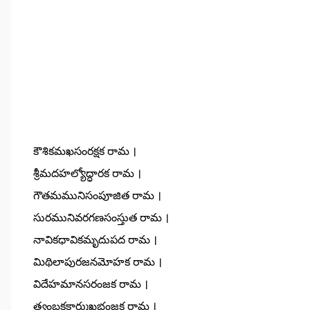
కౌశికమఖసంరక్షక రామ ।
శ్రీమదహల్యోద్ధారక రామ ।
గౌతమమునిసంపూజిత రామ ।
సురమునివరగణసంస్తుత రామ ।
నావికధావికమృదుపద రామ ।
మిథిలాపురజనమోహక రామ ।
విదేహమానసరంజక రామ ।
త్ర్యంబకకార్ముఖభంజక రామ ।