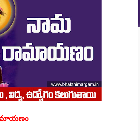
ామాయణం