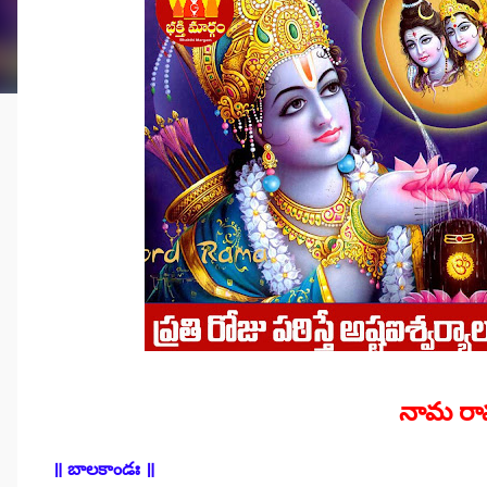
నామ ర
॥ బాలకాండః ॥