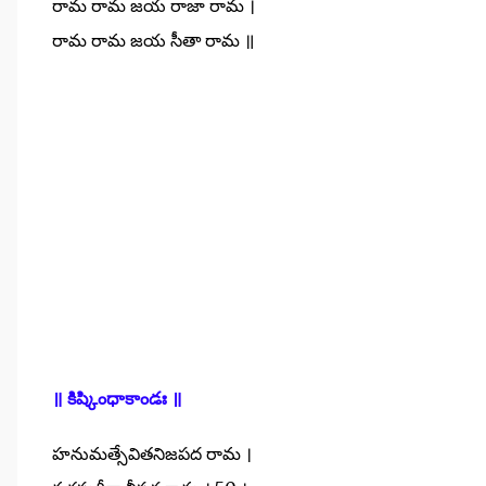
రామ రామ జయ రాజా రామ ।
రామ రామ జయ సీతా రామ ॥
॥ కిష్కింధాకాండః ॥
హనుమత్సేవితనిజపద రామ ।