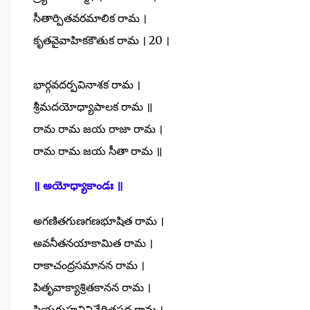
సీతార్పితవరమాలిక రామ ।
కృతవైవాహికకౌతుక రామ । 20 ।
భార్గవదర్పవినాశక రామ ।
శ్రీమదయోధ్యాపాలక రామ ॥
రామ రామ జయ రాజా రామ ।
రామ రామ జయ సీతా రామ ॥
॥ అయోధ్యాకాండః ॥
అగణితగుణగణభూషిత రామ ।
అవనీతనయాకామిత రామ ।
రాకాచంద్రసమానన రామ ।
పితృవాక్యాశ్రితకానన రామ ।
ప్రియగుహవినివేదితపద రామ ।