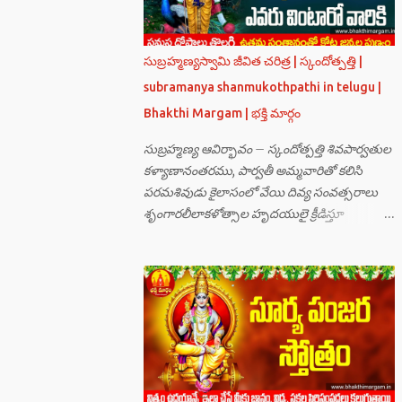
సుబ్రహ్మణ్యస్వామి జీవిత చరిత్ర | స్కందోత్పత్తి |
subramanya shanmukothpathi in telugu |
Bhakthi Margam | భక్తి మార్గం
సుబ్రహ్మణ్య ఆవిర్భావం – స్కందోత్పత్తి శివపార్వతుల
కళ్యాణానంతరము, పార్వతీ అమ్మవారితో కలిసి
పరమశివుడు కైలాసంలో వేయి దివ్య సంవత్సరాలు
శృంగారలీలాకళోత్సాల హృదయులై క్రీడిస్తూ
గడుపుతున్నారు. అది ఆదిదంపతుల
ఆనందనిలయంగా లోకాలన్నిటికీ ఆదర్శవంతమై
ఉన్నది. సమస్త దేవతా గణములు,సాధు పుంగవులు
తారకాసురుడు పెడుతున్న బాధలు భరింపలేకుండా
ఉన్నారు. తారకాసురుడు బ్రహ్మగారి నుండి పొందిన
వరమేమనగా… పరమశివుని వీర్యానికి జన్మించిన వాడి
చేతిలోనే తాను సంహరించబడాలి అని. శివుడు అంటే
కామాన్ని గెలిచిన వాడు, ఆయన ఎప్పుడు తనలోతానే