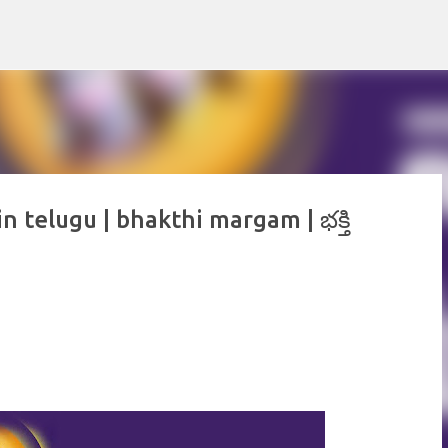
Skip to main content
elugu | bhakthi margam | భక్తి