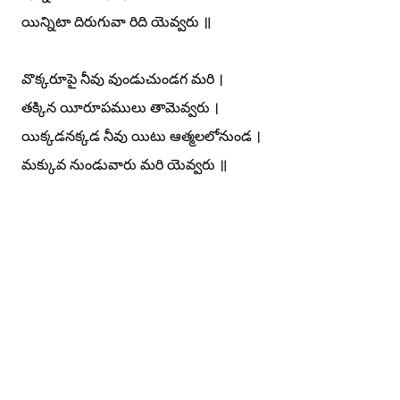
యిన్నిటా దిరుగువా రిది యెవ్వరు ॥
వొక్కరూపై నీవు వుండుచుండగ మరి ।
తక్కిన యీరూపములు తామెవ్వరు ।
యిక్కడనక్కడ నీవు యిటు ఆత్మలలోనుండ ।
మక్కువ నుండువారు మరి యెవ్వరు ॥