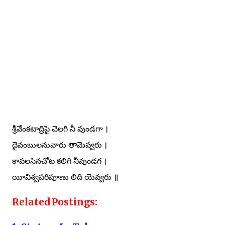
శ్రీవేంకటాద్రిపై చెలగి నీ వుండగా ।
దైవంబులనువారు తామెవ్వరు ।
కావలసినచోట కలిగి నీవుండగ ।
యీవిశ్వపరిపూణు లిది యెవ్వరు ॥
Related Postings: