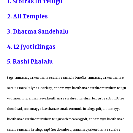
1. Stotras In Telugu
2. All Temples
3. Dharma Sandehalu
4. 12 Jyotirlingas
5. Rashi Phalalu
tags: annamayya keerthana e suralu e munulu benefits, annamayya keerthana e
suralu e munulu lyrics in telugu, annamayya keerthana e suralu e munulu in telugu
with meaning, annamayya keerthana e suralu e munulu in telugu by spb mp3 free
download, annamayya keerthana e suralu e munulu in telugu pdf, annamayya
keerthana e suralu e munulu in telugu with meaning pdf, annamayya keerthana e
suralu e munulu in telugu mp3 free download, annamayya keerthana e suralu e