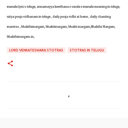
munulu lyrics telugu, annamayya keerthana e suralu e munulu meaning in telugu,
nitya pooja vidhanam in telugu , daily pooja vidhi at home , daily chanting
mantras , bhakthimargam, bhaktimargam, bhakti margam,Bhakthi Margam,
bhakthimargam.in,
LORD VENKATESWARA STOTRAS
STOTRAS IN TELUGU
C
o
m
m
e