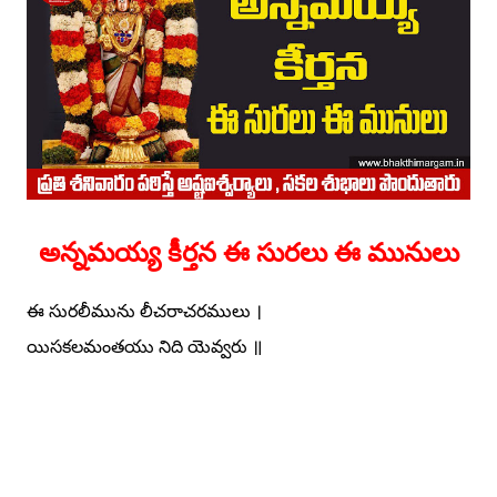
అన్నమయ్య కీర్తన ఈ సురలు ఈ మునులు
ఈ
సురలీమును లీచరాచరములు ।
యిసకలమంతయు నిది యెవ్వరు ॥