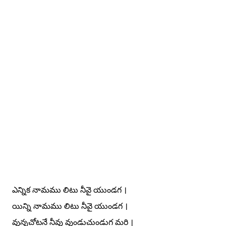
ఎన్నిక నామము లిటు నీవై యుండగ ।
యిన్ని నామము లిటు నీవై యుండగ ।
వున్నచోటనే నీవు వుండుచుండుగ మరి ।