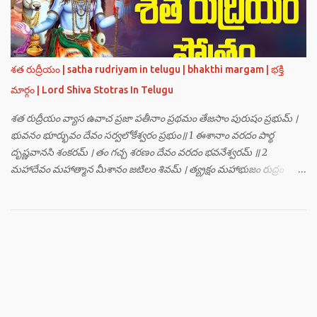
బ్రహ్మతేజోజ్జ్వలజ్వాలామాలినే మణికుంభాయ హుం ఫట్ స్వాహా । ఓం
తారకబ్రహ్మరూపాయ పరయంత్ర-పరతంత్ర-పరమంత్ర-సర్వోపద్రవనాశనార్థం
దక్షిణదిగ్భాగే మాం రక్షతు ॥ 5 ॥ ఓం విష్ణుతేజోజ్జ్వలజ్వాలామాలినే
మణికుంభాయ హుం ఫట్ స్వాహా । ఓం ప్రచండమార్తాండ ఉగ్రతేజోరూపిణే
శత రుద్రీయం | satha rudriyam in telugu | bhakthi margam | భక్తి
ముకురవర్ణాయ తేజోవర్ణాయ మమ సర్వరాజస్త్రీపురుష-వశీకరణార్థం
మార్గం | Lord Shiva Stotras In Telugu
పశ్చిమదిగ్భాగే మాం రక్షతు ॥ 6 ॥ ఓం రుద్రతేజోజ్జ్వలజ్వాలామాలినే
మణికుంభాయ హుం ఫట్ స్వాహా । ఓం భవాయ రుద్రరూపిణే ఉత్తరదిగ్భాగే సర్వ...
శత రుద్రీయం వ్యాస ఉవాచ ప్రజా పతీనాం ప్రథమం తేజసాం పురుషం ప్రభుమ్ ।
భువనం భూర్భువం దేవం సర్వలోకేశ్వరం ప్రభుం॥ 1 ఈశానాం వరదం పార్థ
దృష్ణవానసి శంకరమ్ । తం గచ్చ శరణం దేవం వరదం భవనేశ్వరమ్ ॥ 2
మహాదేవం మహాత్మాన మీశానం జటిలం శివమ్ । త్య్రక్షం మహాభుజం రుద్రం
శిఖినం చీరవాసనమ్ ॥ 3 మహాదేవం హరం స్థాణుం వరదం భవనేశ్వరమ్ ।
జగత్ర్పాధానమధికం జగత్ప్రీతమధీశ్వరమ్ ॥ 4 జగద్యోనిం జగద్ద్వీపం జయనం
జగతో గతిమ్ । విశ్వాత్మానం విశ్వసృజం విశ్వమూర్తిం యశస్వినమ్ ॥ 5 విశ్వేశ్వరం
విశ్వవరం కర్మాణామీశ్వరం ప్రభుమ్ । శంభుం స్వయంభుం భూతేశం
భూతభవ్యభవోద్భవమ్ ॥ 6 యోగం యోగేశ్వరం శర్వం సర్వలోకేశ్వరేశ్వరమ్ ।
సర్వశ్రేష్టం జగచ్ఛ్రేష్టం వరిష్టం పరమేష్ఠినమ్ ॥ 7 లోకత్రయ విధాతారమేకం
లోకత్రయాశ్రయమ్ । సుదుర్జయం జగన్నాథం జన్మమృత్యు జరాతిగమ్ ॥ 8
జ్ఞానాత్మానాం జ్ఞానగమ్యం జ్ఞానశ్రేష్ఠం సుదర్విదమ్ । దాతారం చైవ భక్తానాం