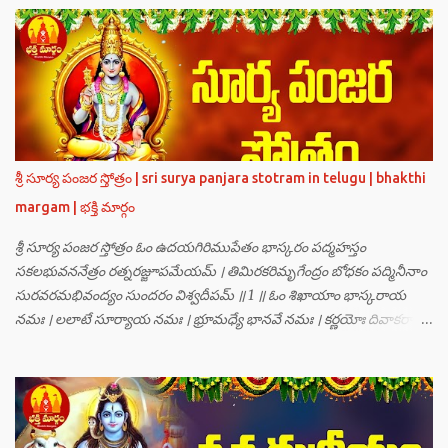
వీర్యానికి జన్మించిన వాడి చేతిలోనే తాను సంహరించబడాలి అని. శివుడు అంటే
కామాన్ని గెలిచిన వాడు, ఆయన ఎప్పుడు తనలోతానే రమిస్తూ ఆత్మస్థితిలో
ఉంటాడు కదా, ఆయనకి పుత్రుడు ఎలా కలుగుతాడులే అనుకుని తారకాసురుడు
దేవతలందరినీ బాధపెడుతున్నాడు. శివవీర్యానికి జన్మించే ఆ బాలుడు ఏ విధంగా
ఆవిర్భావిస్తాడో తెలియక దేవతలందరూ కలిసి సత్యలోకానికి వెళ్ళి, అక్కడ
వాణీనాథుడైన చతుర్ముఖ బ్రహ్మ గారిని దర్శించి, అక్కడి నుంచి బ్రహ్మగారితో సహా
శ్రీమన్నారాయణుని దర్శించి తారకాసురుడు పెడుతున్న బాధలన్నీ వివరించారు.
శ్రీ సూర్య పంజర స్తోత్రం | sri surya panjara stotram in telugu | bhakthi
అప్పుడు స్థితికారుడైన శ్రీమహావిష్ణువు ఇలా అన్నారు…”బ్రహ్మాదిదేవతలారా! మీ
margam | భక్తి మార్గం
కష్టాలు త్వరలో తీరుతాయి. మీరు కొంతకాలం క్షమాగుణంతో ఓపిక పట...
శ్రీ సూర్య పంజర స్తోత్రం ఓం ఉదయగిరిముపేతం భాస్కరం పద్మహస్తం
సకలభువననేత్రం రత్నరజ్జూపమేయమ్ । తిమిరకరిమృగేంద్రం బోధకం పద్మినీనాం
సురవరమభివంద్యం సుందరం విశ్వదీపమ్ ॥ 1 ॥ ఓం శిఖాయాం భాస్కరాయ
నమః । లలాటే సూర్యాయ నమః । భ్రూమధ్యే భానవే నమః । కర్ణయోః దివాకరాయ
నమః । నాసికాయాం భానవే నమః । నేత్రయోః సవిత్రే నమః । ముఖే భాస్కరాయ
నమః । ఓష్ఠయోః పర్జన్యాయ నమః । పాదయోః ప్రభాకరాయ నమః ॥ 2 ॥ ఓం హ్రాం
హ్రీం హ్రూం హ్రైం హ్రౌం హ్రః । ఓం హంసాం హంసీం హంసూం హంసైం హంసౌం
హంసః ॥ 3 ॥ ఓం సత్యతేజోజ్జ్వలజ్వాలామాలినే మణికుంభాయ హుం ఫట్ స్వాహా
। ఓం స్థితిరూపకకారణాయ పూర్వాదిగ్భాగే మాం రక్షతు ॥ 4 ॥ ఓం