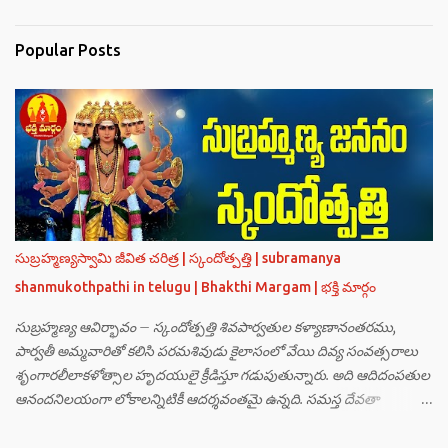
Popular Posts
సుబ్రహ్మణ్యస్వామి జీవిత చరిత్ర | స్కందోత్పత్తి | subramanya
shanmukothpathi in telugu | Bhakthi Margam | భక్తి మార్గం
సుబ్రహ్మణ్య ఆవిర్భావం – స్కందోత్పత్తి శివపార్వతుల కళ్యాణానంతరము,
పార్వతీ అమ్మవారితో కలిసి పరమశివుడు కైలాసంలో వేయి దివ్య సంవత్సరాలు
శృంగారలీలాకళోత్సాల హృదయులై క్రీడిస్తూ గడుపుతున్నారు. అది ఆదిదంపతుల
ఆనందనిలయంగా లోకాలన్నిటికీ ఆదర్శవంతమై ఉన్నది. సమస్త దేవతా
గణములు,సాధు పుంగవులు తారకాసురుడు పెడుతున్న బాధలు భరింపలేకుండా
ఉన్నారు. తారకాసురుడు బ్రహ్మగారి నుండి పొందిన వరమేమనగా… పరమశివుని