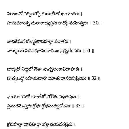
నిరంజనో నిర్వికల్పో గుణాతీతో భయంకరః ।
హనుమాంశ్చ దురారాధ్యస్తపఃసాధ్యో మహేశ్వరః ॥ 30 ॥
జానకీఘనశోకోత్థతాపహర్తా పరాశరః ।
వాఙ్మయః సదసద్రూపః కారణం ప్రకృతేః పరః ॥ 31 ॥
భాగ్యదో నిర్మలో నేతా పుచ్ఛలంకావిదాహకః ।
పుచ్ఛబద్ధో యాతుధానో యాతుధానరిపుప్రియః ॥ 32 ॥
ఛాయాపహారీ భూతేశో లోకేశః సద్గతిప్రదః ।
ప్లవంగమేశ్వరః క్రోధః క్రోధసంరక్తలోచనః ॥ 33 ॥
క్రోధహర్తా తాపహర్తా భక్తాభయవరప్రదః ।