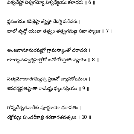
విశ్వచేష్టో విశ్వగమ్యో విశ్వధ్యేయః కలాధరః ॥ 6 ॥
ప్లవంగమః కపిశ్రేష్ఠో జ్యేష్ఠో వేద్యో వనేచరః ।
బాలో వృద్ధో యువా తత్త్వం తత్త్వగమ్యః సఖా హ్యజః ॥ 7 ॥
అంజనాసూనురవ్యగ్రో గ్రామస్యాంతో ధరాధరః ।
భూర్భువఃస్వర్మహర్లోకో జనోలోకస్తపోఽవ్యయః ॥ 8 ॥
సత్యమోంకారగమ్యశ్చ ప్రణవో వ్యాపకోఽమలః ।
శివధర్మప్రతిష్ఠాతా రామేష్టః ఫల్గునప్రియః ॥ 9 ॥
గోష్పదీకృతవారీశః పూర్ణకామో ధరాపతిః ।
రక్షోఘ్నః పుండరీకాక్షః శరణాగతవత్సలః ॥ 10 ॥