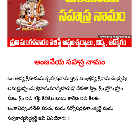
ఆంజనేయ సహస్ర నామం
ఓం అస్య శ్రీహనుమత్సహస్రనామస్తోత్ర మంత్రస్య శ్రీరామచంద్రృషిః
అనుష్టుప్ఛందః శ్రీహనుమాన్మహారుద్రో దేవతా హ్రీం శ్రీం హ్రౌం హ్రాం
బీజం శ్రీం ఇతి శక్తిః కిలికిల బుబు కారేణ ఇతి కీలకం
లంకావిధ్వంసనేతి కవచం మమ సర్వోపద్రవశాంత్యర్థే మమ
సర్వకార్యసిద్ధ్యర్థే జపే వినియోగః ।