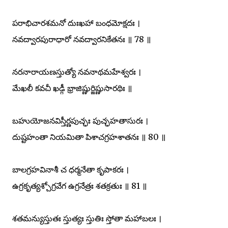
పరాభిచారశమనో దుఃఖహా బంధమోక్షదః ।
నవద్వారపురాధారో నవద్వారనికేతనః ॥ 78 ॥
నరనారాయణస్తుత్యో నవనాథమహేశ్వరః ।
మేఖలీ కవచీ ఖడ్గీ భ్రాజిష్ణుర్జిష్ణుసారథిః ॥
బహుయోజనవిస్తీర్ణపుచ్ఛః పుచ్ఛహతాసురః ।
దుష్టహంతా నియమితా పిశాచగ్రహశాతనః ॥ 80 ॥
బాలగ్రహవినాశీ చ ధర్మనేతా కృపాకరః ।
ఉగ్రకృత్యశ్చోగ్రవేగ ఉగ్రనేత్రః శతక్రతుః ॥ 81 ॥
శతమన్యుస్తుతః స్తుత్యః స్తుతిః స్తోతా మహాబలః ।