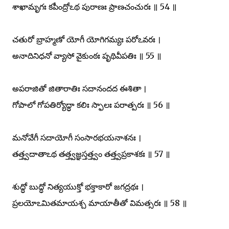
శాఖామృగః కపీంద్రోఽథ పురాణః ప్రాణచంచురః ॥ 54 ॥
చతురో బ్రాహ్మణో యోగీ యోగిగమ్యః పరోఽవరః ।
అనాదినిధనో వ్యాసో వైకుంఠః పృథివీపతిః ॥ 55 ॥
అపరాజితో జితారాతిః సదానందద ఈశితా ।
గోపాలో గోపతిర్యోద్ధా కలిః స్ఫాలః పరాత్పరః ॥ 56 ॥
మనోవేగీ సదాయోగీ సంసారభయనాశనః ।
తత్త్వదాతాఽథ తత్త్వజ్ఞస్తత్త్వం తత్త్వప్రకాశకః ॥ 57 ॥
శుద్ధో బుద్ధో నిత్యయుక్తో భక్తాకారో జగద్రథః ।
ప్రలయోఽమితమాయశ్చ మాయాతీతో విమత్సరః ॥ 58 ॥