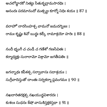
అచలోద్ధారకో నిత్యః సేతుకృద్రామసారథిః ।
ఆనందః పరమానందో మత్స్యః కూర్మో నిధిః శయః ॥ 87 ॥
వరాహో నారసింహశ్చ వామనో జమదగ్నిజః ।
రామః కృష్ణః శివో బుద్ధః కల్కీ రామాశ్రయో హరిః ॥ 88 ॥
నందీ భృంగీ చ చండీ చ గణేశో గణసేవితః ।
కర్మాధ్యక్షః సురారామో విశ్రామో జగతీపతిః ॥
జగన్నాథః కపీశశ్చ సర్వావాసః సదాశ్రయః ।
సుగ్రీవాదిస్తుతో దాంతః సర్వకర్మా ప్లవంగమః ॥ 90 ॥
నఖదారితరక్షశ్చ నఖయుద్ధవిశారదః ।
కుశలః సుధనః శేషో వాసుకిస్తక్షకస్తథా ॥ 91 ॥