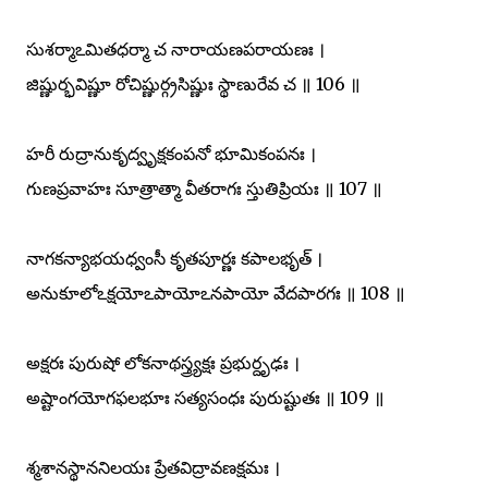
సుశర్మాఽమితధర్మా చ నారాయణపరాయణః ।
జిష్ణుర్భవిష్ణూ రోచిష్ణుర్గ్రసిష్ణుః స్థాణురేవ చ ॥ 106 ॥
హరీ రుద్రానుకృద్వృక్షకంపనో భూమికంపనః ।
గుణప్రవాహః సూత్రాత్మా వీతరాగః స్తుతిప్రియః ॥ 107 ॥
నాగకన్యాభయధ్వంసీ కృతపూర్ణః కపాలభృత్ ।
అనుకూలోఽక్షయోఽపాయోఽనపాయో వేదపారగః ॥ 108 ॥
అక్షరః పురుషో లోకనాథస్త్ర్యక్షః ప్రభుర్దృఢః ।
అష్టాంగయోగఫలభూః సత్యసంధః పురుష్టుతః ॥ 109 ॥
శ్మశానస్థాననిలయః ప్రేతవిద్రావణక్షమః ।