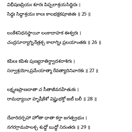
విభీషణప్రియః శూరః పిప్పలాశ్రయసిద్ధిదః ।
సిద్ధః సిద్ధాశ్రయః కాలః కాలభక్షకపూజితః ॥ 25 ॥
లంకేశనిధనస్థాయీ లంకాదాహక ఈశ్వరః ।
చంద్రసూర్యాగ్నినేత్రశ్చ కాలాగ్నిః ప్రలయాంతకః ॥ 26 ॥
కపిలః కపిశః పుణ్యరాతిర్ద్వాదశరాశిగః ।
సర్వాశ్రయోఽప్రమేయాత్మా రేవత్యాదినివారకః ॥ 27 ॥
లక్ష్మణప్రాణదాతా చ సీతాజీవనహేతుకః ।
రామధ్యాయీ హృషీకేశో విష్ణుభక్తో జటీ బలీ ॥ 28 ॥
దేవారిదర్పహా హోతా ధాతా కర్తా జగత్ప్రభుః ।
నగరగ్రామపాలశ్చ శుద్ధో బుద్ధో నిరంతరః ॥ 29 ॥