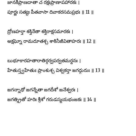
జానకీప్రాణదాతా చ రక్షఃప్రాణాపహారకః ।
పూర్ణః సత్యః పీతవాసా దివాకరసమప్రభః ॥ 11 ॥
ద్రోణహర్తా శక్తినేతా శక్తిరాక్షసమారకః ।
అక్షఘ్నో రామదూతశ్చ శాకినీజీవితాహరః ॥ 12 ॥
బుభూకారహతారాతిర్గర్వపర్వతమర్దనః ।
హేతుస్త్వహేతుః ప్రాంశుశ్చ విశ్వకర్తా జగద్గురుః ॥ 13 ॥
జగన్నాథో జగన్నేతా జగదీశో జనేశ్వరః ।
జగత్శ్రితో హరిః శ్రీశో గరుడస్మయభంజకః ॥ 14 ॥