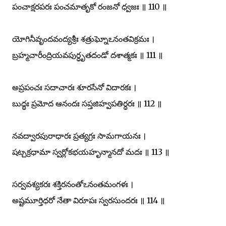
పంచాక్షరపరః పంచమాతృకో రంజనో ధ్వజః ॥ 110 ॥
యోగినీవృందవంద్యశ్రీః శత్రుఘ్నోఽనంతవిక్రమః ।
బ్రహ్మచారీంద్రియవపుర్ధృతదండో దశాత్మకః ॥ 111 ॥
అప్రపంచః సదాచారః శూరసేనో విదారకః ।
బుద్ధః ప్రమోద ఆనందః సప్తజిహ్వపతిర్ధరః ॥ 112 ॥
నవద్వారపురాధారః ప్రత్యగ్రః సామగాయనః ।
షట్చక్రధామా స్వర్లోకభయహృన్మానదో మదః ॥ 113 ॥
సర్వవశ్యకరః శక్తిరనంతోఽనంతమంగళః ।
అష్టమూర్తిధరో నేతా విరూపః స్వరసుందరః ॥ 114 ॥