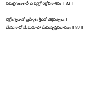
సమగ్రగుణశాలీ చ వ్యగ్రో రక్షోవినాశనః ॥ 82 ॥
రక్షోఽగ్నిదావో బ్రహ్మేశః శ్రీధరో భక్తవత్సలః ।
మేఘనాదో మేఘరూపో మేఘవృష్టినివారణః ॥ 83 ॥