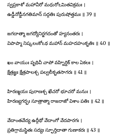
స్వప్రకాశో మహావీరో మధురోఽమితవిక్రమః ।
ఉడ్డీనోడ్డీనగతిమాన్ సద్గతిః పురుషోత్తమః ॥ 39 ॥
జగదాత్మా జగద్యోనిర్జగదంతో హ్యనంతరః ।
విపాప్మా నిష్కలంకోఽథ మహాన్ మహదహంకృతిః ॥ 40 ॥
ఖం వాయుః పృథివీ చాపో వహ్నిర్దిక్ కాల ఏకలః ।
క్షేత్రజ్ఞః క్షేత్రపాలశ్చ పల్వలీకృతసాగరః ॥ 41 ॥
హిరణ్మయః పురాణశ్చ ఖేచరో భూచరో మనుః ।
హిరణ్యగర్భః సూత్రాత్మా రాజరాజో విశాం పతిః ॥ 42 ॥
వేదాంతవేద్య ఉద్గీథో వేదాంగో వేదపారగః ।
ప్రతిగ్రామస్థితః సద్యః స్ఫూర్తిదాతా గుణాకరః ॥ 43 ॥