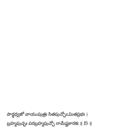
పార్థధ్వజో వాయుపుత్రః సితపుచ్ఛోఽమితప్రభః ।
బ్రహ్మపుచ్ఛః పరబ్రహ్మపుచ్ఛో రామేష్టకారకః ॥ 15 ॥