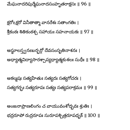
మేఘనాదరిపుర్మేఘనాదసంహృతరాక్షసః ॥ 96 ॥
క్షరోఽక్షరో వినీతాత్మా వానరేశః సతాంగతిః ।
శ్రీకంఠః శితికంఠశ్చ సహాయః సహనాయకః ॥ 97 ॥
అస్థూలస్త్వనణుర్భర్గో దేవసంసృతినాశనః ।
అధ్యాత్మవిద్యాసారశ్చాప్యధ్యాత్మకుశలః సుధీః ॥ 98 ॥
అకల్మషః సత్యహేతుః సత్యదః సత్యగోచరః ।
సత్యగర్భః సత్యరూపః సత్యః సత్యపరాక్రమః ॥ 99 ॥
అంజనాప్రాణలింగం చ వాయువంశోద్భవః శ్రుతిః ।
భద్రరూపో రుద్రరూపః సురూపశ్చిత్రరూపధృక్ ॥ 100 ॥