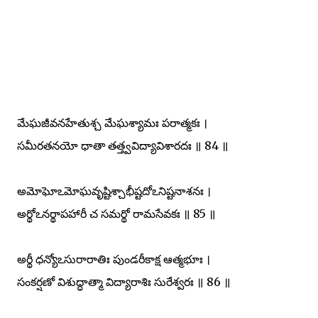
మేఘజీవనహేతుశ్చ మేఘశ్యామః పరాత్మకః ।
సమీరతనయో ధాతా తత్త్వవిద్యావిశారదః ॥ 84 ॥
అమోఘోఽమోఘవృష్టిశ్చాభీష్టదోఽనిష్టనాశనః ।
అర్థోఽనర్థాపహారీ చ సమర్థో రామసేవకః ॥ 85 ॥
అర్థీ ధన్యోఽసురారాతిః పుండరీకాక్ష ఆత్మభూః ।
సంకర్షణో విశుద్ధాత్మా విద్యారాశిః సురేశ్వరః ॥ 86 ॥