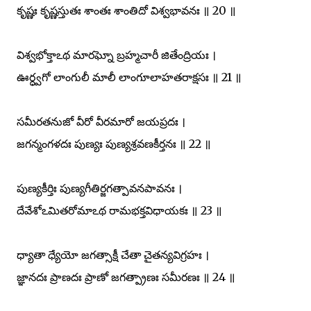
కృష్ణః కృష్ణస్తుతః శాంతః శాంతిదో విశ్వభావనః ॥ 20 ॥
విశ్వభోక్తాఽథ మారఘ్నో బ్రహ్మచారీ జితేంద్రియః ।
ఊర్ధ్వగో లాంగులీ మాలీ లాంగూలాహతరాక్షసః ॥ 21 ॥
సమీరతనుజో వీరో వీరమారో జయప్రదః ।
జగన్మంగళదః పుణ్యః పుణ్యశ్రవణకీర్తనః ॥ 22 ॥
పుణ్యకీర్తిః పుణ్యగీతిర్జగత్పావనపావనః ।
దేవేశోఽమితరోమాఽథ రామభక్తవిధాయకః ॥ 23 ॥
ధ్యాతా ధ్యేయో జగత్సాక్షీ చేతా చైతన్యవిగ్రహః ।
జ్ఞానదః ప్రాణదః ప్రాణో జగత్ప్రాణః సమీరణః ॥ 24 ॥