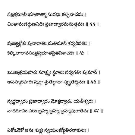
నక్షత్రమాలీ భూతాత్మా సురభిః కల్పపాదపః ।
చింతామణిర్గుణనిధిః ప్రజాద్వారమనుత్తమః ॥ 44 ॥
పుణ్యశ్లోకః పురారాతిః మతిమాన్ శర్వరీపతిః ।
కిల్కిలారావసంత్రస్తభూతప్రేతపిశాచకః ॥ 45 ॥
ఋణత్రయహరః సూక్ష్మః స్థూలః సర్వగతిః పుమాన్ ।
అపస్మారహరః స్మర్తా శ్రుతిర్గాథా స్మృతిర్మనుః ॥ 46 ॥
స్వర్గద్వారం ప్రజాద్వారం మోక్షద్వారం యతీశ్వరః ।
నాదరూపం పరం బ్రహ్మ బ్రహ్మ బ్రహ్మపురాతనః ॥ 47 ॥
ఏకోఽనేకో జనః శుక్లః స్వయంజ్యోతిరనాకులః ।