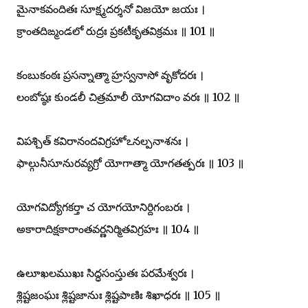
మైనాకవందితః సూక్ష్మదర్శనో విజయో జయః ।
క్రాంతదిఙ్మండలో రుద్రః ప్రకటీకృతవిక్రమః ॥ 101 ॥
కంబుకంఠః ప్రసన్నాత్మా హ్రస్వనాసో వృకోదరః ।
లంబోష్ఠః కుండలీ చిత్రమాలీ యోగవిదాం వరః ॥ 102 ॥
విపశ్చిత్ కవిరానందవిగ్రహోఽనల్పనాశనః ।
ఫాల్గునీసూనురవ్యగ్రో యోగాత్మా యోగతత్పరః ॥ 103 ॥
యోగవిద్యోగకర్తా చ యోగయోనిర్దిగంబరః ।
అకారాదిక్షకారాంతవర్ణనిర్మితవిగ్రహః ॥ 104 ॥
ఉలూఖలముఖః సిద్ధసంస్తుతః పరమేశ్వరః ।
శ్లిష్టజంఘః శ్లిష్టజానుః శ్లిష్టపాణిః శిఖాధరః ॥ 105 ॥