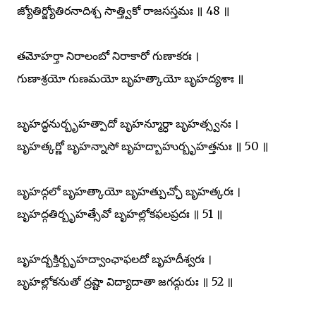
జ్యోతిర్జ్యోతిరనాదిశ్చ సాత్త్వికో రాజసస్తమః ॥ 48 ॥
తమోహర్తా నిరాలంబో నిరాకారో గుణాకరః ।
గుణాశ్రయో గుణమయో బృహత్కాయో బృహద్యశాః ॥
బృహద్ధనుర్బృహత్పాదో బృహన్మూర్ధా బృహత్స్వనః ।
బృహత్కర్ణో బృహన్నాసో బృహద్బాహుర్బృహత్తనుః ॥ 50 ॥
బృహద్గలో బృహత్కాయో బృహత్పుచ్ఛో బృహత్కరః ।
బృహద్గతిర్బృహత్సేవో బృహల్లోకఫలప్రదః ॥ 51 ॥
బృహద్భక్తిర్బృహద్వాంఛాఫలదో బృహదీశ్వరః ।
బృహల్లోకనుతో ద్రష్టా విద్యాదాతా జగద్గురుః ॥ 52 ॥