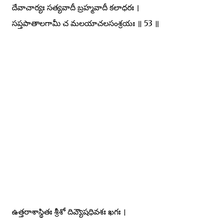
దేవాచార్యః సత్యవాదీ బ్రహ్మవాదీ కలాధరః ।
సప్తపాతాలగామీ చ మలయాచలసంశ్రయః ॥ 53 ॥
ఉత్తరాశాస్థితః శ్రీశో దివ్యౌషధివశః ఖగః ।