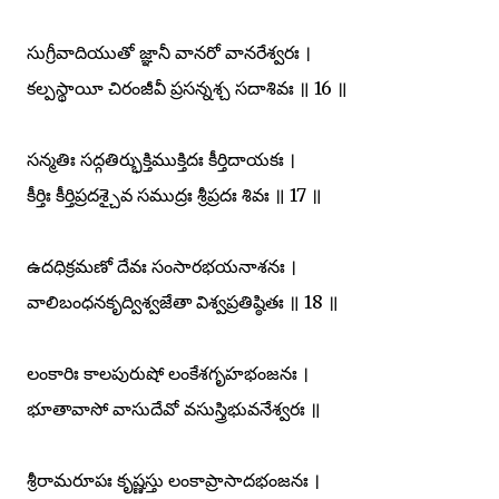
సుగ్రీవాదియుతో జ్ఞానీ వానరో వానరేశ్వరః ।
కల్పస్థాయీ చిరంజీవీ ప్రసన్నశ్చ సదాశివః ॥ 16 ॥
సన్మతిః సద్గతిర్భుక్తిముక్తిదః కీర్తిదాయకః ।
కీర్తిః కీర్తిప్రదశ్చైవ సముద్రః శ్రీప్రదః శివః ॥ 17 ॥
ఉదధిక్రమణో దేవః సంసారభయనాశనః ।
వాలిబంధనకృద్విశ్వజేతా విశ్వప్రతిష్ఠితః ॥ 18 ॥
లంకారిః కాలపురుషో లంకేశగృహభంజనః ।
భూతావాసో వాసుదేవో వసుస్త్రిభువనేశ్వరః ॥
శ్రీరామరూపః కృష్ణస్తు లంకాప్రాసాదభంజనః ।