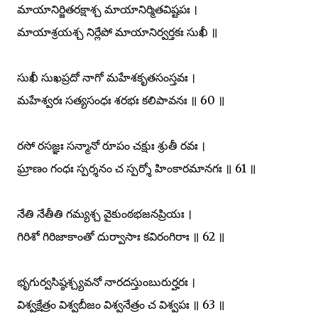
మాయానిర్జితరక్షాశ్చ మాయానిర్మితవిష్టపః ।
మాయాశ్రయశ్చ నిర్లేపో మాయానిర్వర్తకః సుఖీ ॥
సుఖీ సుఖప్రదో నాగో మహేశకృతసంస్తవః ।
మహేశ్వరః సత్యసంధః శరభః కలిపావనః ॥ 60 ॥
రసో రసజ్ఞః సన్మానో రూపం చక్షుః శ్రుతీ రవః ।
ఘ్రాణం గంధః స్పర్శనం చ స్పర్శో హింకారమానగః ॥ 61 ॥
నేతి నేతీతి గమ్యశ్చ వైకుంఠభజనప్రియః ।
గిరిశో గిరిజాకాంతో దుర్వాసాః కవిరంగిరాః ॥ 62 ॥
భృగుర్వసిష్ఠశ్చ్యవనో నారదస్తుంబురుర్హరః ।
విశ్వక్షేత్రం విశ్వబీజం విశ్వనేత్రం చ విశ్వపః ॥ 63 ॥