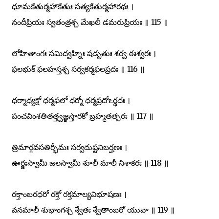
ధూమకేతుర్మహాకేతుః సత్యకేతుర్మహారథః ।
నందీప్రియః స్వతంత్రశ్చ మేఖలీ డమరుప్రియః ॥ 115 ॥
లోహితాంగః సమిద్వహ్నిః షడృతుః శర్వ ఈశ్వరః ।
ఫలభుక్ ఫలహస్తశ్చ సర్వకర్మఫలప్రదః ॥ 116 ॥
ధర్మాధ్యక్షో ధర్మఫలో ధర్మో ధర్మప్రదోఽర్థదః ।
పంచవింశతితత్త్వజ్ఞస్తారకో బ్రహ్మతత్పరః ॥ 117 ॥
త్రిమార్గవసతిర్భీమః సర్వదుష్టనిబర్హణః ।
ఊర్జఃస్వామీ జలస్వామీ శూలీ మాలీ నిశాకరః ॥ 118 ॥
రక్తాంబరధరో రక్తో రక్తమాల్యవిభూషణః ।
వనమాలీ శుభాంగశ్చ శ్వేతః శ్వేతాంబరో యువా ॥ 119 ॥