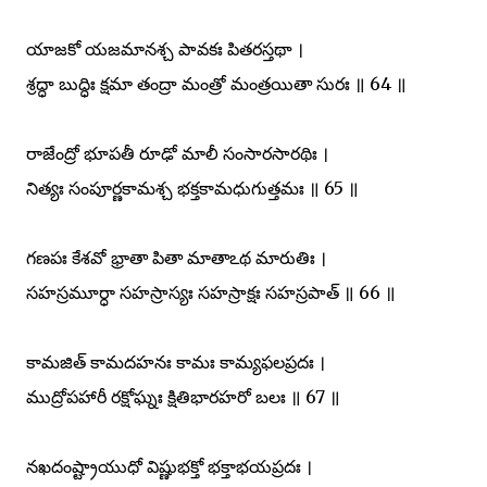
యాజకో యజమానశ్చ పావకః పితరస్తథా ।
శ్రద్ధా బుద్ధిః క్షమా తంద్రా మంత్రో మంత్రయితా సురః ॥ 64 ॥
రాజేంద్రో భూపతీ రూఢో మాలీ సంసారసారథిః ।
నిత్యః సంపూర్ణకామశ్చ భక్తకామధుగుత్తమః ॥ 65 ॥
గణపః కేశవో భ్రాతా పితా మాతాఽథ మారుతిః ।
సహస్రమూర్ధా సహస్రాస్యః సహస్రాక్షః సహస్రపాత్ ॥ 66 ॥
కామజిత్ కామదహనః కామః కామ్యఫలప్రదః ।
ముద్రోపహారీ రక్షోఘ్నః క్షితిభారహరో బలః ॥ 67 ॥
నఖదంష్ట్రాయుధో విష్ణుభక్తో భక్తాభయప్రదః ।