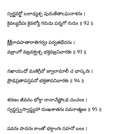
స్వర్ణవర్ణో బలాఢ్యశ్చ పురుజేతాఽఘనాశనః ।
కైవల్యదీపః కైవల్యో గరుడః పన్నగో గురుః ॥ 92 ॥
క్లీక్లీరావహతారాతిగర్వః పర్వతభేదనః ।
వజ్రాంగో వజ్రవక్త్రశ్చ భక్తవజ్రనివారకః ॥ 93 ॥
నఖాయుధో మణిగ్రీవో జ్వాలామాలీ చ భాస్కరః ।
ప్రౌఢప్రతాపస్తపనో భక్తతాపనివారకః ॥ 94 ॥
శరణం జీవనం భోక్తా నానాచేష్టోఽథ చంచలః ।
స్వస్థస్త్వస్వాస్థ్యహా దుఃఖశాతనః పవనాత్మజః ॥ 95 ॥
పవనః పావనః కాంతో భక్తాంగః సహనో బలః ।