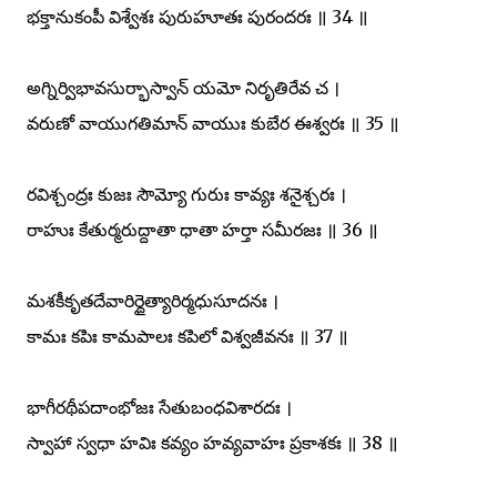
భక్తానుకంపీ విశ్వేశః పురుహూతః పురందరః ॥ 34 ॥
అగ్నిర్విభావసుర్భాస్వాన్ యమో నిరృతిరేవ చ ।
వరుణో వాయుగతిమాన్ వాయుః కుబేర ఈశ్వరః ॥ 35 ॥
రవిశ్చంద్రః కుజః సౌమ్యో గురుః కావ్యః శనైశ్చరః ।
రాహుః కేతుర్మరుద్దాతా ధాతా హర్తా సమీరజః ॥ 36 ॥
మశకీకృతదేవారిర్దైత్యారిర్మధుసూదనః ।
కామః కపిః కామపాలః కపిలో విశ్వజీవనః ॥ 37 ॥
భాగీరథీపదాంభోజః సేతుబంధవిశారదః ।
స్వాహా స్వధా హవిః కవ్యం హవ్యవాహః ప్రకాశకః ॥ 38 ॥