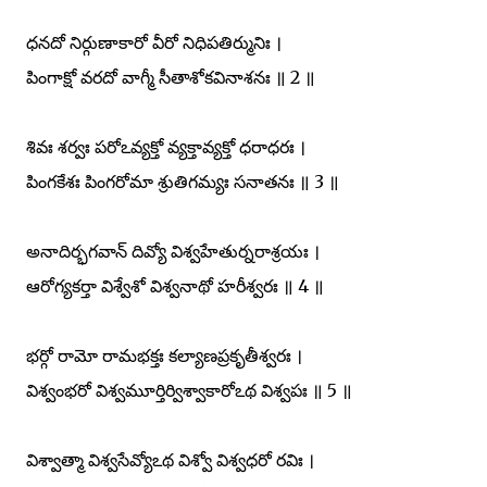
ధనదో నిర్గుణాకారో వీరో నిధిపతిర్మునిః ।
పింగాక్షో వరదో వాగ్మీ సీతాశోకవినాశనః ॥ 2 ॥
శివః శర్వః పరోఽవ్యక్తో వ్యక్తావ్యక్తో ధరాధరః ।
పింగకేశః పింగరోమా శ్రుతిగమ్యః సనాతనః ॥ 3 ॥
అనాదిర్భగవాన్ దివ్యో విశ్వహేతుర్నరాశ్రయః ।
ఆరోగ్యకర్తా విశ్వేశో విశ్వనాథో హరీశ్వరః ॥ 4 ॥
భర్గో రామో రామభక్తః కల్యాణప్రకృతీశ్వరః ।
విశ్వంభరో విశ్వమూర్తిర్విశ్వాకారోఽథ విశ్వపః ॥ 5 ॥
విశ్వాత్మా విశ్వసేవ్యోఽథ విశ్వో విశ్వధరో రవిః ।