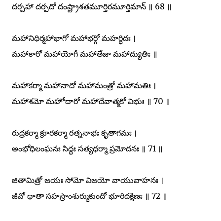
దర్పహా దర్పదో దంష్ట్రాశతమూర్తిరమూర్తిమాన్ ॥ 68 ॥
మహానిధిర్మహాభాగో మహాభర్గో మహర్ధిదః ।
మహాకారో మహాయోగీ మహాతేజా మహాద్యుతిః ॥
మహాకర్మా మహానాదో మహామంత్రో మహామతిః ।
మహాశమో మహోదారో మహాదేవాత్మకో విభుః ॥ 70 ॥
రుద్రకర్మా క్రూరకర్మా రత్ననాభః కృతాగమః ।
అంభోధిలంఘనః సిద్ధః సత్యధర్మా ప్రమోదనః ॥ 71 ॥
జితామిత్రో జయః సోమో విజయో వాయువాహనః ।
జీవో ధాతా సహస్రాంశుర్ముకుందో భూరిదక్షిణః ॥ 72 ॥