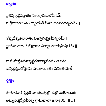
ధ్యానం
ప్రతప్తస్వర్ణవర్ణాభం సంరక్తారుణలోచనమ్ ।
సుగ్రీవాదియుతం ధ్యాయేత్ పీతాంబరసమావృతమ్ ॥
గోష్పదీకృతవారాశిం పుచ్ఛమస్తకమీశ్వరమ్ ।
జ్ఞానముద్రాం చ బిభ్రాణం సర్వాలంకారభూషితమ్ ॥
వామహస్తసమాకృష్టదశాస్యాననమండలమ్ ।
ఉద్యద్దక్షిణదోర్దండం హనూమంతం విచింతయేత్ ॥
స్తోత్రం
హనూమాన్ శ్రీప్రదో వాయుపుత్రో రుద్రో నయోఽజరః ।
అమృత్యుర్వీరవీరశ్చ గ్రామవాసో జనాశ్రయః ॥ 1 ॥