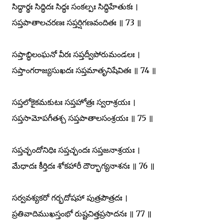
సిద్ధార్థః సిద్ధిదః సిద్ధః సంకల్పః సిద్ధిహేతుకః ।
సప్తపాతాలచరణః సప్తర్షిగణవందితః ॥ 73 ॥
సప్తాబ్ధిలంఘనో వీరః సప్తద్వీపోరుమండలః ।
సప్తాంగరాజ్యసుఖదః సప్తమాతృనిషేవితః ॥ 74 ॥
సప్తలోకైకమకుటః సప్తహోత్రః స్వరాశ్రయః ।
సప్తసామోపగీతశ్చ సప్తపాతాలసంశ్రయః ॥ 75 ॥
సప్తచ్ఛందోనిధిః సప్తచ్ఛందః సప్తజనాశ్రయః ।
మేధాదః కీర్తిదః శోకహారీ దౌర్భాగ్యనాశనః ॥ 76 ॥
సర్వవశ్యకరో గర్భదోషహా పుత్రపౌత్రదః ।
ప్రతివాదిముఖస్తంభో రుష్టచిత్తప్రసాదనః ॥ 77 ॥