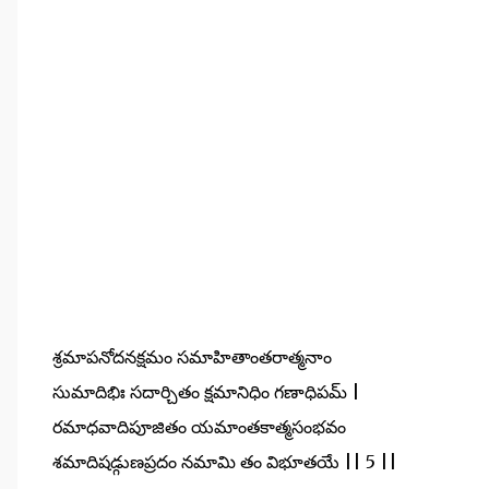
శ్రమాపనోదనక్షమం సమాహితాంతరాత్మనాం
సుమాదిభిః సదార్చితం క్షమానిధిం గణాధిపమ్ |
రమాధవాదిపూజితం యమాంతకాత్మసంభవం
శమాదిషడ్గుణప్రదం నమామి తం విభూతయే || 5 ||