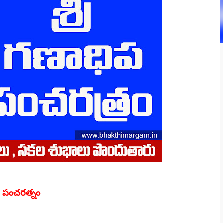
ిప పంచరత్నం