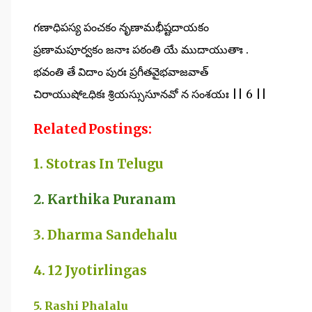
గణాధిపస్య పంచకం నృణామభీష్టదాయకం
ప్రణామపూర్వకం జనాః పఠంతి యే ముదాయుతాః .
భవంతి తే విదాం పురః ప్రగీతవైభవాజవాత్
చిరాయుషోఽధికః శ్రియస్సుసూనవో న సంశయః || 6 ||
Related Postings:
1. Stotras In Telugu
2. Karthika Puranam
3. Dharma Sandehalu
4. 12 Jyotirlingas
5. Rashi Phalalu