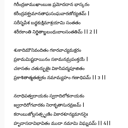
గిరీంద్రజాముఖాంబుజ ప్రమోదదాన భాస్కరం
కరీంద్రవక్త్రమానతాఘసంఘవారణోద్యతమ్ |
సరీసృపేశ బద్ధకుక్షిమాశ్రయామి సంతతం
శరీరకాంతి నిర్జితాబ్జబంధుబాలసంతతిమ్ || 2 ||
శుకాదిమౌనివందితం గకారవాచ్యమక్షరం
ప్రకామమిష్టదాయినం సకామనమ్రపంక్తయే |
చకాసతం చతుర్భుజైః వికాసిపద్మపూజితం
ప్రకాశితాత్మతత్వకం నమామ్యహం గణాధిపమ్ || ౩ ||
నరాధిపత్వదాయకం స్వరాదిలోకనాయకం
జ్వరాదిరోగవారకం నిరాకృతాసురవ్రజమ్ |
కరాంబుజోల్లసత్సృణిం వికారశూన్యమానసైః
హృదాసదావిభావితం ముదా నమామి విఘ్నపమ్ || 4||