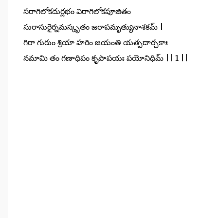
సరాగిలోకదుర్లభం విరాగిలోకపూజితం
సురాసురైర్నమస్కృతం జరాపమృత్యునాశకమ్ |
గిరా గురుం శ్రియా హరిం జయంతి యత్పదార్చకాః
నమామి తం గణాధిపం కృపాపయః పయోనిధిమ్ || 1 ||