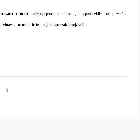
parayana mantralu , daily puja procedure at home , daily pooja vidhi ,most powerful
rd vinayaka mantras in telugu , lord vinayaka pooja vidhi