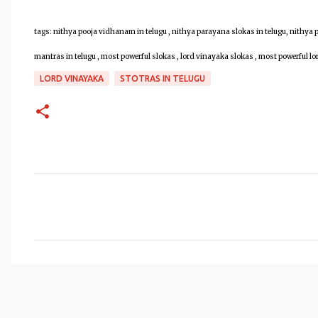
tags: nithya pooja vidhanam in telugu , nithya parayana slokas in telugu, nithya 
mantras in telugu , most powerful slokas , lord vinayaka slokas , most powerful lo
LORD VINAYAKA
STOTRAS IN TELUGU
C
o
m
m
e
n
t