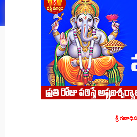
శ్రీ గణాధ