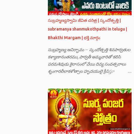
సుబ్రహ్మణ్యస్వామి జీవిత చరిత్ర | స్కందోత్పత్తి |
subramanya shanmukothpathi in telugu |
Bhakthi Margam | భక్తి మార్గం
సుబ్రహ్మణ్య ఆవిర్భావం – స్కందోత్పత్తి శివపార్వతుల
కళ్యాణానంతరము, పార్వతీ అమ్మవారితో కలిసి
పరమశివుడు కైలాసంలో వేయి దివ్య సంవత్సరాలు
శృంగారలీలాకళోత్సాల హృదయులై క్రీడిస్తూ
గడుపుతున్నారు. అది ఆదిదంపతుల
ఆనందనిలయంగా లోకాలన్నిటికీ ఆదర్శవంతమై
ఉన్నది. సమస్త దేవతా గణములు,సాధు పుంగవులు
తారకాసురుడు పెడుతున్న బాధలు భరింపలేకుండా
ఉన్నారు. తారకాసురుడు బ్రహ్మగారి నుండి పొందిన
వరమేమనగా… పరమశివుని వీర్యానికి జన్మించిన వాడి
చేతిలోనే తాను సంహరించబడాలి అని. శివుడు అంటే
కామాన్ని గెలిచిన వాడు, ఆయన ఎప్పుడు తనలోతానే