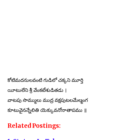
కోటిమదనులవంటి గుడిలో చక్కని మూర్తి
యీటులేని శ్రీ వేంకటేశుడితడు ।
వాటపు సొమ్ములు ముద్ర వక్షపుటలమేల్మంగ
కూటువైనన్నేలితి యెక్కువనోనాతాపము ॥
Related Postings: