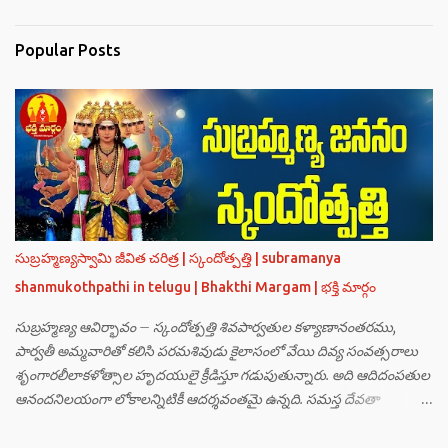
Popular Posts
సుబ్రహ్మణ్యస్వామి జీవిత చరిత్ర | స్కందోత్పత్తి | subramanya
shanmukothpathi in telugu | Bhakthi Margam | భక్తి మార్గం
సుబ్రహ్మణ్య ఆవిర్భావం – స్కందోత్పత్తి శివపార్వతుల కళ్యాణానంతరము,
పార్వతీ అమ్మవారితో కలిసి పరమశివుడు కైలాసంలో వేయి దివ్య సంవత్సరాలు
శృంగారలీలాకళోత్సాల హృదయులై క్రీడిస్తూ గడుపుతున్నారు. అది ఆదిదంపతుల
ఆనందనిలయంగా లోకాలన్నిటికీ ఆదర్శవంతమై ఉన్నది. సమస్త దేవతా
గణములు,సాధు పుంగవులు తారకాసురుడు పెడుతున్న బాధలు భరింపలేకుండా
ఉన్నారు. తారకాసురుడు బ్రహ్మగారి నుండి పొందిన వరమేమనగా… పరమశివుని