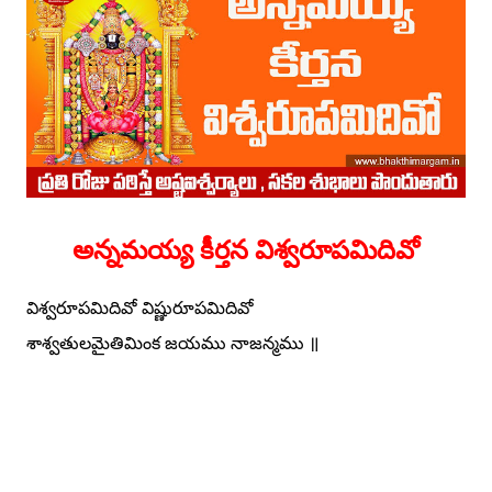
అన్నమయ్య కీర్తన విశ్వరూపమిదివో
విశ్వరూపమిదివో విష్ణురూపమిదివో
శాశ్వతులమైతిమింక జయము నాజన్మము ॥