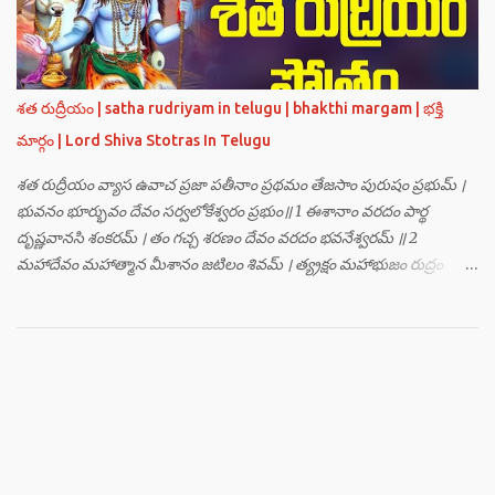
బ్రహ్మతేజోజ్జ్వలజ్వాలామాలినే మణికుంభాయ హుం ఫట్ స్వాహా । ఓం
తారకబ్రహ్మరూపాయ పరయంత్ర-పరతంత్ర-పరమంత్ర-సర్వోపద్రవనాశనార్థం
దక్షిణదిగ్భాగే మాం రక్షతు ॥ 5 ॥ ఓం విష్ణుతేజోజ్జ్వలజ్వాలామాలినే
మణికుంభాయ హుం ఫట్ స్వాహా । ఓం ప్రచండమార్తాండ ఉగ్రతేజోరూపిణే
శత రుద్రీయం | satha rudriyam in telugu | bhakthi margam | భక్తి
ముకురవర్ణాయ తేజోవర్ణాయ మమ సర్వరాజస్త్రీపురుష-వశీకరణార్థం
మార్గం | Lord Shiva Stotras In Telugu
పశ్చిమదిగ్భాగే మాం రక్షతు ॥ 6 ॥ ఓం రుద్రతేజోజ్జ్వలజ్వాలామాలినే
మణికుంభాయ హుం ఫట్ స్వాహా । ఓం భవాయ రుద్రరూపిణే ఉత్తరదిగ్భాగే సర్వ...
శత రుద్రీయం వ్యాస ఉవాచ ప్రజా పతీనాం ప్రథమం తేజసాం పురుషం ప్రభుమ్ ।
భువనం భూర్భువం దేవం సర్వలోకేశ్వరం ప్రభుం॥ 1 ఈశానాం వరదం పార్థ
దృష్ణవానసి శంకరమ్ । తం గచ్చ శరణం దేవం వరదం భవనేశ్వరమ్ ॥ 2
మహాదేవం మహాత్మాన మీశానం జటిలం శివమ్ । త్య్రక్షం మహాభుజం రుద్రం
శిఖినం చీరవాసనమ్ ॥ 3 మహాదేవం హరం స్థాణుం వరదం భవనేశ్వరమ్ ।
జగత్ర్పాధానమధికం జగత్ప్రీతమధీశ్వరమ్ ॥ 4 జగద్యోనిం జగద్ద్వీపం జయనం
జగతో గతిమ్ । విశ్వాత్మానం విశ్వసృజం విశ్వమూర్తిం యశస్వినమ్ ॥ 5 విశ్వేశ్వరం
విశ్వవరం కర్మాణామీశ్వరం ప్రభుమ్ । శంభుం స్వయంభుం భూతేశం
భూతభవ్యభవోద్భవమ్ ॥ 6 యోగం యోగేశ్వరం శర్వం సర్వలోకేశ్వరేశ్వరమ్ ।
సర్వశ్రేష్టం జగచ్ఛ్రేష్టం వరిష్టం పరమేష్ఠినమ్ ॥ 7 లోకత్రయ విధాతారమేకం
లోకత్రయాశ్రయమ్ । సుదుర్జయం జగన్నాథం జన్మమృత్యు జరాతిగమ్ ॥ 8
జ్ఞానాత్మానాం జ్ఞానగమ్యం జ్ఞానశ్రేష్ఠం సుదర్విదమ్ । దాతారం చైవ భక్తానాం