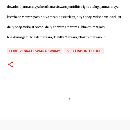
download,annamayya keerthana viswarupamidhivo lyrics telugu,annamayya
keerthana viswarupamidhivo meaning in telugu, nitya pooja vidhanam in telugu ,
daily pooja vidhi at home , daily chanting mantras , bhakthimargam,
bhaktimargam, bhakti margam,Bhakthi Margam, bhakthimargam.in,
LORD VENKATESWARA SWAMY
STOTRAS IN TELUGU
C
o
m
m
e