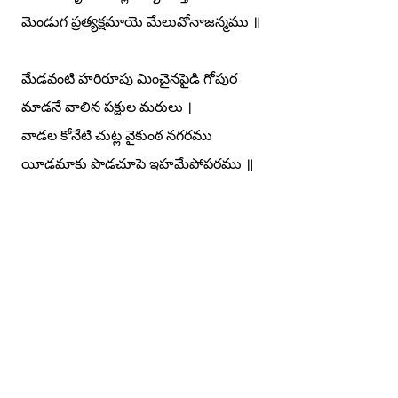
మెండుగ ప్రత్యక్షమాయె మేలువోనాజన్మము ॥
మేడవంటి హరిరూపు మించైనపైడి గోపుర
మాడనే వాలిన పక్షుల మరులు ।
వాడల కోనేటి చుట్ల వైకుంఠ నగరము
యీడమాకు పొడచూపె ఇహమేపోపరము ॥