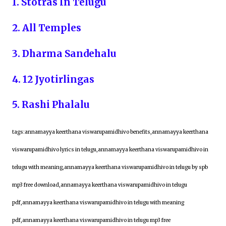
1. Stotras In Telugu
2. All Temples
3. Dharma Sandehalu
4. 12 Jyotirlingas
5. Rashi Phalalu
tags:annamayya keerthana viswarupamidhivo benefits,annamayya keerthana
viswarupamidhivo lyrics in telugu,annamayya keerthana viswarupamidhivo in
telugu with meaning,annamayya keerthana viswarupamidhivo in telugu by spb
mp3 free download,annamayya keerthana viswarupamidhivo in telugu
pdf,annamayya keerthana viswarupamidhivo in telugu with meaning
pdf,annamayya keerthana viswarupamidhivo in telugu mp3 free