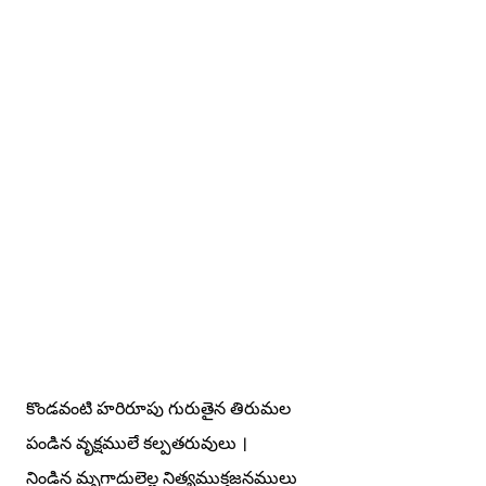
కొండవంటి హరిరూపు గురుతైన తిరుమల
పండిన వృక్షములే కల్పతరువులు ।
నిండిన మృగాదులెల్ల నిత్యముక్తజనములు