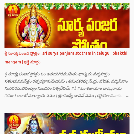
వీర్యానికి జన్మించిన వాడి చేతిలోనే తాను సంహరించబడాలి అని. శివుడు అంటే
కామాన్ని గెలిచిన వాడు, ఆయన ఎప్పుడు తనలోతానే రమిస్తూ ఆత్మస్థితిలో
ఉంటాడు కదా, ఆయనకి పుత్రుడు ఎలా కలుగుతాడులే అనుకుని తారకాసురుడు
దేవతలందరినీ బాధపెడుతున్నాడు. శివవీర్యానికి జన్మించే ఆ బాలుడు ఏ విధంగా
ఆవిర్భావిస్తాడో తెలియక దేవతలందరూ కలిసి సత్యలోకానికి వెళ్ళి, అక్కడ
వాణీనాథుడైన చతుర్ముఖ బ్రహ్మ గారిని దర్శించి, అక్కడి నుంచి బ్రహ్మగారితో సహా
శ్రీమన్నారాయణుని దర్శించి తారకాసురుడు పెడుతున్న బాధలన్నీ వివరించారు.
శ్రీ సూర్య పంజర స్తోత్రం | sri surya panjara stotram in telugu | bhakthi
అప్పుడు స్థితికారుడైన శ్రీమహావిష్ణువు ఇలా అన్నారు…”బ్రహ్మాదిదేవతలారా! మీ
margam | భక్తి మార్గం
కష్టాలు త్వరలో తీరుతాయి. మీరు కొంతకాలం క్షమాగుణంతో ఓపిక పట...
శ్రీ సూర్య పంజర స్తోత్రం ఓం ఉదయగిరిముపేతం భాస్కరం పద్మహస్తం
సకలభువననేత్రం రత్నరజ్జూపమేయమ్ । తిమిరకరిమృగేంద్రం బోధకం పద్మినీనాం
సురవరమభివంద్యం సుందరం విశ్వదీపమ్ ॥ 1 ॥ ఓం శిఖాయాం భాస్కరాయ
నమః । లలాటే సూర్యాయ నమః । భ్రూమధ్యే భానవే నమః । కర్ణయోః దివాకరాయ
నమః । నాసికాయాం భానవే నమః । నేత్రయోః సవిత్రే నమః । ముఖే భాస్కరాయ
నమః । ఓష్ఠయోః పర్జన్యాయ నమః । పాదయోః ప్రభాకరాయ నమః ॥ 2 ॥ ఓం హ్రాం
హ్రీం హ్రూం హ్రైం హ్రౌం హ్రః । ఓం హంసాం హంసీం హంసూం హంసైం హంసౌం
హంసః ॥ 3 ॥ ఓం సత్యతేజోజ్జ్వలజ్వాలామాలినే మణికుంభాయ హుం ఫట్ స్వాహా
। ఓం స్థితిరూపకకారణాయ పూర్వాదిగ్భాగే మాం రక్షతు ॥ 4 ॥ ఓం