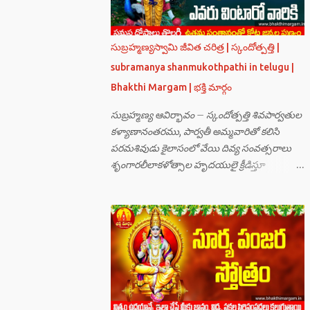
సుబ్రహ్మణ్యస్వామి జీవిత చరిత్ర | స్కందోత్పత్తి |
subramanya shanmukothpathi in telugu |
Bhakthi Margam | భక్తి మార్గం
సుబ్రహ్మణ్య ఆవిర్భావం – స్కందోత్పత్తి శివపార్వతుల
కళ్యాణానంతరము, పార్వతీ అమ్మవారితో కలిసి
పరమశివుడు కైలాసంలో వేయి దివ్య సంవత్సరాలు
శృంగారలీలాకళోత్సాల హృదయులై క్రీడిస్తూ
గడుపుతున్నారు. అది ఆదిదంపతుల
ఆనందనిలయంగా లోకాలన్నిటికీ ఆదర్శవంతమై
ఉన్నది. సమస్త దేవతా గణములు,సాధు పుంగవులు
తారకాసురుడు పెడుతున్న బాధలు భరింపలేకుండా
ఉన్నారు. తారకాసురుడు బ్రహ్మగారి నుండి పొందిన
వరమేమనగా… పరమశివుని వీర్యానికి జన్మించిన వాడి
చేతిలోనే తాను సంహరించబడాలి అని. శివుడు అంటే
కామాన్ని గెలిచిన వాడు, ఆయన ఎప్పుడు తనలోతానే