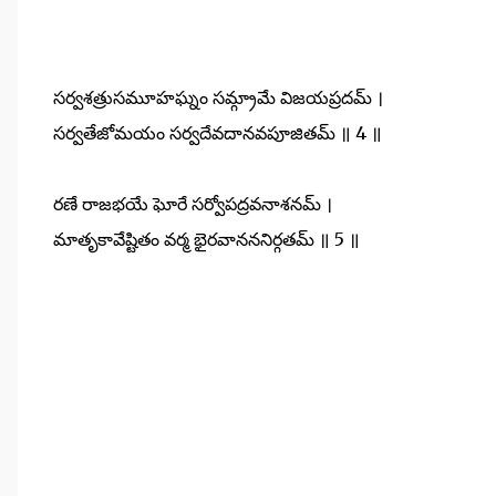
సర్వశత్రుసమూహఘ్నం సమ్గ్రామే విజయప్రదమ్ ।
సర్వతేజోమయం సర్వదేవదానవపూజితమ్ ॥ 4 ॥
రణే రాజభయే ఘోరే సర్వోపద్రవనాశనమ్ ।
మాతృకావేష్టితం వర్మ భైరవానననిర్గతమ్ ॥ 5 ॥