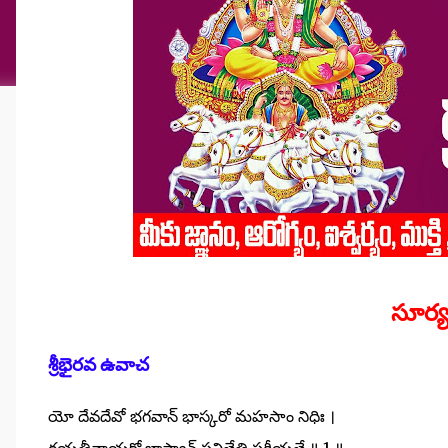
సూర్
శ్రీభైరవ ఉవాచ
యో దేవదేవో భగవాన్ భాస్కరో మహసాం నిధిః ।
గయత్రీనాయకో భాస్వాన్ సవితేతి ప్రగీయతే ॥ 1 ॥