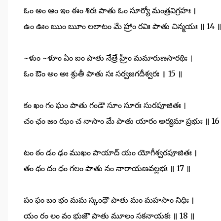
ఓం అం ఆం ఇం ఈం శిరః పాతు ఓం సూర్యో మంత్రవిగ్రహః ।
ఉం ఊం ఋం ౠం లలాటం మే హ్రాం రవిః పాతు చిన్మయః ॥ 14 
~ళుం ~ళూం ఏం ఐం పాతు నేత్రే హ్రీం మమారుణసారథిః ।
ఓం ఔం అం అః శ్రుతీ పాతు సః సర్వజగదీశ్వరః ॥ 15 ॥
కం ఖం గం ఘం పాతు గండౌ సూం సూరః సురపూజితః ।
చం ఛం జం ఝం చ నాసాం మే పాతు యారం అర్యమా ప్రభుః ॥ 16
టం ఠం డం ఢం ముఖం పాయాద్ యం యోగీశ్వరపూజితః ।
తం థం దం ధం గలం పాతు నం నారాయణవల్లభః ॥ 17 ॥
పం ఫం బం భం మమ స్కంధౌ పాతు మం మహసాం నిధిః ।
యం రం లం వం భుజౌ పాతు మూలం సకనాయకః ॥ 18 ॥