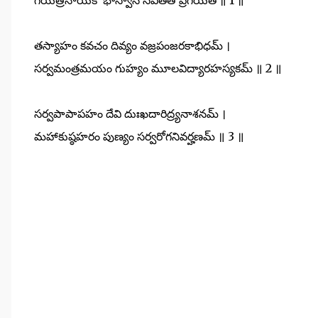
తస్యాహం కవచం దివ్యం వజ్రపంజరకాభిధమ్ ।
సర్వమంత్రమయం గుహ్యం మూలవిద్యారహస్యకమ్ ॥ 2 ॥
సర్వపాపాపహం దేవి దుఃఖదారిద్ర్యనాశనమ్ ।
మహాకుష్ఠహరం పుణ్యం సర్వరోగనివర్హణమ్ ॥ 3 ॥