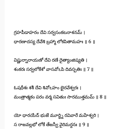
గ్రహపీడాహరం దేవి సర్వసంకటనాశనమ్ ।
ధారణాదస్య దేవేశి బ్రహ్మా లోకపితామహః ॥ 6 ॥
విష్ణుర్నారాయణో దేవి రణే దైత్యాంజిష్యతి ।
శంకరః సర్వలోకేశో వాసవోఽపి దివస్పతిః ॥ 7 ॥
ఓషధీశః శశీ దేవి శివోఽహం భైరవేశ్వరః ।
మంత్రాత్మకం పరం వర్మ సవితుః సారముత్తమమ్ ॥ 8 ॥
యో ధారయేద్ భుజే మూర్ధ్ని రవివారే మహేశ్వరి ।
స రాజవల్లభో లోకే తేజస్వీ వైరిమర్దనః ॥ 9 ॥