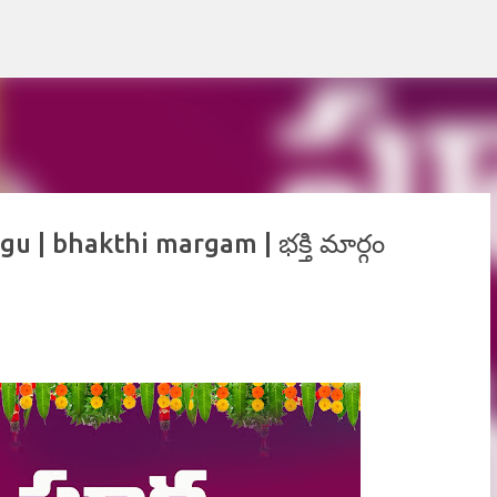
Skip to main content
u | bhakthi margam | భక్తి మార్గం