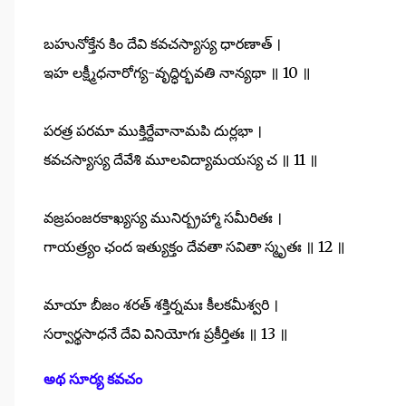
బహునోక్తేన కిం దేవి కవచస్యాస్య ధారణాత్ ।
ఇహ లక్ష్మీధనారోగ్య-వృద్ధిర్భవతి నాన్యథా ॥ 10 ॥
పరత్ర పరమా ముక్తిర్దేవానామపి దుర్లభా ।
కవచస్యాస్య దేవేశి మూలవిద్యామయస్య చ ॥ 11 ॥
వజ్రపంజరకాఖ్యస్య మునిర్బ్రహ్మా సమీరితః ।
గాయత్ర్యం ఛంద ఇత్యుక్తం దేవతా సవితా స్మృతః ॥ 12 ॥
మాయా బీజం శరత్ శక్తిర్నమః కీలకమీశ్వరి ।
సర్వార్థసాధనే దేవి వినియోగః ప్రకీర్తితః ॥ 13 ॥
అథ సూర్య కవచం