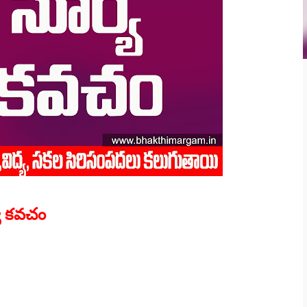
య కవచం