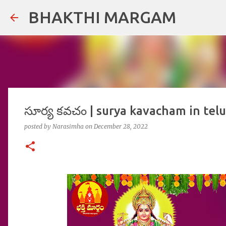
BHAKTHI MARGAM
సూర్య కవచం | surya kavacham in telug
posted by
Narasimha
on
December 28, 2022