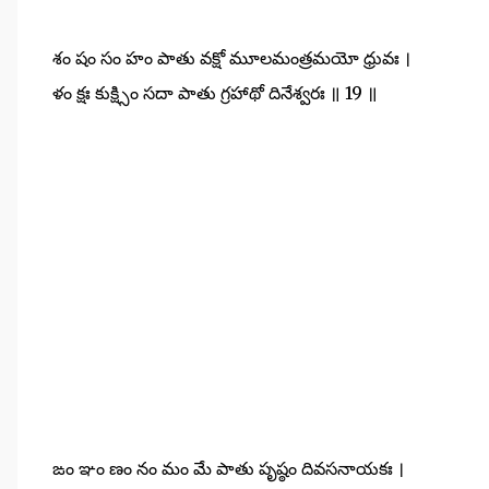
శం షం సం హం పాతు వక్షో మూలమంత్రమయో ధ్రువః ।
ళం క్షః కుక్ష్సిం సదా పాతు గ్రహాథో దినేశ్వరః ॥ 19 ॥
ఙం ఞం ణం నం మం మే పాతు పృష్ఠం దివసనాయకః ।