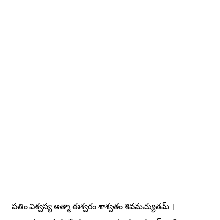
పతిం విశ్వస్య ఆత్మా ఈశ్వరం శాశ్వతం శివమచ్యుతమ్ ।