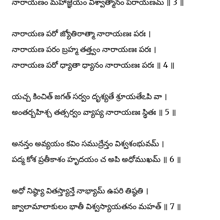
నారాయణం మహాజ్ఞేయం విశ్వాత్మానం పరాయణమ్ ॥ 3 ॥
నారాయణ పరో జ్యోతిరాత్మా నారాయణః పరః ।
నారాయణ పరం బ్రహ్మ తత్త్వం నారాయణః పరః ।
నారాయణ పరో ధ్యాతా ధ్యానం నారాయణః పరః ॥ 4 ॥
యచ్చ కించిత్ జగత్ సర్వం దృశ్యతే శ్రూయతేఽపి వా ।
అంతర్బహిశ్చ తత్సర్వం వ్యాప్య నారాయణః స్థితః ॥ 5 ॥
అనన్తం అవ్యయం కవిం సముద్రేన్తం విశ్వశంభువమ్ ।
పద్మ కోశ ప్రతీకాశం హృదయం చ అపి అధోముఖమ్ ॥ 6 ॥
అధో నిష్ఠ్యా వితస్త్యాన్తే నాభ్యామ్ ఉపరి తిష్ఠతి ।
జ్వాలామాలాకులం భాతీ విశ్వస్యాయతనం మహత్ ॥ 7 ॥