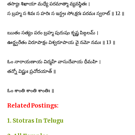
తస్యాః శిఖాయా మధ్యే పరమాత్మా వ్యవస్థితః ।
స బ్రహ్మ స శివః స హరిః స ఇన్ద్రః సోఽక్షరః పరమః స్వరాట్ ॥ 12 ॥
ఋతం సత్యం పరం బ్రహ్మ పురుషం కృష్ణ పిఙ్గలమ్ ।
ఊర్ధ్వరేతం విరూపాక్షం విశ్వరూపాయ వై నమో నమః ॥ 13 ॥
ఓం నారాయణాయ విద్మహే వాసుదేవాయ ధీమహి ।
తన్నో విష్ణుః ప్రచోదయాత్ ॥
ఓం శాంతి శాంతి శాంతిః ॥
Related Postings:
1. Stotras In Telugu