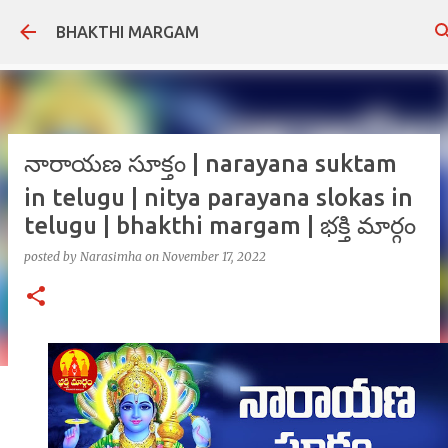
Skip to main content
BHAKTHI MARGAM
నారాయణ సూక్తం | narayana suktam
in telugu | nitya parayana slokas in
telugu | bhakthi margam | భక్తి మార్గం
posted by
Narasimha
on
November 17, 2022