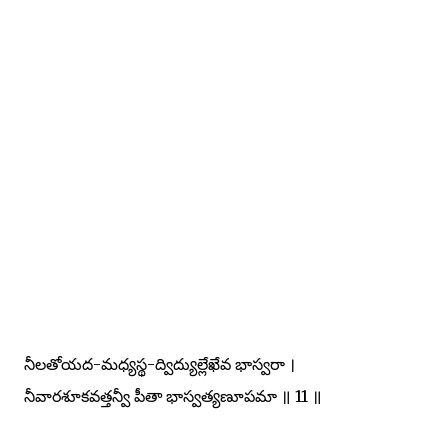
నీలతోయద-మధ్యస్థ-ద్విద్యుల్లేఖేవ భాస్వరా ।
నీవారశూకవత్తన్వీ పీతా భాస్వత్యణూపమా ॥ 11 ॥