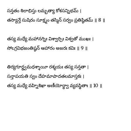
సన్తతం శిలాభిస్తు లమ్బత్యా కోశసన్నిభమ్ ।
తస్యాన్తే సుషిరం సూక్ష్మం తస్మిన్ సర్వం ప్రతిష్ఠితమ్ ॥ 8 ॥
తస్య మధ్యే మహానగ్నిః విశ్వార్చిః విశ్వతో ముఖః ।
సోఽగ్రవిభజంతిష్ఠన్ ఆహారం అజరః కవిః ॥ 9 ॥
తిర్యగూర్ధ్వమధశ్శాయీ రశ్మయః తస్య సన్తతా ।
సన్తాపయతి స్వం దేహమాపాదతలమాస్తకః ।
తస్య మధ్యే వహ్నిశిఖా అణీయోర్ధ్వా వ్యవస్థితాః ॥ 10 ॥