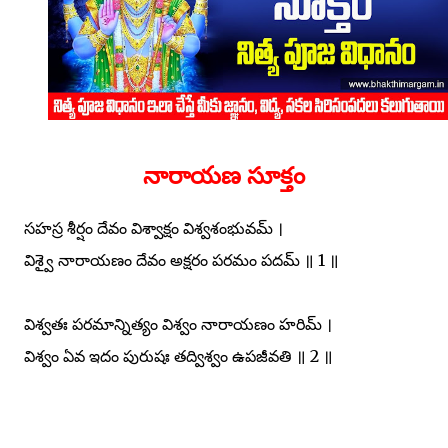
నారాయణ సూక్తం
సహస్ర శీర్షం దేవం విశ్వాక్షం విశ్వశంభువమ్ ।
విశ్వై నారాయణం దేవం అక్షరం పరమం పదమ్ ॥ 1 ॥
విశ్వతః పరమాన్నిత్యం విశ్వం నారాయణం హరిమ్ ।
విశ్వం ఏవ ఇదం పురుషః తద్విశ్వం ఉపజీవతి ॥ 2 ॥