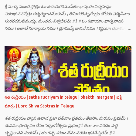
శ్రీ సూర్య పంజర స్తోత్రం ఓం ఉదయగిరిముపేతం భాస్కరం పద్మహస్తం
సకలభువననేత్రం రత్నరజ్జూపమేయమ్ । తిమిరకరిమృగేంద్రం బోధకం పద్మినీనాం
సురవరమభివంద్యం సుందరం విశ్వదీపమ్ ॥ 1 ॥ ఓం శిఖాయాం భాస్కరాయ
నమః । లలాటే సూర్యాయ నమః । భ్రూమధ్యే భానవే నమః । కర్ణయోః దివాకరాయ
నమః । నాసికాయాం భానవే నమః । నేత్రయోః సవిత్రే నమః । ముఖే భాస్కరాయ
నమః । ఓష్ఠయోః పర్జన్యాయ నమః । పాదయోః ప్రభాకరాయ నమః ॥ 2 ॥ ఓం హ్రాం
హ్రీం హ్రూం హ్రైం హ్రౌం హ్రః । ఓం హంసాం హంసీం హంసూం హంసైం హంసౌం
హంసః ॥ 3 ॥ ఓం సత్యతేజోజ్జ్వలజ్వాలామాలినే మణికుంభాయ హుం ఫట్ స్వాహా
। ఓం స్థితిరూపకకారణాయ పూర్వాదిగ్భాగే మాం రక్షతు ॥ 4 ॥ ఓం
బ్రహ్మతేజోజ్జ్వలజ్వాలామాలినే మణికుంభాయ హుం ఫట్ స్వాహా । ఓం
తారకబ్రహ్మరూపాయ పరయంత్ర-పరతంత్ర-పరమంత్ర-సర్వోపద్రవనాశనార్థం
దక్షిణదిగ్భాగే మాం రక్షతు ॥ 5 ॥ ఓం విష్ణుతేజోజ్జ్వలజ్వాలామాలినే
మణికుంభాయ హుం ఫట్ స్వాహా । ఓం ప్రచండమార్తాండ ఉగ్రతేజోరూపిణే
శత రుద్రీయం | satha rudriyam in telugu | bhakthi margam | భక్తి
ముకురవర్ణాయ తేజోవర్ణాయ మమ సర్వరాజస్త్రీపురుష-వశీకరణార్థం
మార్గం | Lord Shiva Stotras In Telugu
పశ్చిమదిగ్భాగే మాం రక్షతు ॥ 6 ॥ ఓం రుద్రతేజోజ్జ్వలజ్వాలామాలినే
మణికుంభాయ హుం ఫట్ స్వాహా । ఓం భవాయ రుద్రరూపిణే ఉత్తరదిగ్భాగే సర్వ...
శత రుద్రీయం వ్యాస ఉవాచ ప్రజా పతీనాం ప్రథమం తేజసాం పురుషం ప్రభుమ్ ।
భువనం భూర్భువం దేవం సర్వలోకేశ్వరం ప్రభుం॥ 1 ఈశానాం వరదం పార్థ
దృష్ణవానసి శంకరమ్ । తం గచ్చ శరణం దేవం వరదం భవనేశ్వరమ్ ॥ 2