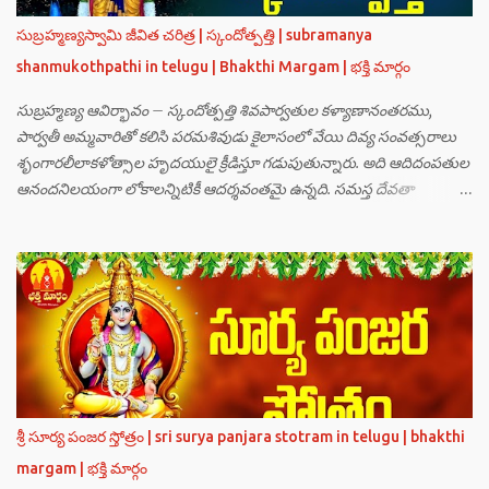
సుబ్రహ్మణ్యస్వామి జీవిత చరిత్ర | స్కందోత్పత్తి | subramanya
shanmukothpathi in telugu | Bhakthi Margam | భక్తి మార్గం
సుబ్రహ్మణ్య ఆవిర్భావం – స్కందోత్పత్తి శివపార్వతుల కళ్యాణానంతరము,
పార్వతీ అమ్మవారితో కలిసి పరమశివుడు కైలాసంలో వేయి దివ్య సంవత్సరాలు
శృంగారలీలాకళోత్సాల హృదయులై క్రీడిస్తూ గడుపుతున్నారు. అది ఆదిదంపతుల
ఆనందనిలయంగా లోకాలన్నిటికీ ఆదర్శవంతమై ఉన్నది. సమస్త దేవతా
గణములు,సాధు పుంగవులు తారకాసురుడు పెడుతున్న బాధలు భరింపలేకుండా
ఉన్నారు. తారకాసురుడు బ్రహ్మగారి నుండి పొందిన వరమేమనగా… పరమశివుని
వీర్యానికి జన్మించిన వాడి చేతిలోనే తాను సంహరించబడాలి అని. శివుడు అంటే
కామాన్ని గెలిచిన వాడు, ఆయన ఎప్పుడు తనలోతానే రమిస్తూ ఆత్మస్థితిలో
ఉంటాడు కదా, ఆయనకి పుత్రుడు ఎలా కలుగుతాడులే అనుకుని తారకాసురుడు
దేవతలందరినీ బాధపెడుతున్నాడు. శివవీర్యానికి జన్మించే ఆ బాలుడు ఏ విధంగా
ఆవిర్భావిస్తాడో తెలియక దేవతలందరూ కలిసి సత్యలోకానికి వెళ్ళి, అక్కడ
వాణీనాథుడైన చతుర్ముఖ బ్రహ్మ గారిని దర్శించి, అక్కడి నుంచి బ్రహ్మగారితో సహా
శ్రీమన్నారాయణుని దర్శించి తారకాసురుడు పెడుతున్న బాధలన్నీ వివరించారు.
శ్రీ సూర్య పంజర స్తోత్రం | sri surya panjara stotram in telugu | bhakthi
అప్పుడు స్థితికారుడైన శ్రీమహావిష్ణువు ఇలా అన్నారు…”బ్రహ్మాదిదేవతలారా! మీ
margam | భక్తి మార్గం
కష్టాలు త్వరలో తీరుతాయి. మీరు కొంతకాలం క్షమాగుణంతో ఓపిక పట...