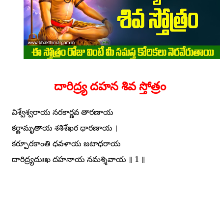
దారిద్ర్య దహన శివ స్తోత్రం
విశ్వేశ్వరాయ నరకార్ణవ తారణాయ
కర్ణామృతాయ శశిశేఖర ధారణాయ ।
కర్పూరకాంతి ధవళాయ జటాధరాయ
దారిద్ర్యదుఃఖ దహనాయ నమశ్శివాయ ॥ 1 ॥