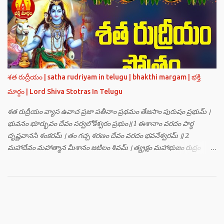
హంసః ॥ 3 ॥ ఓం సత్యతేజోజ్జ్వలజ్వాలామాలినే మణికుంభాయ హుం ఫట్ స్వాహా
। ఓం స్థితిరూపకకారణాయ పూర్వాదిగ్భాగే మాం రక్షతు ॥ 4 ॥ ఓం
బ్రహ్మతేజోజ్జ్వలజ్వాలామాలినే మణికుంభాయ హుం ఫట్ స్వాహా । ఓం
తారకబ్రహ్మరూపాయ పరయంత్ర-పరతంత్ర-పరమంత్ర-సర్వోపద్రవనాశనార్థం
దక్షిణదిగ్భాగే మాం రక్షతు ॥ 5 ॥ ఓం విష్ణుతేజోజ్జ్వలజ్వాలామాలినే
మణికుంభాయ హుం ఫట్ స్వాహా । ఓం ప్రచండమార్తాండ ఉగ్రతేజోరూపిణే
శత రుద్రీయం | satha rudriyam in telugu | bhakthi margam | భక్తి
ముకురవర్ణాయ తేజోవర్ణాయ మమ సర్వరాజస్త్రీపురుష-వశీకరణార్థం
మార్గం | Lord Shiva Stotras In Telugu
పశ్చిమదిగ్భాగే మాం రక్షతు ॥ 6 ॥ ఓం రుద్రతేజోజ్జ్వలజ్వాలామాలినే
మణికుంభాయ హుం ఫట్ స్వాహా । ఓం భవాయ రుద్రరూపిణే ఉత్తరదిగ్భాగే సర్వ...
శత రుద్రీయం వ్యాస ఉవాచ ప్రజా పతీనాం ప్రథమం తేజసాం పురుషం ప్రభుమ్ ।
భువనం భూర్భువం దేవం సర్వలోకేశ్వరం ప్రభుం॥ 1 ఈశానాం వరదం పార్థ
దృష్ణవానసి శంకరమ్ । తం గచ్చ శరణం దేవం వరదం భవనేశ్వరమ్ ॥ 2
మహాదేవం మహాత్మాన మీశానం జటిలం శివమ్ । త్య్రక్షం మహాభుజం రుద్రం
శిఖినం చీరవాసనమ్ ॥ 3 మహాదేవం హరం స్థాణుం వరదం భవనేశ్వరమ్ ।
జగత్ర్పాధానమధికం జగత్ప్రీతమధీశ్వరమ్ ॥ 4 జగద్యోనిం జగద్ద్వీపం జయనం
జగతో గతిమ్ । విశ్వాత్మానం విశ్వసృజం విశ్వమూర్తిం యశస్వినమ్ ॥ 5 విశ్వేశ్వరం
విశ్వవరం కర్మాణామీశ్వరం ప్రభుమ్ । శంభుం స్వయంభుం భూతేశం
భూతభవ్యభవోద్భవమ్ ॥ 6 యోగం యోగేశ్వరం శర్వం సర్వలోకేశ్వరేశ్వరమ్ ।
సర్వశ్రేష్టం జగచ్ఛ్రేష్టం వరిష్టం పరమేష్ఠినమ్ ॥ 7 లోకత్రయ విధాతారమేకం