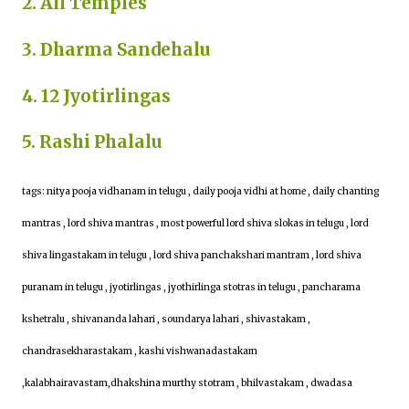
2. All Temples
3. Dharma Sandehalu
4. 12 Jyotirlingas
5. Rashi Phalalu
tags: nitya pooja vidhanam in telugu , daily pooja vidhi at home , daily chanting
mantras , lord shiva mantras , most powerful lord shiva slokas in telugu , lord
shiva lingastakam in telugu , lord shiva panchakshari mantram , lord shiva
puranam in telugu , jyotirlingas , jyothirlinga stotras in telugu , pancharama
kshetralu , shivananda lahari , soundarya lahari , shivastakam ,
chandrasekharastakam , kashi vishwanadastakam
,kalabhairavastam,dhakshina murthy stotram , bhilvastakam , dwadasa