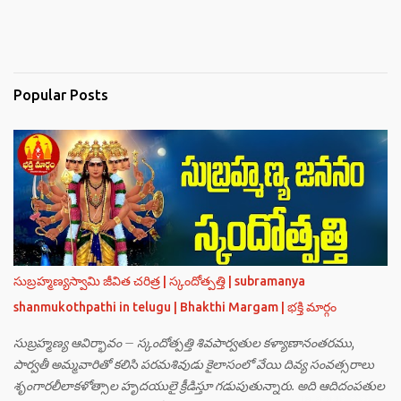
Popular Posts
సుబ్రహ్మణ్యస్వామి జీవిత చరిత్ర | స్కందోత్పత్తి | subramanya
shanmukothpathi in telugu | Bhakthi Margam | భక్తి మార్గం
సుబ్రహ్మణ్య ఆవిర్భావం – స్కందోత్పత్తి శివపార్వతుల కళ్యాణానంతరము,
పార్వతీ అమ్మవారితో కలిసి పరమశివుడు కైలాసంలో వేయి దివ్య సంవత్సరాలు
శృంగారలీలాకళోత్సాల హృదయులై క్రీడిస్తూ గడుపుతున్నారు. అది ఆదిదంపతుల