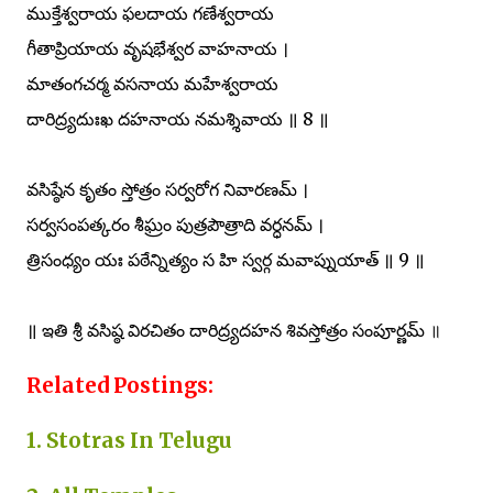
ముక్తేశ్వరాయ ఫలదాయ గణేశ్వరాయ
గీతాప్రియాయ వృషభేశ్వర వాహనాయ ।
మాతంగచర్మ వసనాయ మహేశ్వరాయ
దారిద్ర్యదుఃఖ దహనాయ నమశ్శివాయ ॥ 8 ॥
వసిష్ఠేన కృతం స్తోత్రం సర్వరోగ నివారణమ్ ।
సర్వసంపత్కరం శీఘ్రం పుత్రపౌత్రాది వర్ధనమ్ ।
త్రిసంధ్యం యః పఠేన్నిత్యం స హి స్వర్గ మవాప్నుయాత్ ॥ 9 ॥
॥ ఇతి శ్రీ వసిష్ఠ విరచితం దారిద్ర్యదహన శివస్తోత్రం సంపూర్ణమ్
॥
Related Postings:
1. Stotras In Telugu