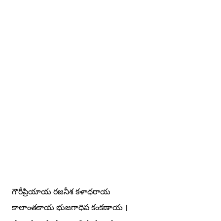
గౌరీప్రియాయ రజనీశ కళాధరాయ
కాలాంతకాయ భుజగాధిప కంకణాయ ।