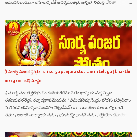
ఆనందనిలయంగా లోకాలన్నిటికీ ఆదర్శవంతమై ఉన్నది. సమస్త దేవతా
గణములు,సాధు పుంగవులు తారకాసురుడు పెడుతున్న బాధలు భరింపలేకుండా
ఉన్నారు. తారకాసురుడు బ్రహ్మగారి నుండి పొందిన వరమేమనగా… పరమశివుని
వీర్యానికి జన్మించిన వాడి చేతిలోనే తాను సంహరించబడాలి అని. శివుడు అంటే
కామాన్ని గెలిచిన వాడు, ఆయన ఎప్పుడు తనలోతానే రమిస్తూ ఆత్మస్థితిలో
ఉంటాడు కదా, ఆయనకి పుత్రుడు ఎలా కలుగుతాడులే అనుకుని తారకాసురుడు
దేవతలందరినీ బాధపెడుతున్నాడు. శివవీర్యానికి జన్మించే ఆ బాలుడు ఏ విధంగా
ఆవిర్భావిస్తాడో తెలియక దేవతలందరూ కలిసి సత్యలోకానికి వెళ్ళి, అక్కడ
వాణీనాథుడైన చతుర్ముఖ బ్రహ్మ గారిని దర్శించి, అక్కడి నుంచి బ్రహ్మగారితో సహా
శ్రీమన్నారాయణుని దర్శించి తారకాసురుడు పెడుతున్న బాధలన్నీ వివరించారు.
శ్రీ సూర్య పంజర స్తోత్రం | sri surya panjara stotram in telugu | bhakthi
అప్పుడు స్థితికారుడైన శ్రీమహావిష్ణువు ఇలా అన్నారు…”బ్రహ్మాదిదేవతలారా! మీ
margam | భక్తి మార్గం
కష్టాలు త్వరలో తీరుతాయి. మీరు కొంతకాలం క్షమాగుణంతో ఓపిక పట...
శ్రీ సూర్య పంజర స్తోత్రం ఓం ఉదయగిరిముపేతం భాస్కరం పద్మహస్తం
సకలభువననేత్రం రత్నరజ్జూపమేయమ్ । తిమిరకరిమృగేంద్రం బోధకం పద్మినీనాం
సురవరమభివంద్యం సుందరం విశ్వదీపమ్ ॥ 1 ॥ ఓం శిఖాయాం భాస్కరాయ
నమః । లలాటే సూర్యాయ నమః । భ్రూమధ్యే భానవే నమః । కర్ణయోః దివాకరాయ
నమః । నాసికాయాం భానవే నమః । నేత్రయోః సవిత్రే నమః । ముఖే భాస్కరాయ
నమః । ఓష్ఠయోః పర్జన్యాయ నమః । పాదయోః ప్రభాకరాయ నమః ॥ 2 ॥ ఓం హ్రాం
హ్రీం హ్రూం హ్రైం హ్రౌం హ్రః । ఓం హంసాం హంసీం హంసూం హంసైం హంసౌం