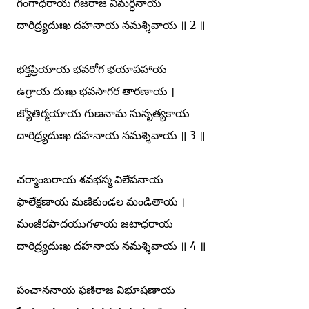
గంగాధరాయ గజరాజ విమర్ధనాయ
దారిద్ర్యదుఃఖ దహనాయ నమశ్శివాయ ॥ 2 ॥
భక్తప్రియాయ భవరోగ భయాపహాయ
ఉగ్రాయ దుఃఖ భవసాగర తారణాయ ।
జ్యోతిర్మయాయ గుణనామ సునృత్యకాయ
దారిద్ర్యదుఃఖ దహనాయ నమశ్శివాయ ॥ 3 ॥
చర్మాంబరాయ శవభస్మ విలేపనాయ
ఫాలేక్షణాయ మణికుండల మండితాయ ।
మంజీరపాదయుగళాయ జటాధరాయ
దారిద్ర్యదుఃఖ దహనాయ నమశ్శివాయ ॥ 4 ॥
పంచాననాయ ఫణిరాజ విభూషణాయ