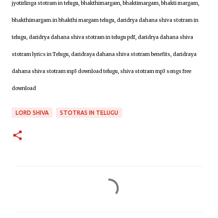
jyotirlinga stotram in telugu, bhakthimargam, bhaktimargam, bhakti margam,
bhakthimargam.in bhakthi margam telugu,
daridrya dahana shiva stotram in
telugu, daridrya dahana shiva stotram in telugu pdf, daridrya dahana shiva
stotram lyrics in Telugu, daridraya dahana shiva stotram benefits, daridraya
dahana shiva stotram mp3 download telugu, shiva stotram mp3 songs free
download
LORD SHIVA
STOTRAS IN TELUGU
C
o
m