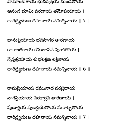
హేమాంకుశాయ భువనత్రయ మండితాయ
ఆనంద భూమి వరదాయ తమోపయాయ ।
దారిద్ర్యదుఃఖ దహనాయ నమశ్శివాయ ॥ 5 ॥
భానుప్రియాయ భవసాగర తారణాయ
కాలాంతకాయ కమలాసన పూజితాయ ।
నేత్రత్రయాయ శుభలక్షణ లక్షితాయ
దారిద్ర్యదుఃఖ దహనాయ నమశ్శివాయ ॥ 6 ॥
రామప్రియాయ రఘునాథ వరప్రదాయ
నాగప్రియాయ నరకార్ణవ తారణాయ ।
పుణ్యాయ పుణ్యభరితాయ సురార్చితాయ
దారిద్ర్యదుఃఖ దహనాయ నమశ్శివాయ ॥ 7 ॥