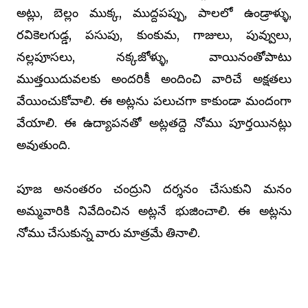
అట్లు, బెల్లం ముక్క, ముద్దపప్పు, పాలలో ఉండ్రాళ్ళు,
రవికెలగుడ్డ, పసుపు, కుంకుమ, గాజులు, పువ్వులు,
నల్లపూసలు, నక్కజోళ్ళు, వాయినంతోపాటు
ముత్తయిదువలకు అందరికీ అందించి వారిచే అక్షతలు
వేయించుకోవాలి. ఈ అట్లను పలుచగా కాకుండా మందంగా
వేయాలి. ఈ ఉద్యాపనతో అట్లతద్దె నోము పూర్తయినట్లు
అవుతుంది.
పూజ అనంతరం చంద్రుని దర్శనం చేసుకుని మనం
అమ్మవారికి నివేదించిన అట్లనే భుజించాలి. ఈ అట్లను
నోము చేసుకున్న వారు మాత్రమే తినాలి.