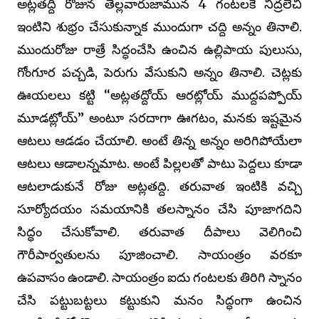
అట్లతద్ది రోజున తెల్లవారుజామున 4 గంటలకే నిద్రలేచి
ఇంటిని శుభ్రం చేసుకున్నాక ముందుగా చద్ది అన్నం తినాలి.
ముందురోజు రాత్రే సిద్ధంచేసి ఉంచిన ఉల్లిపాయ పులుసు,
గోంగూర పచ్చడి, పెరుగు వేసుకుని అన్నం తినాలి. చెట్లకు
ఊయలలు కట్టి ‘‘అట్లతద్దోయ్ ఆరట్లోయ్ ముద్దపప్పోయ్
మూడట్లోయ్’’ అంటూ సరదాగా ఊగటం, మనకు ఇష్టమైన
ఆటలు ఆడడం చేయాలి. అంటే తిన్న అన్నం అరిగిపోయేలా
ఆటలు ఆడాలన్నమాట. అంటే పిల్లలతో పాటు పెద్దలు కూడా
ఆటలాడుకునే రోజు అట్లతద్ది. తరువాత ఇంటికి వచ్చి
సూర్యోదయం సమయానికి తలస్నానం చేసి పూజాగదిని
సిద్ధం చేసుకోవాలి. తరువాత దీపాలు వెలిగించి
గౌరీపార్వతులను పూజించాలి. సాయంత్రం వరకూ
ఉపవాసం ఉండాలి. సాయంత్రం ఐదు గంటలకు తిరిగి స్నానం
చేసి పట్టుబట్టలు కట్టుకుని మనం సిద్ధంగా ఉంచిన