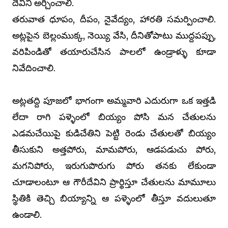
దేవిని అర్చించాలి.
తరువాత ధూపం, దీపం, నైవేద్యం, హారతి సమర్పించాలి.
అట్లపైన బెల్లంముక్క, నెయ్యి వేసి, దీనితోపాటు ముద్దపప్పు,
వరిపిండితో తయారుచేసిన పాలలో ఉండ్రాళ్ళు కూడా
నివేదించాలి.
అట్లతద్ది పూజలో భాగంగా అమ్మవారి ఎదురుగా ఒక ఇత్తడి
లేదా రాగి పళ్ళెంలో బియ్యం పోసి మన చేతులను
ఎడమచేయిపై కుడిచేతిని పెట్టి రెండు చేతులతో బియ్యం
తీసుకుని అత్తపోరు, మామపోరు, ఆడపడుచు పోరు,
మగనిపోరు, ఇరుగుపొరుగు పోరు తనకు లేకుండా
చూడాలంటూ ఆ గౌరీదేవిని ప్రార్థిస్తూ చేతులను మామూలు
స్థితికి తెచ్చి బియ్యాన్ని ఆ పళ్ళెంలో తీస్తూ వదులుతూ
ఉండాలి.