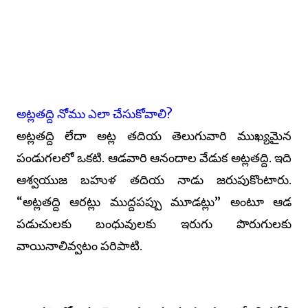
అట్లతద్ది నోము ఎలా చేసుకోవాలి?
అట్లతద్ది లేదా అట్ల తదియ తెలుగువారి ముఖ్యమైన
పండుగలలో ఒకటి. ఆడవారి ఆనందాల వేడుక అట్లతద్ది. ఇది
ఆశ్వయుజ బహుళ తదియ నాడు జరుపుకొంటారు.
“అట్లతద్ది ఆరట్లు ముద్దపప్పు మూడట్లు” అంటూ ఆడ
పడుచులకు బంధువులకు ఇరుగు పొరుగులకు
వాయినాలివ్వటం పరిపాటి.