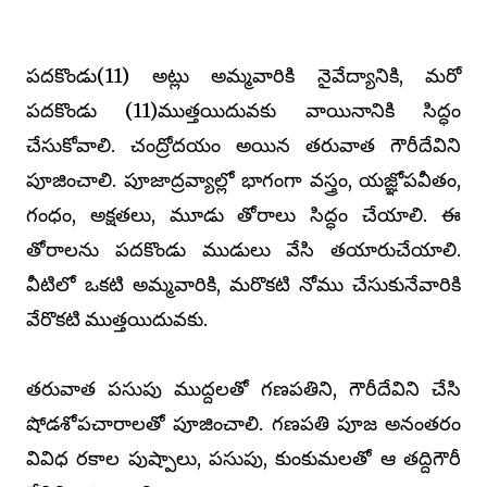
పదకొండు(11) అట్లు అమ్మవారికి నైవేద్యానికి, మరో
పదకొండు (11)ముత్తయిదువకు వాయినానికి సిద్ధం
చేసుకోవాలి. చంద్రోదయం అయిన తరువాత గౌరీదేవిని
పూజించాలి. పూజాద్రవ్యాల్లో భాగంగా వస్త్రం, యజ్ఞోపవీతం,
గంధం, అక్షతలు, మూడు తోరాలు సిద్ధం చేయాలి. ఈ
తోరాలను పదకొండు ముడులు వేసి తయారుచేయాలి.
వీటిలో ఒకటి అమ్మవారికి, మరొకటి నోము చేసుకునేవారికి
వేరొకటి ముత్తయిదువకు.
తరువాత పసుపు ముద్దలతో గణపతిని, గౌరీదేవిని చేసి
షోడశోపచారాలతో పూజించాలి. గణపతి పూజ అనంతరం
వివిధ రకాల పుష్పాలు, పసుపు, కుంకుమలతో ఆ తద్దిగౌరీ