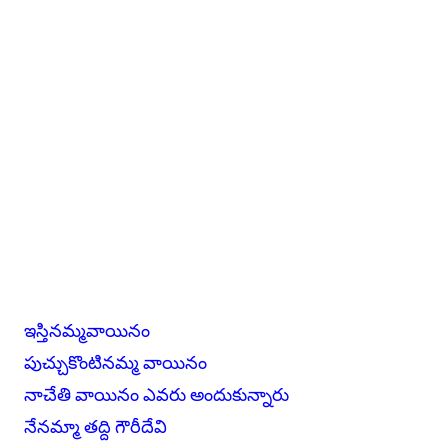
ఇస్తినమ్మవాయినం
పుచ్చుకొంటినమ్మ వాయినం
నాచేతి వాయినం ఎవరు అందుకున్నారు
నేనమ్మా తద్ది గౌరీదేవి