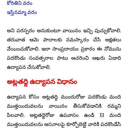
కోరితిని వరం
ఇస్తినమ్మా వరం
అని పరస్పరం అనుకుంటూ వాయినం ఇచ్చి పుచ్చుకోవాలి.
తరువాత ఆమె పాదాలకు నమస్కారం చేసి అక్షతలు
వేయించుకోవాలి. ఇలా సాంప్రదాయం ప్రకారం ఈ నోమును
పదకొండు సంవత్సరాల పాటు ఆచరించి ఆఖరు ఏడాది
ఉద్యాపన చేసుకోవాలి.
అట్లతద్ది ఉద్యాపన విధానం
ఉద్యాపన కోసం అట్లతద్ది ముందురోజు పదకొండు మంది
ముత్తయిదువలను వాయినం తీసుకోవడానికి రమ్మని
పిలవాలి. అట్లతద్దెరోజు ఉపవాసం ఉండి 11 మంది
ముత్తయిదువలను ఆసనాలపై కూర్చోబెట్టి వారికి పదకొండేసి