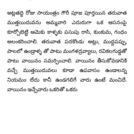
అట్లతద్ది రోజు సాయంత్రం గౌరీ పూజ పూర్తయిన తరువాత
ముత్తయిదువను అమ్మవారి ఎదురుగా ఒక ఆసనంపై
కూర్చోబెట్టి ఆమెకు కాళ్ళకు పసుపు రాసి, కుంకుమ, గంధం
అలంకరించాలి. తరువాత పదకొండు అట్లు, ముద్దపప్పు,
పాలలో ఉండ్రాళ్ళ తో పాటు మంగళద్రవ్యాలు, రవికలగుడ్డతో
పాటు వాయినం సమర్పించాలి. వాయినం తీసుకోవడానికి
వచ్చే ముత్తయిదువలు కూడా ఉపవాసం ఉండాలన్న
నియమం లేదు కానీ ఉండగలిగే వారు ఉంటే మంచిదే.
వాయినం ఇచ్చేవారు ఒకరితో ఒకరు