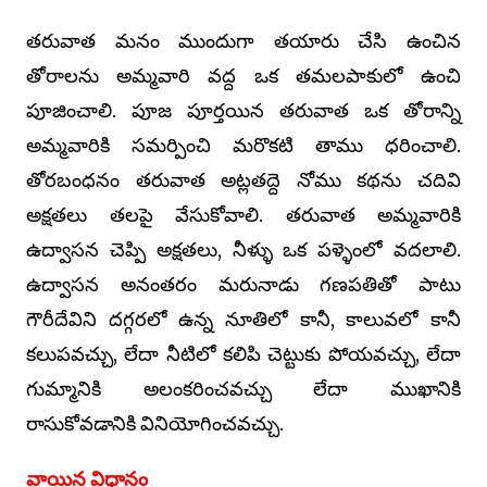
తరువాత మనం ముందుగా తయారు చేసి ఉంచిన
తోరాలను అమ్మవారి వద్ద ఒక తమలపాకులో ఉంచి
పూజించాలి. పూజ పూర్తయిన తరువాత ఒక తోరాన్ని
అమ్మవారికి సమర్పించి మరొకటి తాము ధరించాలి.
తోరబంధనం తరువాత అట్లతద్దె నోము కథను చదివి
అక్షతలు తలపై వేసుకోవాలి. తరువాత అమ్మవారికి
ఉద్వాసన చెప్పి అక్షతలు, నీళ్ళు ఒక పళ్ళెంలో వదలాలి.
ఉద్వాసన అనంతరం మరునాడు గణపతితో పాటు
గౌరీదేవిని దగ్గరలో ఉన్న నూతిలో కానీ, కాలువలో కానీ
కలుపవచ్చు, లేదా నీటిలో కలిపి చెట్టుకు పోయవచ్చు, లేదా
గుమ్మానికి అలంకరించవచ్చు లేదా ముఖానికి
రాసుకోవడానికి వినియోగించవచ్చు.
వాయిన విధానం