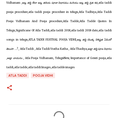
Vidhanam ,అట్ల తద్ది లేదా అట్ల తదియ పూజా విధానము మరియు అట్ల తద్ది వ్రత కధ,atla taddi
pooja procedure,atla taddi pooja procedure in telugu,Atla Tadhiya,Atla Taddi
Pooja Vidhanam And Pooja procedure,Atla Tadde,Atla Tadde Quotes In
Telugu,Significane Of Atla Taddi,atla taddi 2018,atla taddi 2018 date,atla taddi
songs in telugu,ATLA TADDI FESTIVAL POOJA VIDHI,అట్ల తద్ది యొక్క విశిష్టత ఏమిటో
తెలుసా ...? , Atla Taddi , Atla Taddi Vratha Katha , Atla Thadiya,అట్లా తద్ది పూజ విధానం
,అట్లా వాయనం , Atla Pooja Vidhanam, TeluguNew, Importance of Gowri pooja,atla
taddi,atla tadde,atla taddi Images,atla tadde images
ATLA TADDI
POOJA VIDHI
C