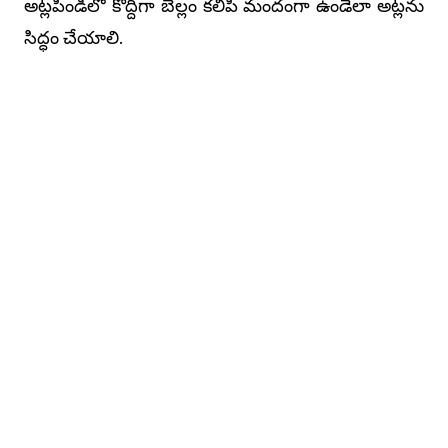
అట్లపిండిలో కొద్దిగా బెల్లం కలిపి మందంగా ఉండేలా అట్లను
సిద్ధం చేయాలి.