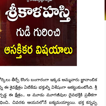
కోర్కెలు తీర్చే కొంగు బంగారంగా ఇక్కడ అమ్మవారు జ్ఞానాంబిక
వక్షేత్రం ఏటికేడు భక్తుల్ని విశేషంగా ఆకట్టుకుంటోంది. శ్రీ
డ్డ ఈ క్షేత్రం... ఆ మూడు మూగజీవుల దైవభక్తికి ప్రతీకగా
ధించి.. చివరకు ఆయనలోనే ఐక్యమయ్యాయి. భక్త కన్నప్ప