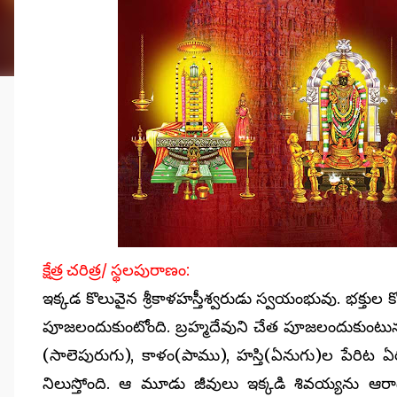
క్షేత్ర చరిత్ర/ స్థలపురాణం:
ఇక్కడ కొలువైన శ్రీకాళహస్తీశ్వరుడు స్వయంభువు. భక్తుల 
పూజలందుకుంటోంది. బ్రహ్మదేవుని చేత పూజలందుకుంటున్న ఈ శై
(సాలెపురుగు), కాళం(పాము), హస్తి(ఏనుగు)ల పేరిట ఏర్ప
నిలుస్తోంది. ఆ మూడు జీవులు ఇక్కడి శివయ్యను ఆరా