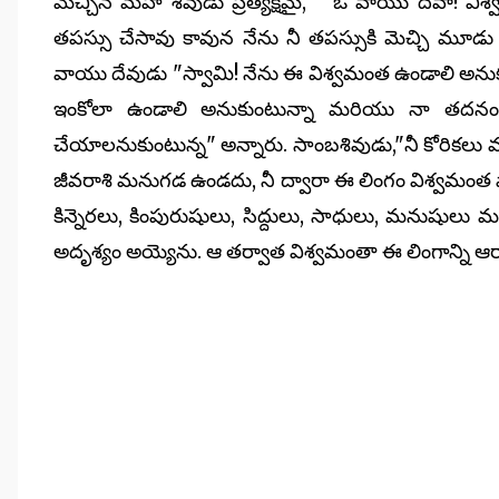
మెచ్చిన మహా శివుడు ప్రత్యక్షమై, " ఓ వాయు దేవా! వ
తపస్సు చేసావు కావున నేను నీ తపస్సుకి మెచ్చి మూడు వ
వాయు దేవుడు "స్వామి! నేను ఈ విశ్వమంత ఉండాలి అనుకు
ఇంకోలా ఉండాలి అనుకుంటున్నా మరియు నా తదనంతర
చేయాలనుకుంటున్న" అన్నారు. సాంబశివుడు,"నీ కోరికలు 
జీవరాశి మనుగడ ఉండదు, నీ ద్వారా ఈ లింగం విశ్వమంత వ
కిన్నెరలు, కింపురుషులు, సిద్దులు, సాధులు, మనుషులు మ
అదృశ్యం అయ్యెను. ఆ తర్వాత విశ్వమంతా ఈ లింగాన్ని ఆరాధ