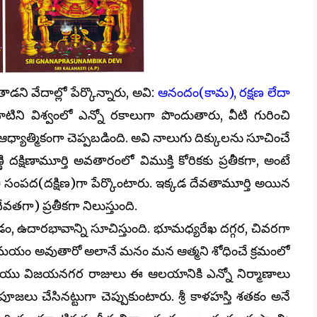
 వేదాల్లో పేర్కొన్నారు, అవి:
ఆనందం(కామ), రక్షణ లేదా
టిని విశ్వంలో ఎన్నో రకాలుగా పొందుతారు, వీటి గురించి
 ఆధ్యాత్మికంగా చెప్పబడింది. అవి నాలుగు దిక్కులను సూచించే
ి దక్షిణామూర్తి అవతారంలో విముక్తి కోరికకు ప్రతీకగా, అంటే
ి సంపద(దక్షిణ)గా పేర్కొంటారు. ఇక్కడ దేవతామూర్తి అయిన
ేవతగా) ప్రతీకగా నిలుస్తుంది.
ఉండడం, ఉదారభావాన్ని సూచిస్తుంది. భూమధ్యరేఖ దగ్గర, చివరగా
తమయం అవుతారో అలానే మనం మన ఆత్మని శోధించే క్రమంలో
రియు విజయనగర రాజులు ఈ ఆలయానికి ఎన్నో నిర్మాణాలు
జలు చేసినట్టుగా చెప్పుకుంటారు. శ్రీ కాళహస్తి శతకం అనే