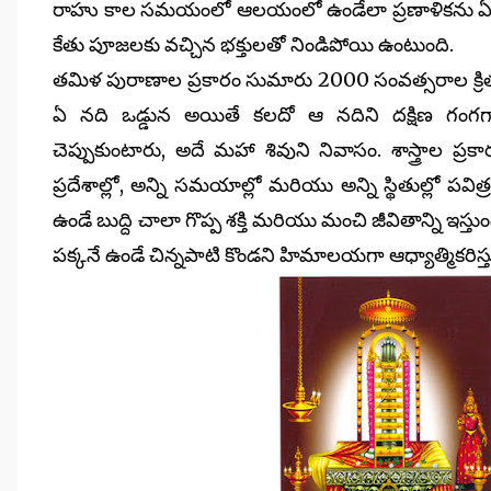
రాహు కాల సమయంలో ఆలయంలో ఉండేలా ప్రణాళికను ఏర్పాట
కేతు పూజలకు వచ్చిన భక్తులతో నిండిపోయి ఉంటుంది.
తమిళ పురాణాల ప్రకారం సుమారు 2000 సంవత్సరాల క్రితం నుం
ఏ నది ఒడ్డున అయితే కలదో ఆ నదిని దక్షిణ గంగగా పే
చెప్పుకుంటారు, అదే మహా శివుని నివాసం. శాస్త్రాల ప్
ప్రదేశాల్లో, అన్ని సమయాల్లో మరియు అన్ని స్థితుల్లో పవి
ఉండే బుద్ది చాలా గొప్ప శక్తి మరియు మంచి జీవితాన్ని ఇస్త
పక్కనే ఉండే చిన్నపాటి కొండని హిమాలయగా ఆధ్యాత్మికరిస్త