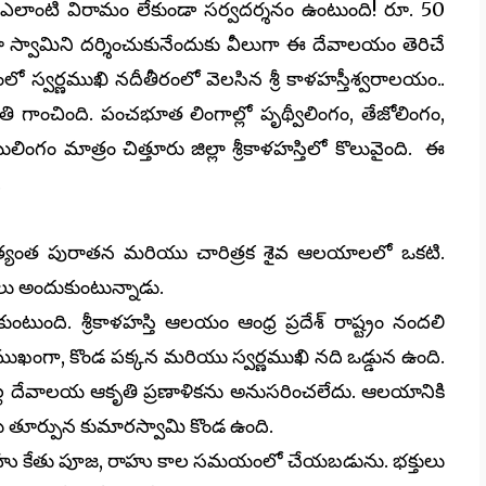
్చు. ఎలాంటి విరామం లేకుండా సర్వదర్శనం ఉంటుంది! రూ. 50
ల్లోనూ స్వామిని దర్శించుకునేందుకు వీలుగా ఈ దేవాలయం తెరిచే
ంలో స్వర్ణముఖి నదీతీరంలో వెలసిన శ్రీ కాళహస్తీశ్వరాలయం..
తి గాంచింది. పంచభూత లింగాల్లో పృథ్వీలింగం, తేజోలింగం,
ం మాత్రం చిత్తూరు జిల్లా శ్రీకాళహస్తిలో కొలువైంది. ఈ
.
 అత్యంత పురాతన మరియు చారిత్రక శైవ ఆలయాలలో ఒకటి.
లు అందుకుంటున్నాడు.
టుంది. శ్రీకాళహస్తి ఆలయం ఆంధ్ర ప్రదేశ్ రాష్ట్రం నందలి
ిమ ముఖంగా, కొండ పక్కన మరియు స్వర్ణముఖి నది ఒడ్డున ఉంది.
వల్ల దేవాలయ ఆకృతి ప్రణాళికను అనుసరించలేదు. ఆలయానికి
ియు తూర్పున కుమారస్వామి కొండ ఉంది.
ంది. రాహు కేతు పూజ, రాహు కాల సమయంలో చేయబడును. భక్తులు