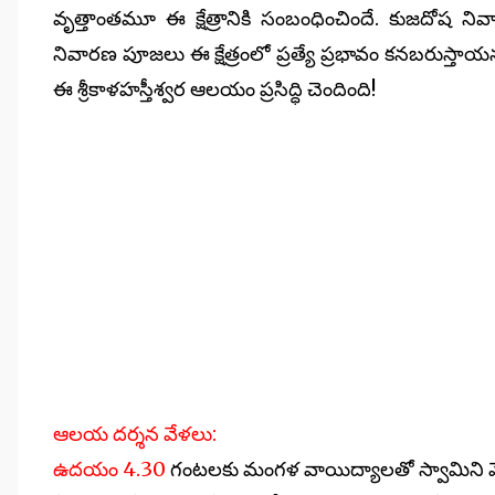
వృత్తాంతమూ ఈ క్షేత్రానికి సంబంధించిందే. కుజదోష
నివారణ పూజలు ఈ క్షేత్రంలో ప్రత్యే ప్రభావం కనబరుస్తాయన
ఈ శ్రీకాళహస్తీశ్వర ఆలయం ప్రసిద్ధి చెందింది!
ఆలయ దర్శన వేళలు:
ఉదయం 4.30
గంటలకు మంగళ వాయిద్యాలతో స్వామిని మ