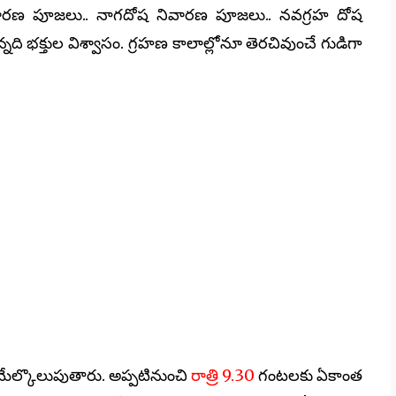
 నివారణ పూజలు.. నాగదోష నివారణ పూజలు.. నవగ్రహ దోష
్నది భక్తుల విశ్వాసం. గ్రహణ కాలాల్లోనూ తెరచివుంచే గుడిగా
ేల్కొలుపుతారు. అప్పటినుంచి
రాత్రి 9.30
గంటలకు ఏకాంత