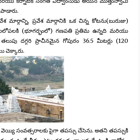
రియు కర్నాటిక సంగీత విద్వాంసుడు అయిన ముత్తుస్వామి
ి పాడారు.
మార్గాన్ని, ప్రవేశ మార్గానికి ఒక చిన్న కోటను(బురుజు)
భూమిలోపలకి (భూగర్భంలో) గణపతి ప్రతిమ ఉన్నది మరియు
తలుపు దగ్గరి ప్రాచీనమైన గోపురం 36.5 మీటర్లు (120
 చెక్కారు.
ెయ్యి సంవత్సరాలకు పైగా తపస్సు చేసెను. అతని తపస్సుకి