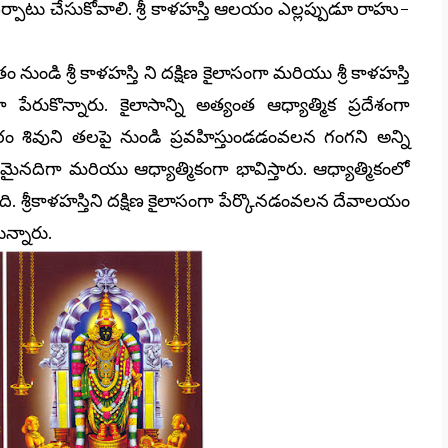
ు చేసుకోవాలి. శ్రీ కాళహస్తి ఆలయం ఎల్లప్పుడూ రాహు-
డి శ్రీ కాళహస్తి ని దక్షిణ కైలాసంగా మరియు శ్రీ కాళహస్తి
రుకొన్నారు. కైలాసాన్ని అత్యంత ఆధ్యాత్మిక ప్రదేశంగా
రకారం శివుని తలపై నుండి ప్రవహిస్తుండడంవలన గంగని అన్ని
త్రమైనదిగా మరియు ఆధ్యాత్మికంగా భావిస్తారు. ఆధ్యాత్మికంలో
ుంది. శ్రీకాళహస్తిని దక్షిణ కైలాసంగా పేర్కొనడంవలన దేవాలయం
ున్నారు.