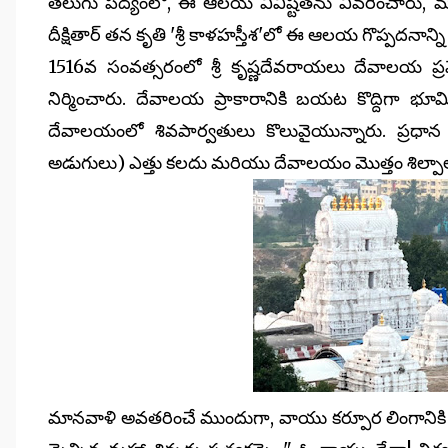
తెలుగు పద్యంలో, ఈ ఆలయ వివిష్టతను వివరించారు, మ
దీక్షితార్ తన కృతి 'శ్రీ కాళహస్తీశ'లో ఈ ఆలయ గొప్పదనాన్న
1516వ సంవత్సరంలో శ్రీ కృష్ణదేవరాయలు దేవాలయ ప్రవేశ 
నిర్మించారు. దేవాలయ ప్రాకారానికి బయట కొద్దిగా 
దేవాలయంలో శివపార్వతులు కొలువైయున్నారు. ప్రధాన 
అడుగులు) ఎత్తు కలదు మరియు దేవాలయం మొత్తం శిల్పాలు
మానవాళి అవతరించే ముందుగా, వాయు కర్పూర లింగానికి వ