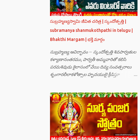
సుబ్రహ్మణ్యస్వామి జీవిత చరిత్ర | స్కందోత్పత్తి |
subramanya shanmukothpathi in telugu |
Bhakthi Margam | భక్తి మార్గం
సుబ్రహ్మణ్య ఆవిర్భావం – స్కందోత్పత్తి శివపార్వతుల
కళ్యాణానంతరము, పార్వతీ అమ్మవారితో కలిసి
పరమశివుడు కైలాసంలో వేయి దివ్య సంవత్సరాలు
శృంగారలీలాకళోత్సాల హృదయులై క్రీడిస్తూ
గడుపుతున్నారు. అది ఆదిదంపతుల
ఆనందనిలయంగా లోకాలన్నిటికీ ఆదర్శవంతమై
ఉన్నది. సమస్త దేవతా గణములు,సాధు పుంగవులు
తారకాసురుడు పెడుతున్న బాధలు భరింపలేకుండా
ఉన్నారు. తారకాసురుడు బ్రహ్మగారి నుండి పొందిన
వరమేమనగా… పరమశివుని వీర్యానికి జన్మించిన వాడి
చేతిలోనే తాను సంహరించబడాలి అని. శివుడు అంటే
కామాన్ని గెలిచిన వాడు, ఆయన ఎప్పుడు తనలోతానే