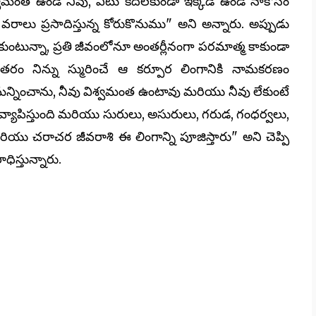
ిశ్వమంత ఉండే నీవు, ఎటు కదలకుండా ఇక్కడే ఉండి నాకోసం
రాలు ప్రసాదిస్తున్న కోరుకొనుము" అని అన్నారు. అప్పుడు
ంటున్నా, ప్రతి జీవంలోనూ అంతర్లీనంగా పరమాత్మ కాకుండా
ం నిన్ను స్మురించే ఆ కర్పూర లింగానికి నామకరణం
మన్నించాను, నీవు విశ్వమంత ఉంటావు మరియు నీవు లేకుంటే
్యాపిస్తుంది మరియు సురులు, అసురులు, గరుడ, గంధర్వలు,
రియు చరాచర జీవరాశి ఈ లింగాన్ని పూజిస్తారు" అని చెప్పి
ిస్తున్నారు.