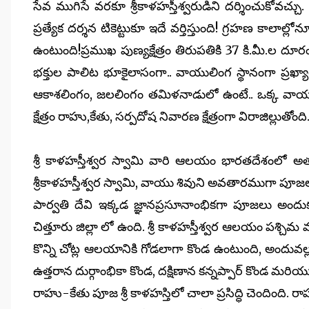
సేవ ముగిసే వరకూ శ్రీకాళహస్తీశ్వరుడిని దర్శించుకోవచ
ప్రత్యేక దర్శన టికెట్టుకూ ఇదే వర్తిస్తుంది! గ్రహణ కాలా
ఉంటుంది!ప్రముఖ పుణ్యక్షేత్రం తిరుపతికి 37 కి.మీ.ల దూర
భక్తుల పాలిట భూకైలాసంగా.. వాయులింగ స్థానంగా ప్రఖ్యా
ఆకాశలింగం, జలలింగం తమిళనాడులో ఉంటే.. ఒక్క వాయులింగ
క్షేత్రం రాహు,కేతు, సర్పదోష నివారణ క్షేత్రంగా విరాజిల్లుతోంది
శ్రీ కాళహస్తీశ్వర స్వామి వారి ఆలయం భారతదేశంలో
శ్రీకాళహస్తీశ్వర స్వామి, వాయు శివుని అవతారముగా పూజ
పార్వతి దేవి ఇక్కడ జ్ఞానప్రసూనాంభికగా పూజలు అందుకుం
చిత్తూరు జిల్లా లో ఉంది. శ్రీ కాళహస్తీశ్వర ఆలయం పశ్చ
కొన్ని చోట్ల ఆలయానికి గోడలాగా కొండ ఉంటుంది, అందు
ఉత్తరాన దుర్గాంభికా కొండ, దక్షిణాన కన్నప్పార్ కొండ మర
రాహు-కేతు పూజ శ్రీ కాళహస్తిలో చాలా ప్రసిద్ధి చెంది