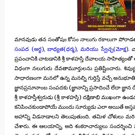
మానవుడు తన సంతోషం కోసం నాలుగు రకాలుగా పోరాడతాడని
సంపద (అర్థ), బాధ్యత(ధర్మ), మరియు స్వేచ్ఛ(మోక్ష).
వా
ప్రపంచానికి చాటడానికి శ్రీ కాళహస్తి దేవాలయ సాహిత్యంతో
విధంగా నలుగురు దేవతామూర్తులను ప్రతిష్టించారు. శివుణ్ణ
సాధారణంగా మనలో ఉన్న మనల్ని గుర్తిస్తే వచ్చే అనుభూత
జ్ఞానప్రసూనాంబ సంపదకు (జ్ఞానాన్ని ప్రసాదించే లేదా జ్ఞాన ద
శ్రీ కాళహస్తీశ్వరుడు (శ్రీ కాళహస్తి) దక్షిణాభి ముఖంగా 
కనిపించకుండాపోయే ముందు సూర్యుడు ఎలా అయితే అస్
అహాన్ని విడనాడాలని తెలుపుతుంది. తమిళ చోళులు మ
చేశారు. ఈ ఆలయాన్ని, అది శంకరాచార్యులు సందర్శించి పూ