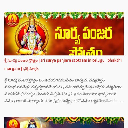
గణములు,సాధు పుంగవులు తారకాసురుడు పెడుతున్న బాధలు భరింపలేకుండా
ఉన్నారు. తారకాసురుడు బ్రహ్మగారి నుండి పొందిన వరమేమనగా… పరమశివుని
వీర్యానికి జన్మించిన వాడి చేతిలోనే తాను సంహరించబడాలి అని. శివుడు అంటే
కామాన్ని గెలిచిన వాడు, ఆయన ఎప్పుడు తనలోతానే రమిస్తూ ఆత్మస్థితిలో
ఉంటాడు కదా, ఆయనకి పుత్రుడు ఎలా కలుగుతాడులే అనుకుని తారకాసురుడు
దేవతలందరినీ బాధపెడుతున్నాడు. శివవీర్యానికి జన్మించే ఆ బాలుడు ఏ విధంగా
ఆవిర్భావిస్తాడో తెలియక దేవతలందరూ కలిసి సత్యలోకానికి వెళ్ళి, అక్కడ
వాణీనాథుడైన చతుర్ముఖ బ్రహ్మ గారిని దర్శించి, అక్కడి నుంచి బ్రహ్మగారితో సహా
శ్రీమన్నారాయణుని దర్శించి తారకాసురుడు పెడుతున్న బాధలన్నీ వివరించారు.
శ్రీ సూర్య పంజర స్తోత్రం | sri surya panjara stotram in telugu | bhakthi
అప్పుడు స్థితికారుడైన శ్రీమహావిష్ణువు ఇలా అన్నారు…”బ్రహ్మాదిదేవతలారా! మీ
margam | భక్తి మార్గం
కష్టాలు త్వరలో తీరుతాయి. మీరు కొంతకాలం క్షమాగుణంతో ఓపిక పట...
శ్రీ సూర్య పంజర స్తోత్రం ఓం ఉదయగిరిముపేతం భాస్కరం పద్మహస్తం
సకలభువననేత్రం రత్నరజ్జూపమేయమ్ । తిమిరకరిమృగేంద్రం బోధకం పద్మినీనాం
సురవరమభివంద్యం సుందరం విశ్వదీపమ్ ॥ 1 ॥ ఓం శిఖాయాం భాస్కరాయ
నమః । లలాటే సూర్యాయ నమః । భ్రూమధ్యే భానవే నమః । కర్ణయోః దివాకరాయ
నమః । నాసికాయాం భానవే నమః । నేత్రయోః సవిత్రే నమః । ముఖే భాస్కరాయ
నమః । ఓష్ఠయోః పర్జన్యాయ నమః । పాదయోః ప్రభాకరాయ నమః ॥ 2 ॥ ఓం హ్రాం
హ్రీం హ్రూం హ్రైం హ్రౌం హ్రః । ఓం హంసాం హంసీం హంసూం హంసైం హంసౌం