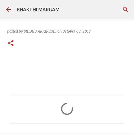
Skip to main content
BHAKTHI MARGAM
posted by
SIDDHU AKKIREDDI
on
October 02, 2018
C
o
m
m