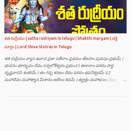
హంసః ॥ 3 ॥ ఓం సత్యతేజోజ్జ్వలజ్వాలామాలినే మణికుంభాయ హుం ఫట్ స్వాహా
। ఓం స్థితిరూపకకారణాయ పూర్వాదిగ్భాగే మాం రక్షతు ॥ 4 ॥ ఓం
బ్రహ్మతేజోజ్జ్వలజ్వాలామాలినే మణికుంభాయ హుం ఫట్ స్వాహా । ఓం
తారకబ్రహ్మరూపాయ పరయంత్ర-పరతంత్ర-పరమంత్ర-సర్వోపద్రవనాశనార్థం
దక్షిణదిగ్భాగే మాం రక్షతు ॥ 5 ॥ ఓం విష్ణుతేజోజ్జ్వలజ్వాలామాలినే
మణికుంభాయ హుం ఫట్ స్వాహా । ఓం ప్రచండమార్తాండ ఉగ్రతేజోరూపిణే
శత రుద్రీయం | satha rudriyam in telugu | bhakthi margam | భక్తి
ముకురవర్ణాయ తేజోవర్ణాయ మమ సర్వరాజస్త్రీపురుష-వశీకరణార్థం
మార్గం | Lord Shiva Stotras In Telugu
పశ్చిమదిగ్భాగే మాం రక్షతు ॥ 6 ॥ ఓం రుద్రతేజోజ్జ్వలజ్వాలామాలినే
మణికుంభాయ హుం ఫట్ స్వాహా । ఓం భవాయ రుద్రరూపిణే ఉత్తరదిగ్భాగే సర్వ...
శత రుద్రీయం వ్యాస ఉవాచ ప్రజా పతీనాం ప్రథమం తేజసాం పురుషం ప్రభుమ్ ।
భువనం భూర్భువం దేవం సర్వలోకేశ్వరం ప్రభుం॥ 1 ఈశానాం వరదం పార్థ
దృష్ణవానసి శంకరమ్ । తం గచ్చ శరణం దేవం వరదం భవనేశ్వరమ్ ॥ 2
మహాదేవం మహాత్మాన మీశానం జటిలం శివమ్ । త్య్రక్షం మహాభుజం రుద్రం
శిఖినం చీరవాసనమ్ ॥ 3 మహాదేవం హరం స్థాణుం వరదం భవనేశ్వరమ్ ।
జగత్ర్పాధానమధికం జగత్ప్రీతమధీశ్వరమ్ ॥ 4 జగద్యోనిం జగద్ద్వీపం జయనం
జగతో గతిమ్ । విశ్వాత్మానం విశ్వసృజం విశ్వమూర్తిం యశస్వినమ్ ॥ 5 విశ్వేశ్వరం
విశ్వవరం కర్మాణామీశ్వరం ప్రభుమ్ । శంభుం స్వయంభుం భూతేశం
భూతభవ్యభవోద్భవమ్ ॥ 6 యోగం యోగేశ్వరం శర్వం సర్వలోకేశ్వరేశ్వరమ్ ।
సర్వశ్రేష్టం జగచ్ఛ్రేష్టం వరిష్టం పరమేష్ఠినమ్ ॥ 7 లోకత్రయ విధాతారమేకం
లోకత్రయాశ్రయమ్ । సుదుర్జయం జగన్నాథం జన్మమృత్యు జరాతిగమ్ ॥ 8