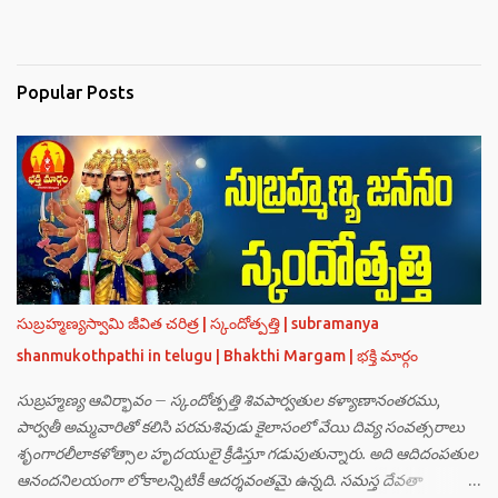
Popular Posts
సుబ్రహ్మణ్యస్వామి జీవిత చరిత్ర | స్కందోత్పత్తి | subramanya
shanmukothpathi in telugu | Bhakthi Margam | భక్తి మార్గం
సుబ్రహ్మణ్య ఆవిర్భావం – స్కందోత్పత్తి శివపార్వతుల కళ్యాణానంతరము,
పార్వతీ అమ్మవారితో కలిసి పరమశివుడు కైలాసంలో వేయి దివ్య సంవత్సరాలు
శృంగారలీలాకళోత్సాల హృదయులై క్రీడిస్తూ గడుపుతున్నారు. అది ఆదిదంపతుల
ఆనందనిలయంగా లోకాలన్నిటికీ ఆదర్శవంతమై ఉన్నది. సమస్త దేవతా