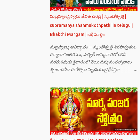
సుబ్రహ్మణ్యస్వామి జీవిత చరిత్ర | స్కందోత్పత్తి |
subramanya shanmukothpathi in telugu |
Bhakthi Margam | భక్తి మార్గం
సుబ్రహ్మణ్య ఆవిర్భావం – స్కందోత్పత్తి శివపార్వతుల
కళ్యాణానంతరము, పార్వతీ అమ్మవారితో కలిసి
పరమశివుడు కైలాసంలో వేయి దివ్య సంవత్సరాలు
శృంగారలీలాకళోత్సాల హృదయులై క్రీడిస్తూ
గడుపుతున్నారు. అది ఆదిదంపతుల
ఆనందనిలయంగా లోకాలన్నిటికీ ఆదర్శవంతమై
ఉన్నది. సమస్త దేవతా గణములు,సాధు పుంగవులు
తారకాసురుడు పెడుతున్న బాధలు భరింపలేకుండా
ఉన్నారు. తారకాసురుడు బ్రహ్మగారి నుండి పొందిన
వరమేమనగా… పరమశివుని వీర్యానికి జన్మించిన వాడి
చేతిలోనే తాను సంహరించబడాలి అని. శివుడు అంటే
కామాన్ని గెలిచిన వాడు, ఆయన ఎప్పుడు తనలోతానే
రమిస్తూ ఆత్మస్థితిలో ఉంటాడు కదా, ఆయనకి