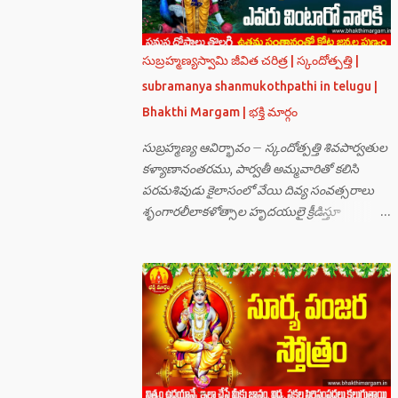
సుబ్రహ్మణ్యస్వామి జీవిత చరిత్ర | స్కందోత్పత్తి |
subramanya shanmukothpathi in telugu |
Bhakthi Margam | భక్తి మార్గం
సుబ్రహ్మణ్య ఆవిర్భావం – స్కందోత్పత్తి శివపార్వతుల
కళ్యాణానంతరము, పార్వతీ అమ్మవారితో కలిసి
పరమశివుడు కైలాసంలో వేయి దివ్య సంవత్సరాలు
శృంగారలీలాకళోత్సాల హృదయులై క్రీడిస్తూ
గడుపుతున్నారు. అది ఆదిదంపతుల
ఆనందనిలయంగా లోకాలన్నిటికీ ఆదర్శవంతమై
ఉన్నది. సమస్త దేవతా గణములు,సాధు పుంగవులు
తారకాసురుడు పెడుతున్న బాధలు భరింపలేకుండా
ఉన్నారు. తారకాసురుడు బ్రహ్మగారి నుండి పొందిన
వరమేమనగా… పరమశివుని వీర్యానికి జన్మించిన వాడి
చేతిలోనే తాను సంహరించబడాలి అని. శివుడు అంటే
కామాన్ని గెలిచిన వాడు, ఆయన ఎప్పుడు తనలోతానే