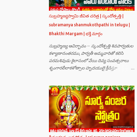
సుబ్రహ్మణ్యస్వామి జీవిత చరిత్ర | స్కందోత్పత్తి |
subramanya shanmukothpathi in telugu |
Bhakthi Margam | భక్తి మార్గం
సుబ్రహ్మణ్య ఆవిర్భావం – స్కందోత్పత్తి శివపార్వతుల
కళ్యాణానంతరము, పార్వతీ అమ్మవారితో కలిసి
పరమశివుడు కైలాసంలో వేయి దివ్య సంవత్సరాలు
శృంగారలీలాకళోత్సాల హృదయులై క్రీడిస్తూ
గడుపుతున్నారు. అది ఆదిదంపతుల
ఆనందనిలయంగా లోకాలన్నిటికీ ఆదర్శవంతమై
ఉన్నది. సమస్త దేవతా గణములు,సాధు పుంగవులు
తారకాసురుడు పెడుతున్న బాధలు భరింపలేకుండా
ఉన్నారు. తారకాసురుడు బ్రహ్మగారి నుండి పొందిన
వరమేమనగా… పరమశివుని వీర్యానికి జన్మించిన వాడి
చేతిలోనే తాను సంహరించబడాలి అని. శివుడు అంటే
కామాన్ని గెలిచిన వాడు, ఆయన ఎప్పుడు తనలోతానే
రమిస్తూ ఆత్మస్థితిలో ఉంటాడు కదా, ఆయనకి