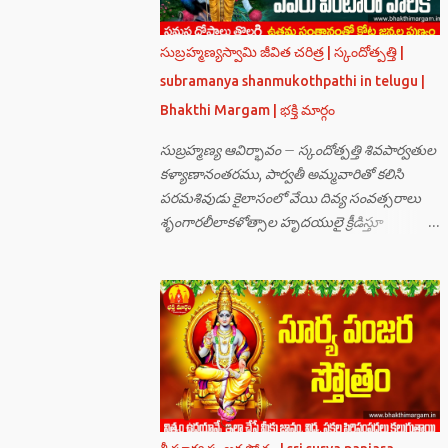
సుబ్రహ్మణ్యస్వామి జీవిత చరిత్ర | స్కందోత్పత్తి |
subramanya shanmukothpathi in telugu |
Bhakthi Margam | భక్తి మార్గం
సుబ్రహ్మణ్య ఆవిర్భావం – స్కందోత్పత్తి శివపార్వతుల
కళ్యాణానంతరము, పార్వతీ అమ్మవారితో కలిసి
పరమశివుడు కైలాసంలో వేయి దివ్య సంవత్సరాలు
శృంగారలీలాకళోత్సాల హృదయులై క్రీడిస్తూ
గడుపుతున్నారు. అది ఆదిదంపతుల
ఆనందనిలయంగా లోకాలన్నిటికీ ఆదర్శవంతమై
ఉన్నది. సమస్త దేవతా గణములు,సాధు పుంగవులు
తారకాసురుడు పెడుతున్న బాధలు భరింపలేకుండా
ఉన్నారు. తారకాసురుడు బ్రహ్మగారి నుండి పొందిన
వరమేమనగా… పరమశివుని వీర్యానికి జన్మించిన వాడి
చేతిలోనే తాను సంహరించబడాలి అని. శివుడు అంటే
కామాన్ని గెలిచిన వాడు, ఆయన ఎప్పుడు తనలోతానే
రమిస్తూ ఆత్మస్థితిలో ఉంటాడు కదా, ఆయనకి