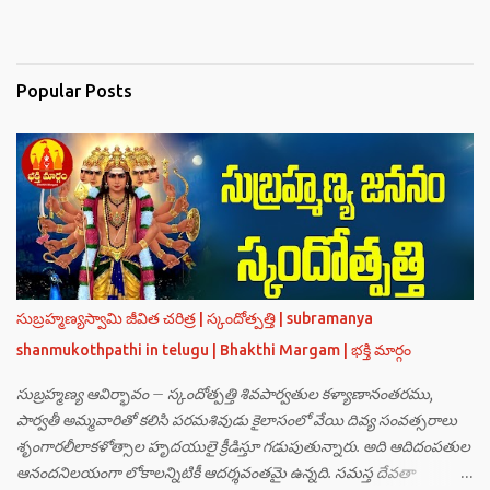
Popular Posts
సుబ్రహ్మణ్యస్వామి జీవిత చరిత్ర | స్కందోత్పత్తి | subramanya
shanmukothpathi in telugu | Bhakthi Margam | భక్తి మార్గం
సుబ్రహ్మణ్య ఆవిర్భావం – స్కందోత్పత్తి శివపార్వతుల కళ్యాణానంతరము,
పార్వతీ అమ్మవారితో కలిసి పరమశివుడు కైలాసంలో వేయి దివ్య సంవత్సరాలు
శృంగారలీలాకళోత్సాల హృదయులై క్రీడిస్తూ గడుపుతున్నారు. అది ఆదిదంపతుల
ఆనందనిలయంగా లోకాలన్నిటికీ ఆదర్శవంతమై ఉన్నది. సమస్త దేవతా