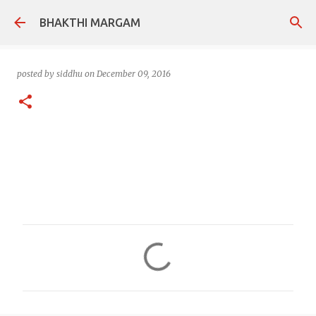
Skip to main content
BHAKTHI MARGAM
posted by
siddhu
on
December 09, 2016
C
o
m
m