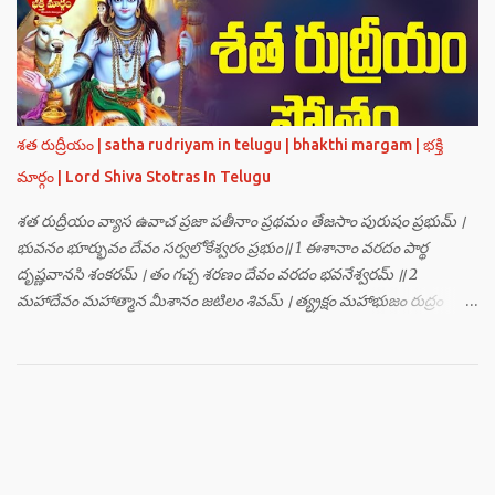
హంసః ॥ 3 ॥ ఓం సత్యతేజోజ్జ్వలజ్వాలామాలినే మణికుంభాయ హుం ఫట్ స్వాహా
। ఓం స్థితిరూపకకారణాయ పూర్వాదిగ్భాగే మాం రక్షతు ॥ 4 ॥ ఓం
బ్రహ్మతేజోజ్జ్వలజ్వాలామాలినే మణికుంభాయ హుం ఫట్ స్వాహా । ఓం
తారకబ్రహ్మరూపాయ పరయంత్ర-పరతంత్ర-పరమంత్ర-సర్వోపద్రవనాశనార్థం
దక్షిణదిగ్భాగే మాం రక్షతు ॥ 5 ॥ ఓం విష్ణుతేజోజ్జ్వలజ్వాలామాలినే
మణికుంభాయ హుం ఫట్ స్వాహా । ఓం ప్రచండమార్తాండ ఉగ్రతేజోరూపిణే
శత రుద్రీయం | satha rudriyam in telugu | bhakthi margam | భక్తి
ముకురవర్ణాయ తేజోవర్ణాయ మమ సర్వరాజస్త్రీపురుష-వశీకరణార్థం
మార్గం | Lord Shiva Stotras In Telugu
పశ్చిమదిగ్భాగే మాం రక్షతు ॥ 6 ॥ ఓం రుద్రతేజోజ్జ్వలజ్వాలామాలినే
మణికుంభాయ హుం ఫట్ స్వాహా । ఓం భవాయ రుద్రరూపిణే ఉత్తరదిగ్భాగే సర్వ...
శత రుద్రీయం వ్యాస ఉవాచ ప్రజా పతీనాం ప్రథమం తేజసాం పురుషం ప్రభుమ్ ।
భువనం భూర్భువం దేవం సర్వలోకేశ్వరం ప్రభుం॥ 1 ఈశానాం వరదం పార్థ
దృష్ణవానసి శంకరమ్ । తం గచ్చ శరణం దేవం వరదం భవనేశ్వరమ్ ॥ 2
మహాదేవం మహాత్మాన మీశానం జటిలం శివమ్ । త్య్రక్షం మహాభుజం రుద్రం
శిఖినం చీరవాసనమ్ ॥ 3 మహాదేవం హరం స్థాణుం వరదం భవనేశ్వరమ్ ।
జగత్ర్పాధానమధికం జగత్ప్రీతమధీశ్వరమ్ ॥ 4 జగద్యోనిం జగద్ద్వీపం జయనం
జగతో గతిమ్ । విశ్వాత్మానం విశ్వసృజం విశ్వమూర్తిం యశస్వినమ్ ॥ 5 విశ్వేశ్వరం
విశ్వవరం కర్మాణామీశ్వరం ప్రభుమ్ । శంభుం స్వయంభుం భూతేశం
భూతభవ్యభవోద్భవమ్ ॥ 6 యోగం యోగేశ్వరం శర్వం సర్వలోకేశ్వరేశ్వరమ్ ।
సర్వశ్రేష్టం జగచ్ఛ్రేష్టం వరిష్టం పరమేష్ఠినమ్ ॥ 7 లోకత్రయ విధాతారమేకం
లోకత్రయాశ్రయమ్ । సుదుర్జయం జగన్నాథం జన్మమృత్యు జరాతిగమ్ ॥ 8