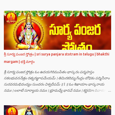
గణములు,సాధు పుంగవులు తారకాసురుడు పెడుతున్న బాధలు భరింపలేకుండా
ఉన్నారు. తారకాసురుడు బ్రహ్మగారి నుండి పొందిన వరమేమనగా… పరమశివుని
వీర్యానికి జన్మించిన వాడి చేతిలోనే తాను సంహరించబడాలి అని. శివుడు అంటే
కామాన్ని గెలిచిన వాడు, ఆయన ఎప్పుడు తనలోతానే రమిస్తూ ఆత్మస్థితిలో
ఉంటాడు కదా, ఆయనకి పుత్రుడు ఎలా కలుగుతాడులే అనుకుని తారకాసురుడు
దేవతలందరినీ బాధపెడుతున్నాడు. శివవీర్యానికి జన్మించే ఆ బాలుడు ఏ విధంగా
ఆవిర్భావిస్తాడో తెలియక దేవతలందరూ కలిసి సత్యలోకానికి వెళ్ళి, అక్కడ
వాణీనాథుడైన చతుర్ముఖ బ్రహ్మ గారిని దర్శించి, అక్కడి నుంచి బ్రహ్మగారితో సహా
శ్రీమన్నారాయణుని దర్శించి తారకాసురుడు పెడుతున్న బాధలన్నీ వివరించారు.
శ్రీ సూర్య పంజర స్తోత్రం | sri surya panjara stotram in telugu | bhakthi
అప్పుడు స్థితికారుడైన శ్రీమహావిష్ణువు ఇలా అన్నారు…”బ్రహ్మాదిదేవతలారా! మీ
margam | భక్తి మార్గం
కష్టాలు త్వరలో తీరుతాయి. మీరు కొంతకాలం క్షమాగుణంతో ఓపిక పట...
శ్రీ సూర్య పంజర స్తోత్రం ఓం ఉదయగిరిముపేతం భాస్కరం పద్మహస్తం
సకలభువననేత్రం రత్నరజ్జూపమేయమ్ । తిమిరకరిమృగేంద్రం బోధకం పద్మినీనాం
సురవరమభివంద్యం సుందరం విశ్వదీపమ్ ॥ 1 ॥ ఓం శిఖాయాం భాస్కరాయ
నమః । లలాటే సూర్యాయ నమః । భ్రూమధ్యే భానవే నమః । కర్ణయోః దివాకరాయ
నమః । నాసికాయాం భానవే నమః । నేత్రయోః సవిత్రే నమః । ముఖే భాస్కరాయ
నమః । ఓష్ఠయోః పర్జన్యాయ నమః । పాదయోః ప్రభాకరాయ నమః ॥ 2 ॥ ఓం హ్రాం
హ్రీం హ్రూం హ్రైం హ్రౌం హ్రః । ఓం హంసాం హంసీం హంసూం హంసైం హంసౌం