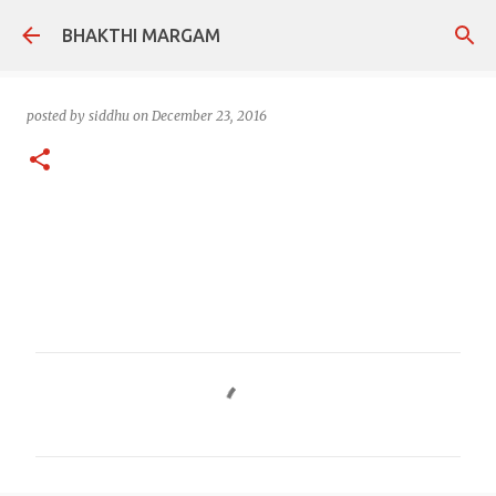
Skip to main content
BHAKTHI MARGAM
posted by
siddhu
on
December 23, 2016
C
o
m
m