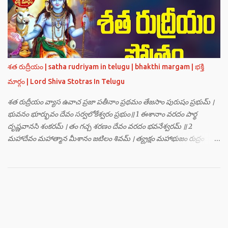
హంసః ॥ 3 ॥ ఓం సత్యతేజోజ్జ్వలజ్వాలామాలినే మణికుంభాయ హుం ఫట్ స్వాహా
। ఓం స్థితిరూపకకారణాయ పూర్వాదిగ్భాగే మాం రక్షతు ॥ 4 ॥ ఓం
బ్రహ్మతేజోజ్జ్వలజ్వాలామాలినే మణికుంభాయ హుం ఫట్ స్వాహా । ఓం
తారకబ్రహ్మరూపాయ పరయంత్ర-పరతంత్ర-పరమంత్ర-సర్వోపద్రవనాశనార్థం
దక్షిణదిగ్భాగే మాం రక్షతు ॥ 5 ॥ ఓం విష్ణుతేజోజ్జ్వలజ్వాలామాలినే
మణికుంభాయ హుం ఫట్ స్వాహా । ఓం ప్రచండమార్తాండ ఉగ్రతేజోరూపిణే
శత రుద్రీయం | satha rudriyam in telugu | bhakthi margam | భక్తి
ముకురవర్ణాయ తేజోవర్ణాయ మమ సర్వరాజస్త్రీపురుష-వశీకరణార్థం
మార్గం | Lord Shiva Stotras In Telugu
పశ్చిమదిగ్భాగే మాం రక్షతు ॥ 6 ॥ ఓం రుద్రతేజోజ్జ్వలజ్వాలామాలినే
మణికుంభాయ హుం ఫట్ స్వాహా । ఓం భవాయ రుద్రరూపిణే ఉత్తరదిగ్భాగే సర్వ...
శత రుద్రీయం వ్యాస ఉవాచ ప్రజా పతీనాం ప్రథమం తేజసాం పురుషం ప్రభుమ్ ।
భువనం భూర్భువం దేవం సర్వలోకేశ్వరం ప్రభుం॥ 1 ఈశానాం వరదం పార్థ
దృష్ణవానసి శంకరమ్ । తం గచ్చ శరణం దేవం వరదం భవనేశ్వరమ్ ॥ 2
మహాదేవం మహాత్మాన మీశానం జటిలం శివమ్ । త్య్రక్షం మహాభుజం రుద్రం
శిఖినం చీరవాసనమ్ ॥ 3 మహాదేవం హరం స్థాణుం వరదం భవనేశ్వరమ్ ।
జగత్ర్పాధానమధికం జగత్ప్రీతమధీశ్వరమ్ ॥ 4 జగద్యోనిం జగద్ద్వీపం జయనం
జగతో గతిమ్ । విశ్వాత్మానం విశ్వసృజం విశ్వమూర్తిం యశస్వినమ్ ॥ 5 విశ్వేశ్వరం
విశ్వవరం కర్మాణామీశ్వరం ప్రభుమ్ । శంభుం స్వయంభుం భూతేశం
భూతభవ్యభవోద్భవమ్ ॥ 6 యోగం యోగేశ్వరం శర్వం సర్వలోకేశ్వరేశ్వరమ్ ।
సర్వశ్రేష్టం జగచ్ఛ్రేష్టం వరిష్టం పరమేష్ఠినమ్ ॥ 7 లోకత్రయ విధాతారమేకం
లోకత్రయాశ్రయమ్ । సుదుర్జయం జగన్నాథం జన్మమృత్యు జరాతిగమ్ ॥ 8