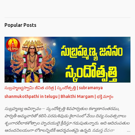
Popular Posts
సుబ్రహ్మణ్యస్వామి జీవిత చరిత్ర | స్కందోత్పత్తి | subramanya
shanmukothpathi in telugu | Bhakthi Margam | భక్తి మార్గం
సుబ్రహ్మణ్య ఆవిర్భావం – స్కందోత్పత్తి శివపార్వతుల కళ్యాణానంతరము,
పార్వతీ అమ్మవారితో కలిసి పరమశివుడు కైలాసంలో వేయి దివ్య సంవత్సరాలు
శృంగారలీలాకళోత్సాల హృదయులై క్రీడిస్తూ గడుపుతున్నారు. అది ఆదిదంపతుల
ఆనందనిలయంగా లోకాలన్నిటికీ ఆదర్శవంతమై ఉన్నది. సమస్త దేవతా