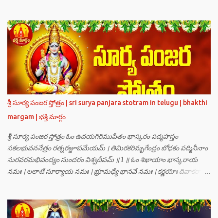
గణములు,సాధు పుంగవులు తారకాసురుడు పెడుతున్న బాధలు భరింపలేకుండా
ఉన్నారు. తారకాసురుడు బ్రహ్మగారి నుండి పొందిన వరమేమనగా… పరమశివుని
వీర్యానికి జన్మించిన వాడి చేతిలోనే తాను సంహరించబడాలి అని. శివుడు అంటే
కామాన్ని గెలిచిన వాడు, ఆయన ఎప్పుడు తనలోతానే రమిస్తూ ఆత్మస్థితిలో
ఉంటాడు కదా, ఆయనకి పుత్రుడు ఎలా కలుగుతాడులే అనుకుని తారకాసురుడు
దేవతలందరినీ బాధపెడుతున్నాడు. శివవీర్యానికి జన్మించే ఆ బాలుడు ఏ విధంగా
ఆవిర్భావిస్తాడో తెలియక దేవతలందరూ కలిసి సత్యలోకానికి వెళ్ళి, అక్కడ
వాణీనాథుడైన చతుర్ముఖ బ్రహ్మ గారిని దర్శించి, అక్కడి నుంచి బ్రహ్మగారితో సహా
శ్రీమన్నారాయణుని దర్శించి తారకాసురుడు పెడుతున్న బాధలన్నీ వివరించారు.
శ్రీ సూర్య పంజర స్తోత్రం | sri surya panjara stotram in telugu | bhakthi
అప్పుడు స్థితికారుడైన శ్రీమహావిష్ణువు ఇలా అన్నారు…”బ్రహ్మాదిదేవతలారా! మీ
margam | భక్తి మార్గం
కష్టాలు త్వరలో తీరుతాయి. మీరు కొంతకాలం క్షమాగుణంతో ఓపిక పట...
శ్రీ సూర్య పంజర స్తోత్రం ఓం ఉదయగిరిముపేతం భాస్కరం పద్మహస్తం
సకలభువననేత్రం రత్నరజ్జూపమేయమ్ । తిమిరకరిమృగేంద్రం బోధకం పద్మినీనాం
సురవరమభివంద్యం సుందరం విశ్వదీపమ్ ॥ 1 ॥ ఓం శిఖాయాం భాస్కరాయ
నమః । లలాటే సూర్యాయ నమః । భ్రూమధ్యే భానవే నమః । కర్ణయోః దివాకరాయ
నమః । నాసికాయాం భానవే నమః । నేత్రయోః సవిత్రే నమః । ముఖే భాస్కరాయ
నమః । ఓష్ఠయోః పర్జన్యాయ నమః । పాదయోః ప్రభాకరాయ నమః ॥ 2 ॥ ఓం హ్రాం
హ్రీం హ్రూం హ్రైం హ్రౌం హ్రః । ఓం హంసాం హంసీం హంసూం హంసైం హంసౌం