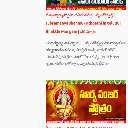
సుబ్రహ్మణ్యస్వామి జీవిత చరిత్ర | స్కందోత్పత్తి |
subramanya shanmukothpathi in telugu |
Bhakthi Margam | భక్తి మార్గం
సుబ్రహ్మణ్య ఆవిర్భావం – స్కందోత్పత్తి శివపార్వతుల
కళ్యాణానంతరము, పార్వతీ అమ్మవారితో కలిసి
పరమశివుడు కైలాసంలో వేయి దివ్య సంవత్సరాలు
శృంగారలీలాకళోత్సాల హృదయులై క్రీడిస్తూ
గడుపుతున్నారు. అది ఆదిదంపతుల
ఆనందనిలయంగా లోకాలన్నిటికీ ఆదర్శవంతమై
ఉన్నది. సమస్త దేవతా గణములు,సాధు పుంగవులు
తారకాసురుడు పెడుతున్న బాధలు భరింపలేకుండా
ఉన్నారు. తారకాసురుడు బ్రహ్మగారి నుండి పొందిన
వరమేమనగా… పరమశివుని వీర్యానికి జన్మించిన వాడి
చేతిలోనే తాను సంహరించబడాలి అని. శివుడు అంటే
కామాన్ని గెలిచిన వాడు, ఆయన ఎప్పుడు తనలోతానే
రమిస్తూ ఆత్మస్థితిలో ఉంటాడు కదా, ఆయనకి