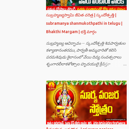
సుబ్రహ్మణ్యస్వామి జీవిత చరిత్ర | స్కందోత్పత్తి |
subramanya shanmukothpathi in telugu |
Bhakthi Margam | భక్తి మార్గం
సుబ్రహ్మణ్య ఆవిర్భావం – స్కందోత్పత్తి శివపార్వతుల
కళ్యాణానంతరము, పార్వతీ అమ్మవారితో కలిసి
పరమశివుడు కైలాసంలో వేయి దివ్య సంవత్సరాలు
శృంగారలీలాకళోత్సాల హృదయులై క్రీడిస్తూ
గడుపుతున్నారు. అది ఆదిదంపతుల
ఆనందనిలయంగా లోకాలన్నిటికీ ఆదర్శవంతమై
ఉన్నది. సమస్త దేవతా గణములు,సాధు పుంగవులు
తారకాసురుడు పెడుతున్న బాధలు భరింపలేకుండా
ఉన్నారు. తారకాసురుడు బ్రహ్మగారి నుండి పొందిన
వరమేమనగా… పరమశివుని వీర్యానికి జన్మించిన వాడి
చేతిలోనే తాను సంహరించబడాలి అని. శివుడు అంటే
కామాన్ని గెలిచిన వాడు, ఆయన ఎప్పుడు తనలోతానే
రమిస్తూ ఆత్మస్థితిలో ఉంటాడు కదా, ఆయనకి