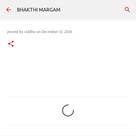
Skip to main content
BHAKTHI MARGAM
posted by
siddhu
on
December 11, 2016
C
o
m
m