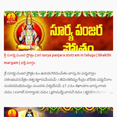
గణములు,సాధు పుంగవులు తారకాసురుడు పెడుతున్న బాధలు భరింపలేకుండా
ఉన్నారు. తారకాసురుడు బ్రహ్మగారి నుండి పొందిన వరమేమనగా… పరమశివుని
వీర్యానికి జన్మించిన వాడి చేతిలోనే తాను సంహరించబడాలి అని. శివుడు అంటే
కామాన్ని గెలిచిన వాడు, ఆయన ఎప్పుడు తనలోతానే రమిస్తూ ఆత్మస్థితిలో
ఉంటాడు కదా, ఆయనకి పుత్రుడు ఎలా కలుగుతాడులే అనుకుని తారకాసురుడు
దేవతలందరినీ బాధపెడుతున్నాడు. శివవీర్యానికి జన్మించే ఆ బాలుడు ఏ విధంగా
ఆవిర్భావిస్తాడో తెలియక దేవతలందరూ కలిసి సత్యలోకానికి వెళ్ళి, అక్కడ
వాణీనాథుడైన చతుర్ముఖ బ్రహ్మ గారిని దర్శించి, అక్కడి నుంచి బ్రహ్మగారితో సహా
శ్రీమన్నారాయణుని దర్శించి తారకాసురుడు పెడుతున్న బాధలన్నీ వివరించారు.
శ్రీ సూర్య పంజర స్తోత్రం | sri surya panjara stotram in telugu | bhakthi
అప్పుడు స్థితికారుడైన శ్రీమహావిష్ణువు ఇలా అన్నారు…”బ్రహ్మాదిదేవతలారా! మీ
margam | భక్తి మార్గం
కష్టాలు త్వరలో తీరుతాయి. మీరు కొంతకాలం క్షమాగుణంతో ఓపిక పట...
శ్రీ సూర్య పంజర స్తోత్రం ఓం ఉదయగిరిముపేతం భాస్కరం పద్మహస్తం
సకలభువననేత్రం రత్నరజ్జూపమేయమ్ । తిమిరకరిమృగేంద్రం బోధకం పద్మినీనాం
సురవరమభివంద్యం సుందరం విశ్వదీపమ్ ॥ 1 ॥ ఓం శిఖాయాం భాస్కరాయ
నమః । లలాటే సూర్యాయ నమః । భ్రూమధ్యే భానవే నమః । కర్ణయోః దివాకరాయ
నమః । నాసికాయాం భానవే నమః । నేత్రయోః సవిత్రే నమః । ముఖే భాస్కరాయ
నమః । ఓష్ఠయోః పర్జన్యాయ నమః । పాదయోః ప్రభాకరాయ నమః ॥ 2 ॥ ఓం హ్రాం
హ్రీం హ్రూం హ్రైం హ్రౌం హ్రః । ఓం హంసాం హంసీం హంసూం హంసైం హంసౌం