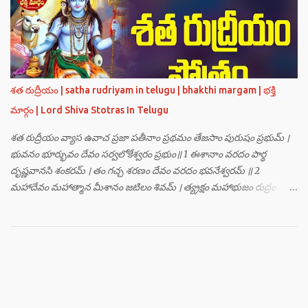
హంసః ॥ 3 ॥ ఓం సత్యతేజోజ్జ్వలజ్వాలామాలినే మణికుంభాయ హుం ఫట్ స్వాహా
। ఓం స్థితిరూపకకారణాయ పూర్వాదిగ్భాగే మాం రక్షతు ॥ 4 ॥ ఓం
బ్రహ్మతేజోజ్జ్వలజ్వాలామాలినే మణికుంభాయ హుం ఫట్ స్వాహా । ఓం
తారకబ్రహ్మరూపాయ పరయంత్ర-పరతంత్ర-పరమంత్ర-సర్వోపద్రవనాశనార్థం
దక్షిణదిగ్భాగే మాం రక్షతు ॥ 5 ॥ ఓం విష్ణుతేజోజ్జ్వలజ్వాలామాలినే
మణికుంభాయ హుం ఫట్ స్వాహా । ఓం ప్రచండమార్తాండ ఉగ్రతేజోరూపిణే
శత రుద్రీయం | satha rudriyam in telugu | bhakthi margam | భక్తి
ముకురవర్ణాయ తేజోవర్ణాయ మమ సర్వరాజస్త్రీపురుష-వశీకరణార్థం
మార్గం | Lord Shiva Stotras In Telugu
పశ్చిమదిగ్భాగే మాం రక్షతు ॥ 6 ॥ ఓం రుద్రతేజోజ్జ్వలజ్వాలామాలినే
మణికుంభాయ హుం ఫట్ స్వాహా । ఓం భవాయ రుద్రరూపిణే ఉత్తరదిగ్భాగే సర్వ...
శత రుద్రీయం వ్యాస ఉవాచ ప్రజా పతీనాం ప్రథమం తేజసాం పురుషం ప్రభుమ్ ।
భువనం భూర్భువం దేవం సర్వలోకేశ్వరం ప్రభుం॥ 1 ఈశానాం వరదం పార్థ
దృష్ణవానసి శంకరమ్ । తం గచ్చ శరణం దేవం వరదం భవనేశ్వరమ్ ॥ 2
మహాదేవం మహాత్మాన మీశానం జటిలం శివమ్ । త్య్రక్షం మహాభుజం రుద్రం
శిఖినం చీరవాసనమ్ ॥ 3 మహాదేవం హరం స్థాణుం వరదం భవనేశ్వరమ్ ।
జగత్ర్పాధానమధికం జగత్ప్రీతమధీశ్వరమ్ ॥ 4 జగద్యోనిం జగద్ద్వీపం జయనం
జగతో గతిమ్ । విశ్వాత్మానం విశ్వసృజం విశ్వమూర్తిం యశస్వినమ్ ॥ 5 విశ్వేశ్వరం
విశ్వవరం కర్మాణామీశ్వరం ప్రభుమ్ । శంభుం స్వయంభుం భూతేశం
భూతభవ్యభవోద్భవమ్ ॥ 6 యోగం యోగేశ్వరం శర్వం సర్వలోకేశ్వరేశ్వరమ్ ।
సర్వశ్రేష్టం జగచ్ఛ్రేష్టం వరిష్టం పరమేష్ఠినమ్ ॥ 7 లోకత్రయ విధాతారమేకం
లోకత్రయాశ్రయమ్ । సుదుర్జయం జగన్నాథం జన్మమృత్యు జరాతిగమ్ ॥ 8