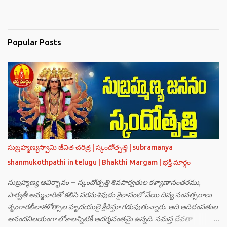
Popular Posts
సుబ్రహ్మణ్యస్వామి జీవిత చరిత్ర | స్కందోత్పత్తి | subramanya
shanmukothpathi in telugu | Bhakthi Margam | భక్తి మార్గం
సుబ్రహ్మణ్య ఆవిర్భావం – స్కందోత్పత్తి శివపార్వతుల కళ్యాణానంతరము,
పార్వతీ అమ్మవారితో కలిసి పరమశివుడు కైలాసంలో వేయి దివ్య సంవత్సరాలు
శృంగారలీలాకళోత్సాల హృదయులై క్రీడిస్తూ గడుపుతున్నారు. అది ఆదిదంపతుల
ఆనందనిలయంగా లోకాలన్నిటికీ ఆదర్శవంతమై ఉన్నది. సమస్త దేవతా