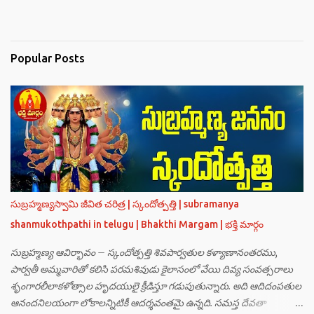
Popular Posts
సుబ్రహ్మణ్యస్వామి జీవిత చరిత్ర | స్కందోత్పత్తి | subramanya
shanmukothpathi in telugu | Bhakthi Margam | భక్తి మార్గం
సుబ్రహ్మణ్య ఆవిర్భావం – స్కందోత్పత్తి శివపార్వతుల కళ్యాణానంతరము,
పార్వతీ అమ్మవారితో కలిసి పరమశివుడు కైలాసంలో వేయి దివ్య సంవత్సరాలు
శృంగారలీలాకళోత్సాల హృదయులై క్రీడిస్తూ గడుపుతున్నారు. అది ఆదిదంపతుల
ఆనందనిలయంగా లోకాలన్నిటికీ ఆదర్శవంతమై ఉన్నది. సమస్త దేవతా