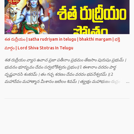
హంసః ॥ 3 ॥ ఓం సత్యతేజోజ్జ్వలజ్వాలామాలినే మణికుంభాయ హుం ఫట్ స్వాహా
। ఓం స్థితిరూపకకారణాయ పూర్వాదిగ్భాగే మాం రక్షతు ॥ 4 ॥ ఓం
బ్రహ్మతేజోజ్జ్వలజ్వాలామాలినే మణికుంభాయ హుం ఫట్ స్వాహా । ఓం
తారకబ్రహ్మరూపాయ పరయంత్ర-పరతంత్ర-పరమంత్ర-సర్వోపద్రవనాశనార్థం
దక్షిణదిగ్భాగే మాం రక్షతు ॥ 5 ॥ ఓం విష్ణుతేజోజ్జ్వలజ్వాలామాలినే
మణికుంభాయ హుం ఫట్ స్వాహా । ఓం ప్రచండమార్తాండ ఉగ్రతేజోరూపిణే
శత రుద్రీయం | satha rudriyam in telugu | bhakthi margam | భక్తి
ముకురవర్ణాయ తేజోవర్ణాయ మమ సర్వరాజస్త్రీపురుష-వశీకరణార్థం
మార్గం | Lord Shiva Stotras In Telugu
పశ్చిమదిగ్భాగే మాం రక్షతు ॥ 6 ॥ ఓం రుద్రతేజోజ్జ్వలజ్వాలామాలినే
మణికుంభాయ హుం ఫట్ స్వాహా । ఓం భవాయ రుద్రరూపిణే ఉత్తరదిగ్భాగే సర్వ...
శత రుద్రీయం వ్యాస ఉవాచ ప్రజా పతీనాం ప్రథమం తేజసాం పురుషం ప్రభుమ్ ।
భువనం భూర్భువం దేవం సర్వలోకేశ్వరం ప్రభుం॥ 1 ఈశానాం వరదం పార్థ
దృష్ణవానసి శంకరమ్ । తం గచ్చ శరణం దేవం వరదం భవనేశ్వరమ్ ॥ 2
మహాదేవం మహాత్మాన మీశానం జటిలం శివమ్ । త్య్రక్షం మహాభుజం రుద్రం
శిఖినం చీరవాసనమ్ ॥ 3 మహాదేవం హరం స్థాణుం వరదం భవనేశ్వరమ్ ।
జగత్ర్పాధానమధికం జగత్ప్రీతమధీశ్వరమ్ ॥ 4 జగద్యోనిం జగద్ద్వీపం జయనం
జగతో గతిమ్ । విశ్వాత్మానం విశ్వసృజం విశ్వమూర్తిం యశస్వినమ్ ॥ 5 విశ్వేశ్వరం
విశ్వవరం కర్మాణామీశ్వరం ప్రభుమ్ । శంభుం స్వయంభుం భూతేశం
భూతభవ్యభవోద్భవమ్ ॥ 6 యోగం యోగేశ్వరం శర్వం సర్వలోకేశ్వరేశ్వరమ్ ।
సర్వశ్రేష్టం జగచ్ఛ్రేష్టం వరిష్టం పరమేష్ఠినమ్ ॥ 7 లోకత్రయ విధాతారమేకం
లోకత్రయాశ్రయమ్ । సుదుర్జయం జగన్నాథం జన్మమృత్యు జరాతిగమ్ ॥ 8