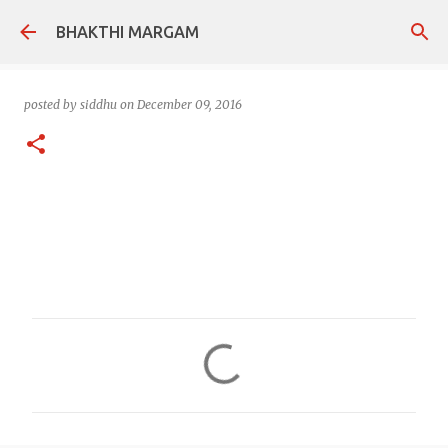
Skip to main content
BHAKTHI MARGAM
posted by
siddhu
on
December 09, 2016
C
o
m
m