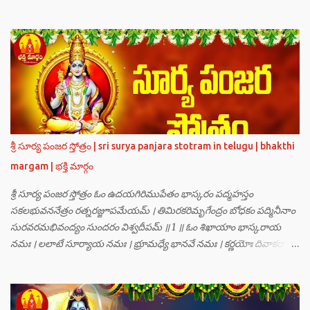
గణములు,సాధు పుంగవులు తారకాసురుడు పెడుతున్న బాధలు భరింపలేకుండా
ఉన్నారు. తారకాసురుడు బ్రహ్మగారి నుండి పొందిన వరమేమనగా… పరమశివుని
వీర్యానికి జన్మించిన వాడి చేతిలోనే తాను సంహరించబడాలి అని. శివుడు అంటే
కామాన్ని గెలిచిన వాడు, ఆయన ఎప్పుడు తనలోతానే రమిస్తూ ఆత్మస్థితిలో
ఉంటాడు కదా, ఆయనకి పుత్రుడు ఎలా కలుగుతాడులే అనుకుని తారకాసురుడు
దేవతలందరినీ బాధపెడుతున్నాడు. శివవీర్యానికి జన్మించే ఆ బాలుడు ఏ విధంగా
ఆవిర్భావిస్తాడో తెలియక దేవతలందరూ కలిసి సత్యలోకానికి వెళ్ళి, అక్కడ
వాణీనాథుడైన చతుర్ముఖ బ్రహ్మ గారిని దర్శించి, అక్కడి నుంచి బ్రహ్మగారితో సహా
శ్రీమన్నారాయణుని దర్శించి తారకాసురుడు పెడుతున్న బాధలన్నీ వివరించారు.
శ్రీ సూర్య పంజర స్తోత్రం | sri surya panjara stotram in telugu | bhakthi
అప్పుడు స్థితికారుడైన శ్రీమహావిష్ణువు ఇలా అన్నారు…”బ్రహ్మాదిదేవతలారా! మీ
margam | భక్తి మార్గం
కష్టాలు త్వరలో తీరుతాయి. మీరు కొంతకాలం క్షమాగుణంతో ఓపిక పట...
శ్రీ సూర్య పంజర స్తోత్రం ఓం ఉదయగిరిముపేతం భాస్కరం పద్మహస్తం
సకలభువననేత్రం రత్నరజ్జూపమేయమ్ । తిమిరకరిమృగేంద్రం బోధకం పద్మినీనాం
సురవరమభివంద్యం సుందరం విశ్వదీపమ్ ॥ 1 ॥ ఓం శిఖాయాం భాస్కరాయ
నమః । లలాటే సూర్యాయ నమః । భ్రూమధ్యే భానవే నమః । కర్ణయోః దివాకరాయ
నమః । నాసికాయాం భానవే నమః । నేత్రయోః సవిత్రే నమః । ముఖే భాస్కరాయ
నమః । ఓష్ఠయోః పర్జన్యాయ నమః । పాదయోః ప్రభాకరాయ నమః ॥ 2 ॥ ఓం హ్రాం
హ్రీం హ్రూం హ్రైం హ్రౌం హ్రః । ఓం హంసాం హంసీం హంసూం హంసైం హంసౌం