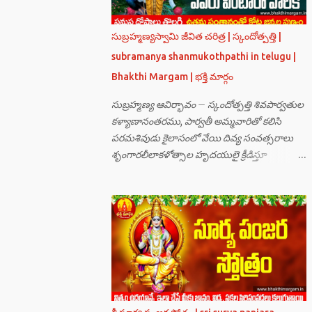
సుబ్రహ్మణ్యస్వామి జీవిత చరిత్ర | స్కందోత్పత్తి |
subramanya shanmukothpathi in telugu |
Bhakthi Margam | భక్తి మార్గం
సుబ్రహ్మణ్య ఆవిర్భావం – స్కందోత్పత్తి శివపార్వతుల
కళ్యాణానంతరము, పార్వతీ అమ్మవారితో కలిసి
పరమశివుడు కైలాసంలో వేయి దివ్య సంవత్సరాలు
శృంగారలీలాకళోత్సాల హృదయులై క్రీడిస్తూ
గడుపుతున్నారు. అది ఆదిదంపతుల
ఆనందనిలయంగా లోకాలన్నిటికీ ఆదర్శవంతమై
ఉన్నది. సమస్త దేవతా గణములు,సాధు పుంగవులు
తారకాసురుడు పెడుతున్న బాధలు భరింపలేకుండా
ఉన్నారు. తారకాసురుడు బ్రహ్మగారి నుండి పొందిన
వరమేమనగా… పరమశివుని వీర్యానికి జన్మించిన వాడి
చేతిలోనే తాను సంహరించబడాలి అని. శివుడు అంటే
కామాన్ని గెలిచిన వాడు, ఆయన ఎప్పుడు తనలోతానే
రమిస్తూ ఆత్మస్థితిలో ఉంటాడు కదా, ఆయనకి