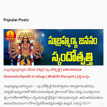
Popular Posts
సుబ్రహ్మణ్యస్వామి జీవిత చరిత్ర | స్కందోత్పత్తి | subramanya
shanmukothpathi in telugu | Bhakthi Margam | భక్తి మార్గం
సుబ్రహ్మణ్య ఆవిర్భావం – స్కందోత్పత్తి శివపార్వతుల కళ్యాణానంతరము,
పార్వతీ అమ్మవారితో కలిసి పరమశివుడు కైలాసంలో వేయి దివ్య సంవత్సరాలు
శృంగారలీలాకళోత్సాల హృదయులై క్రీడిస్తూ గడుపుతున్నారు. అది ఆదిదంపతుల
ఆనందనిలయంగా లోకాలన్నిటికీ ఆదర్శవంతమై ఉన్నది. సమస్త దేవతా