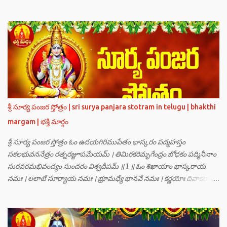
గణములు,సాధు పుంగవులు తారకాసురుడు పెడుతున్న బాధలు భరింపలేకుండా
ఉన్నారు. తారకాసురుడు బ్రహ్మగారి నుండి పొందిన వరమేమనగా… పరమశివుని
వీర్యానికి జన్మించిన వాడి చేతిలోనే తాను సంహరించబడాలి అని. శివుడు అంటే
కామాన్ని గెలిచిన వాడు, ఆయన ఎప్పుడు తనలోతానే రమిస్తూ ఆత్మస్థితిలో
ఉంటాడు కదా, ఆయనకి పుత్రుడు ఎలా కలుగుతాడులే అనుకుని తారకాసురుడు
దేవతలందరినీ బాధపెడుతున్నాడు. శివవీర్యానికి జన్మించే ఆ బాలుడు ఏ విధంగా
ఆవిర్భావిస్తాడో తెలియక దేవతలందరూ కలిసి సత్యలోకానికి వెళ్ళి, అక్కడ
వాణీనాథుడైన చతుర్ముఖ బ్రహ్మ గారిని దర్శించి, అక్కడి నుంచి బ్రహ్మగారితో సహా
శ్రీమన్నారాయణుని దర్శించి తారకాసురుడు పెడుతున్న బాధలన్నీ వివరించారు.
శ్రీ సూర్య పంజర స్తోత్రం | sri surya panjara stotram in telugu | bhakthi
అప్పుడు స్థితికారుడైన శ్రీమహావిష్ణువు ఇలా అన్నారు…”బ్రహ్మాదిదేవతలారా! మీ
margam | భక్తి మార్గం
కష్టాలు త్వరలో తీరుతాయి. మీరు కొంతకాలం క్షమాగుణంతో ఓపిక పట...
శ్రీ సూర్య పంజర స్తోత్రం ఓం ఉదయగిరిముపేతం భాస్కరం పద్మహస్తం
సకలభువననేత్రం రత్నరజ్జూపమేయమ్ । తిమిరకరిమృగేంద్రం బోధకం పద్మినీనాం
సురవరమభివంద్యం సుందరం విశ్వదీపమ్ ॥ 1 ॥ ఓం శిఖాయాం భాస్కరాయ
నమః । లలాటే సూర్యాయ నమః । భ్రూమధ్యే భానవే నమః । కర్ణయోః దివాకరాయ
నమః । నాసికాయాం భానవే నమః । నేత్రయోః సవిత్రే నమః । ముఖే భాస్కరాయ
నమః । ఓష్ఠయోః పర్జన్యాయ నమః । పాదయోః ప్రభాకరాయ నమః ॥ 2 ॥ ఓం హ్రాం
హ్రీం హ్రూం హ్రైం హ్రౌం హ్రః । ఓం హంసాం హంసీం హంసూం హంసైం హంసౌం