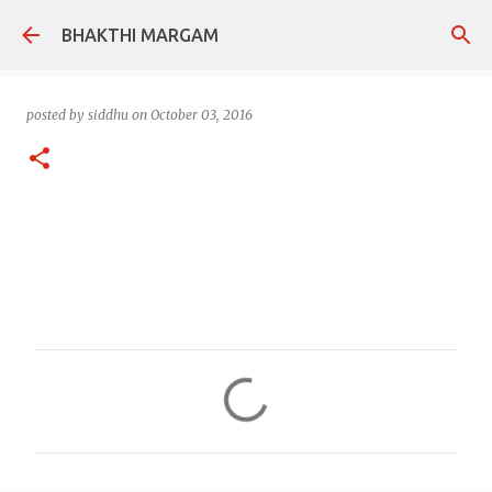
Skip to main content
BHAKTHI MARGAM
posted by
siddhu
on
October 03, 2016
C
o
m
m