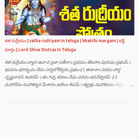
హంసః ॥ 3 ॥ ఓం సత్యతేజోజ్జ్వలజ్వాలామాలినే మణికుంభాయ హుం ఫట్ స్వాహా
। ఓం స్థితిరూపకకారణాయ పూర్వాదిగ్భాగే మాం రక్షతు ॥ 4 ॥ ఓం
బ్రహ్మతేజోజ్జ్వలజ్వాలామాలినే మణికుంభాయ హుం ఫట్ స్వాహా । ఓం
తారకబ్రహ్మరూపాయ పరయంత్ర-పరతంత్ర-పరమంత్ర-సర్వోపద్రవనాశనార్థం
దక్షిణదిగ్భాగే మాం రక్షతు ॥ 5 ॥ ఓం విష్ణుతేజోజ్జ్వలజ్వాలామాలినే
మణికుంభాయ హుం ఫట్ స్వాహా । ఓం ప్రచండమార్తాండ ఉగ్రతేజోరూపిణే
శత రుద్రీయం | satha rudriyam in telugu | bhakthi margam | భక్తి
ముకురవర్ణాయ తేజోవర్ణాయ మమ సర్వరాజస్త్రీపురుష-వశీకరణార్థం
మార్గం | Lord Shiva Stotras In Telugu
పశ్చిమదిగ్భాగే మాం రక్షతు ॥ 6 ॥ ఓం రుద్రతేజోజ్జ్వలజ్వాలామాలినే
మణికుంభాయ హుం ఫట్ స్వాహా । ఓం భవాయ రుద్రరూపిణే ఉత్తరదిగ్భాగే సర్వ...
శత రుద్రీయం వ్యాస ఉవాచ ప్రజా పతీనాం ప్రథమం తేజసాం పురుషం ప్రభుమ్ ।
భువనం భూర్భువం దేవం సర్వలోకేశ్వరం ప్రభుం॥ 1 ఈశానాం వరదం పార్థ
దృష్ణవానసి శంకరమ్ । తం గచ్చ శరణం దేవం వరదం భవనేశ్వరమ్ ॥ 2
మహాదేవం మహాత్మాన మీశానం జటిలం శివమ్ । త్య్రక్షం మహాభుజం రుద్రం
శిఖినం చీరవాసనమ్ ॥ 3 మహాదేవం హరం స్థాణుం వరదం భవనేశ్వరమ్ ।
జగత్ర్పాధానమధికం జగత్ప్రీతమధీశ్వరమ్ ॥ 4 జగద్యోనిం జగద్ద్వీపం జయనం
జగతో గతిమ్ । విశ్వాత్మానం విశ్వసృజం విశ్వమూర్తిం యశస్వినమ్ ॥ 5 విశ్వేశ్వరం
విశ్వవరం కర్మాణామీశ్వరం ప్రభుమ్ । శంభుం స్వయంభుం భూతేశం
భూతభవ్యభవోద్భవమ్ ॥ 6 యోగం యోగేశ్వరం శర్వం సర్వలోకేశ్వరేశ్వరమ్ ।
సర్వశ్రేష్టం జగచ్ఛ్రేష్టం వరిష్టం పరమేష్ఠినమ్ ॥ 7 లోకత్రయ విధాతారమేకం
లోకత్రయాశ్రయమ్ । సుదుర్జయం జగన్నాథం జన్మమృత్యు జరాతిగమ్ ॥ 8