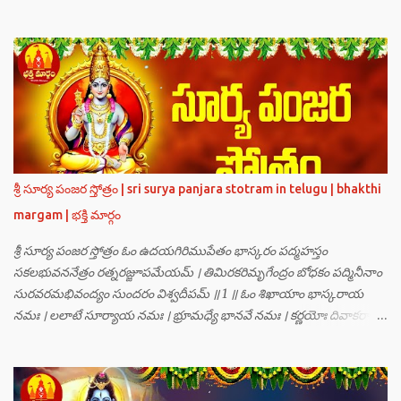
గణములు,సాధు పుంగవులు తారకాసురుడు పెడుతున్న బాధలు భరింపలేకుండా
ఉన్నారు. తారకాసురుడు బ్రహ్మగారి నుండి పొందిన వరమేమనగా… పరమశివుని
వీర్యానికి జన్మించిన వాడి చేతిలోనే తాను సంహరించబడాలి అని. శివుడు అంటే
కామాన్ని గెలిచిన వాడు, ఆయన ఎప్పుడు తనలోతానే రమిస్తూ ఆత్మస్థితిలో
ఉంటాడు కదా, ఆయనకి పుత్రుడు ఎలా కలుగుతాడులే అనుకుని తారకాసురుడు
దేవతలందరినీ బాధపెడుతున్నాడు. శివవీర్యానికి జన్మించే ఆ బాలుడు ఏ విధంగా
ఆవిర్భావిస్తాడో తెలియక దేవతలందరూ కలిసి సత్యలోకానికి వెళ్ళి, అక్కడ
వాణీనాథుడైన చతుర్ముఖ బ్రహ్మ గారిని దర్శించి, అక్కడి నుంచి బ్రహ్మగారితో సహా
శ్రీమన్నారాయణుని దర్శించి తారకాసురుడు పెడుతున్న బాధలన్నీ వివరించారు.
శ్రీ సూర్య పంజర స్తోత్రం | sri surya panjara stotram in telugu | bhakthi
అప్పుడు స్థితికారుడైన శ్రీమహావిష్ణువు ఇలా అన్నారు…”బ్రహ్మాదిదేవతలారా! మీ
margam | భక్తి మార్గం
కష్టాలు త్వరలో తీరుతాయి. మీరు కొంతకాలం క్షమాగుణంతో ఓపిక పట...
శ్రీ సూర్య పంజర స్తోత్రం ఓం ఉదయగిరిముపేతం భాస్కరం పద్మహస్తం
సకలభువననేత్రం రత్నరజ్జూపమేయమ్ । తిమిరకరిమృగేంద్రం బోధకం పద్మినీనాం
సురవరమభివంద్యం సుందరం విశ్వదీపమ్ ॥ 1 ॥ ఓం శిఖాయాం భాస్కరాయ
నమః । లలాటే సూర్యాయ నమః । భ్రూమధ్యే భానవే నమః । కర్ణయోః దివాకరాయ
నమః । నాసికాయాం భానవే నమః । నేత్రయోః సవిత్రే నమః । ముఖే భాస్కరాయ
నమః । ఓష్ఠయోః పర్జన్యాయ నమః । పాదయోః ప్రభాకరాయ నమః ॥ 2 ॥ ఓం హ్రాం
హ్రీం హ్రూం హ్రైం హ్రౌం హ్రః । ఓం హంసాం హంసీం హంసూం హంసైం హంసౌం