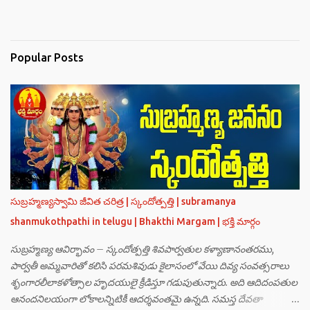
Popular Posts
సుబ్రహ్మణ్యస్వామి జీవిత చరిత్ర | స్కందోత్పత్తి | subramanya
shanmukothpathi in telugu | Bhakthi Margam | భక్తి మార్గం
సుబ్రహ్మణ్య ఆవిర్భావం – స్కందోత్పత్తి శివపార్వతుల కళ్యాణానంతరము,
పార్వతీ అమ్మవారితో కలిసి పరమశివుడు కైలాసంలో వేయి దివ్య సంవత్సరాలు
శృంగారలీలాకళోత్సాల హృదయులై క్రీడిస్తూ గడుపుతున్నారు. అది ఆదిదంపతుల
ఆనందనిలయంగా లోకాలన్నిటికీ ఆదర్శవంతమై ఉన్నది. సమస్త దేవతా