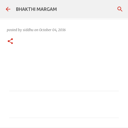
Skip to main content
BHAKTHI MARGAM
posted by
siddhu
on
October 04, 2016
C
o
m
m