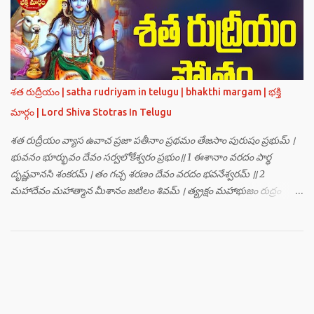
హంసః ॥ 3 ॥ ఓం సత్యతేజోజ్జ్వలజ్వాలామాలినే మణికుంభాయ హుం ఫట్ స్వాహా
। ఓం స్థితిరూపకకారణాయ పూర్వాదిగ్భాగే మాం రక్షతు ॥ 4 ॥ ఓం
బ్రహ్మతేజోజ్జ్వలజ్వాలామాలినే మణికుంభాయ హుం ఫట్ స్వాహా । ఓం
తారకబ్రహ్మరూపాయ పరయంత్ర-పరతంత్ర-పరమంత్ర-సర్వోపద్రవనాశనార్థం
దక్షిణదిగ్భాగే మాం రక్షతు ॥ 5 ॥ ఓం విష్ణుతేజోజ్జ్వలజ్వాలామాలినే
మణికుంభాయ హుం ఫట్ స్వాహా । ఓం ప్రచండమార్తాండ ఉగ్రతేజోరూపిణే
శత రుద్రీయం | satha rudriyam in telugu | bhakthi margam | భక్తి
ముకురవర్ణాయ తేజోవర్ణాయ మమ సర్వరాజస్త్రీపురుష-వశీకరణార్థం
మార్గం | Lord Shiva Stotras In Telugu
పశ్చిమదిగ్భాగే మాం రక్షతు ॥ 6 ॥ ఓం రుద్రతేజోజ్జ్వలజ్వాలామాలినే
మణికుంభాయ హుం ఫట్ స్వాహా । ఓం భవాయ రుద్రరూపిణే ఉత్తరదిగ్భాగే సర్వ...
శత రుద్రీయం వ్యాస ఉవాచ ప్రజా పతీనాం ప్రథమం తేజసాం పురుషం ప్రభుమ్ ।
భువనం భూర్భువం దేవం సర్వలోకేశ్వరం ప్రభుం॥ 1 ఈశానాం వరదం పార్థ
దృష్ణవానసి శంకరమ్ । తం గచ్చ శరణం దేవం వరదం భవనేశ్వరమ్ ॥ 2
మహాదేవం మహాత్మాన మీశానం జటిలం శివమ్ । త్య్రక్షం మహాభుజం రుద్రం
శిఖినం చీరవాసనమ్ ॥ 3 మహాదేవం హరం స్థాణుం వరదం భవనేశ్వరమ్ ।
జగత్ర్పాధానమధికం జగత్ప్రీతమధీశ్వరమ్ ॥ 4 జగద్యోనిం జగద్ద్వీపం జయనం
జగతో గతిమ్ । విశ్వాత్మానం విశ్వసృజం విశ్వమూర్తిం యశస్వినమ్ ॥ 5 విశ్వేశ్వరం
విశ్వవరం కర్మాణామీశ్వరం ప్రభుమ్ । శంభుం స్వయంభుం భూతేశం
భూతభవ్యభవోద్భవమ్ ॥ 6 యోగం యోగేశ్వరం శర్వం సర్వలోకేశ్వరేశ్వరమ్ ।
సర్వశ్రేష్టం జగచ్ఛ్రేష్టం వరిష్టం పరమేష్ఠినమ్ ॥ 7 లోకత్రయ విధాతారమేకం
లోకత్రయాశ్రయమ్ । సుదుర్జయం జగన్నాథం జన్మమృత్యు జరాతిగమ్ ॥ 8