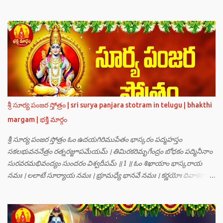
గణములు,సాధు పుంగవులు తారకాసురుడు పెడుతున్న బాధలు భరింపలేకుండా
ఉన్నారు. తారకాసురుడు బ్రహ్మగారి నుండి పొందిన వరమేమనగా… పరమశివుని
వీర్యానికి జన్మించిన వాడి చేతిలోనే తాను సంహరించబడాలి అని. శివుడు అంటే
కామాన్ని గెలిచిన వాడు, ఆయన ఎప్పుడు తనలోతానే రమిస్తూ ఆత్మస్థితిలో
ఉంటాడు కదా, ఆయనకి పుత్రుడు ఎలా కలుగుతాడులే అనుకుని తారకాసురుడు
దేవతలందరినీ బాధపెడుతున్నాడు. శివవీర్యానికి జన్మించే ఆ బాలుడు ఏ విధంగా
ఆవిర్భావిస్తాడో తెలియక దేవతలందరూ కలిసి సత్యలోకానికి వెళ్ళి, అక్కడ
వాణీనాథుడైన చతుర్ముఖ బ్రహ్మ గారిని దర్శించి, అక్కడి నుంచి బ్రహ్మగారితో సహా
శ్రీమన్నారాయణుని దర్శించి తారకాసురుడు పెడుతున్న బాధలన్నీ వివరించారు.
శ్రీ సూర్య పంజర స్తోత్రం | sri surya panjara stotram in telugu | bhakthi
అప్పుడు స్థితికారుడైన శ్రీమహావిష్ణువు ఇలా అన్నారు…”బ్రహ్మాదిదేవతలారా! మీ
margam | భక్తి మార్గం
కష్టాలు త్వరలో తీరుతాయి. మీరు కొంతకాలం క్షమాగుణంతో ఓపిక పట...
శ్రీ సూర్య పంజర స్తోత్రం ఓం ఉదయగిరిముపేతం భాస్కరం పద్మహస్తం
సకలభువననేత్రం రత్నరజ్జూపమేయమ్ । తిమిరకరిమృగేంద్రం బోధకం పద్మినీనాం
సురవరమభివంద్యం సుందరం విశ్వదీపమ్ ॥ 1 ॥ ఓం శిఖాయాం భాస్కరాయ
నమః । లలాటే సూర్యాయ నమః । భ్రూమధ్యే భానవే నమః । కర్ణయోః దివాకరాయ
నమః । నాసికాయాం భానవే నమః । నేత్రయోః సవిత్రే నమః । ముఖే భాస్కరాయ
నమః । ఓష్ఠయోః పర్జన్యాయ నమః । పాదయోః ప్రభాకరాయ నమః ॥ 2 ॥ ఓం హ్రాం
హ్రీం హ్రూం హ్రైం హ్రౌం హ్రః । ఓం హంసాం హంసీం హంసూం హంసైం హంసౌం