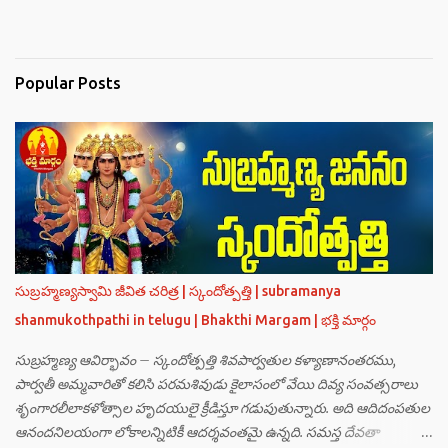
Popular Posts
సుబ్రహ్మణ్యస్వామి జీవిత చరిత్ర | స్కందోత్పత్తి | subramanya
shanmukothpathi in telugu | Bhakthi Margam | భక్తి మార్గం
సుబ్రహ్మణ్య ఆవిర్భావం – స్కందోత్పత్తి శివపార్వతుల కళ్యాణానంతరము,
పార్వతీ అమ్మవారితో కలిసి పరమశివుడు కైలాసంలో వేయి దివ్య సంవత్సరాలు
శృంగారలీలాకళోత్సాల హృదయులై క్రీడిస్తూ గడుపుతున్నారు. అది ఆదిదంపతుల
ఆనందనిలయంగా లోకాలన్నిటికీ ఆదర్శవంతమై ఉన్నది. సమస్త దేవతా