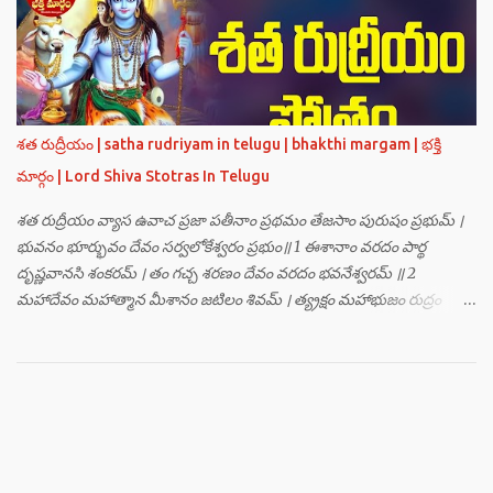
హంసః ॥ 3 ॥ ఓం సత్యతేజోజ్జ్వలజ్వాలామాలినే మణికుంభాయ హుం ఫట్ స్వాహా
। ఓం స్థితిరూపకకారణాయ పూర్వాదిగ్భాగే మాం రక్షతు ॥ 4 ॥ ఓం
బ్రహ్మతేజోజ్జ్వలజ్వాలామాలినే మణికుంభాయ హుం ఫట్ స్వాహా । ఓం
తారకబ్రహ్మరూపాయ పరయంత్ర-పరతంత్ర-పరమంత్ర-సర్వోపద్రవనాశనార్థం
దక్షిణదిగ్భాగే మాం రక్షతు ॥ 5 ॥ ఓం విష్ణుతేజోజ్జ్వలజ్వాలామాలినే
మణికుంభాయ హుం ఫట్ స్వాహా । ఓం ప్రచండమార్తాండ ఉగ్రతేజోరూపిణే
శత రుద్రీయం | satha rudriyam in telugu | bhakthi margam | భక్తి
ముకురవర్ణాయ తేజోవర్ణాయ మమ సర్వరాజస్త్రీపురుష-వశీకరణార్థం
మార్గం | Lord Shiva Stotras In Telugu
పశ్చిమదిగ్భాగే మాం రక్షతు ॥ 6 ॥ ఓం రుద్రతేజోజ్జ్వలజ్వాలామాలినే
మణికుంభాయ హుం ఫట్ స్వాహా । ఓం భవాయ రుద్రరూపిణే ఉత్తరదిగ్భాగే సర్వ...
శత రుద్రీయం వ్యాస ఉవాచ ప్రజా పతీనాం ప్రథమం తేజసాం పురుషం ప్రభుమ్ ।
భువనం భూర్భువం దేవం సర్వలోకేశ్వరం ప్రభుం॥ 1 ఈశానాం వరదం పార్థ
దృష్ణవానసి శంకరమ్ । తం గచ్చ శరణం దేవం వరదం భవనేశ్వరమ్ ॥ 2
మహాదేవం మహాత్మాన మీశానం జటిలం శివమ్ । త్య్రక్షం మహాభుజం రుద్రం
శిఖినం చీరవాసనమ్ ॥ 3 మహాదేవం హరం స్థాణుం వరదం భవనేశ్వరమ్ ।
జగత్ర్పాధానమధికం జగత్ప్రీతమధీశ్వరమ్ ॥ 4 జగద్యోనిం జగద్ద్వీపం జయనం
జగతో గతిమ్ । విశ్వాత్మానం విశ్వసృజం విశ్వమూర్తిం యశస్వినమ్ ॥ 5 విశ్వేశ్వరం
విశ్వవరం కర్మాణామీశ్వరం ప్రభుమ్ । శంభుం స్వయంభుం భూతేశం
భూతభవ్యభవోద్భవమ్ ॥ 6 యోగం యోగేశ్వరం శర్వం సర్వలోకేశ్వరేశ్వరమ్ ।
సర్వశ్రేష్టం జగచ్ఛ్రేష్టం వరిష్టం పరమేష్ఠినమ్ ॥ 7 లోకత్రయ విధాతారమేకం
లోకత్రయాశ్రయమ్ । సుదుర్జయం జగన్నాథం జన్మమృత్యు జరాతిగమ్ ॥ 8