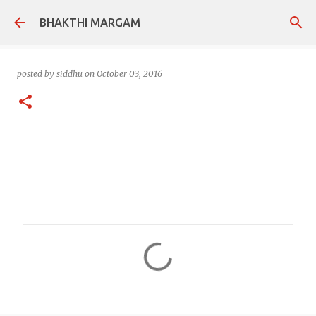
Skip to main content
BHAKTHI MARGAM
posted by
siddhu
on
October 03, 2016
C
o
m
m