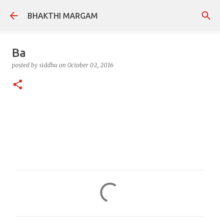
Skip to main content
BHAKTHI MARGAM
Ba
posted by
siddhu
on
October 02, 2016
C
o
m