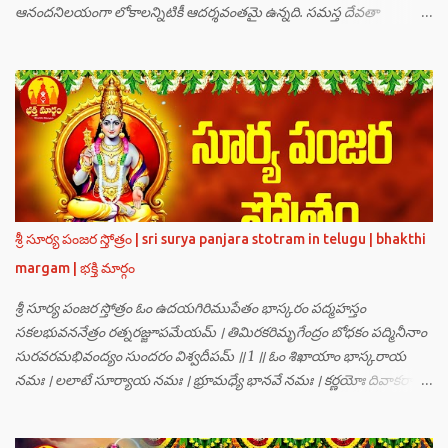
ఆనందనిలయంగా లోకాలన్నిటికీ ఆదర్శవంతమై ఉన్నది. సమస్త దేవతా
గణములు,సాధు పుంగవులు తారకాసురుడు పెడుతున్న బాధలు భరింపలేకుండా
ఉన్నారు. తారకాసురుడు బ్రహ్మగారి నుండి పొందిన వరమేమనగా… పరమశివుని
వీర్యానికి జన్మించిన వాడి చేతిలోనే తాను సంహరించబడాలి అని. శివుడు అంటే
కామాన్ని గెలిచిన వాడు, ఆయన ఎప్పుడు తనలోతానే రమిస్తూ ఆత్మస్థితిలో
ఉంటాడు కదా, ఆయనకి పుత్రుడు ఎలా కలుగుతాడులే అనుకుని తారకాసురుడు
దేవతలందరినీ బాధపెడుతున్నాడు. శివవీర్యానికి జన్మించే ఆ బాలుడు ఏ విధంగా
ఆవిర్భావిస్తాడో తెలియక దేవతలందరూ కలిసి సత్యలోకానికి వెళ్ళి, అక్కడ
వాణీనాథుడైన చతుర్ముఖ బ్రహ్మ గారిని దర్శించి, అక్కడి నుంచి బ్రహ్మగారితో సహా
శ్రీమన్నారాయణుని దర్శించి తారకాసురుడు పెడుతున్న బాధలన్నీ వివరించారు.
శ్రీ సూర్య పంజర స్తోత్రం | sri surya panjara stotram in telugu | bhakthi
అప్పుడు స్థితికారుడైన శ్రీమహావిష్ణువు ఇలా అన్నారు…”బ్రహ్మాదిదేవతలారా! మీ
margam | భక్తి మార్గం
కష్టాలు త్వరలో తీరుతాయి. మీరు కొంతకాలం క్షమాగుణంతో ఓపిక పట...
శ్రీ సూర్య పంజర స్తోత్రం ఓం ఉదయగిరిముపేతం భాస్కరం పద్మహస్తం
సకలభువననేత్రం రత్నరజ్జూపమేయమ్ । తిమిరకరిమృగేంద్రం బోధకం పద్మినీనాం
సురవరమభివంద్యం సుందరం విశ్వదీపమ్ ॥ 1 ॥ ఓం శిఖాయాం భాస్కరాయ
నమః । లలాటే సూర్యాయ నమః । భ్రూమధ్యే భానవే నమః । కర్ణయోః దివాకరాయ
నమః । నాసికాయాం భానవే నమః । నేత్రయోః సవిత్రే నమః । ముఖే భాస్కరాయ
నమః । ఓష్ఠయోః పర్జన్యాయ నమః । పాదయోః ప్రభాకరాయ నమః ॥ 2 ॥ ఓం హ్రాం