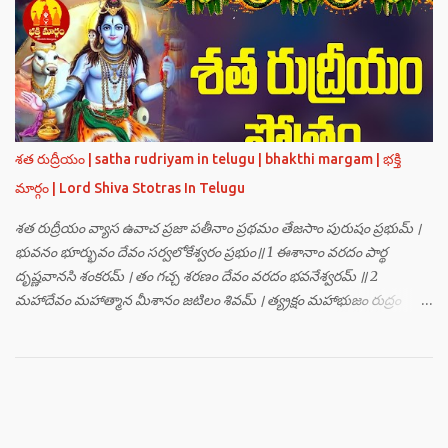
హ్రీం హ్రూం హ్రైం హ్రౌం హ్రః । ఓం హంసాం హంసీం హంసూం హంసైం హంసౌం
హంసః ॥ 3 ॥ ఓం సత్యతేజోజ్జ్వలజ్వాలామాలినే మణికుంభాయ హుం ఫట్ స్వాహా
। ఓం స్థితిరూపకకారణాయ పూర్వాదిగ్భాగే మాం రక్షతు ॥ 4 ॥ ఓం
బ్రహ్మతేజోజ్జ్వలజ్వాలామాలినే మణికుంభాయ హుం ఫట్ స్వాహా । ఓం
తారకబ్రహ్మరూపాయ పరయంత్ర-పరతంత్ర-పరమంత్ర-సర్వోపద్రవనాశనార్థం
దక్షిణదిగ్భాగే మాం రక్షతు ॥ 5 ॥ ఓం విష్ణుతేజోజ్జ్వలజ్వాలామాలినే
మణికుంభాయ హుం ఫట్ స్వాహా । ఓం ప్రచండమార్తాండ ఉగ్రతేజోరూపిణే
శత రుద్రీయం | satha rudriyam in telugu | bhakthi margam | భక్తి
ముకురవర్ణాయ తేజోవర్ణాయ మమ సర్వరాజస్త్రీపురుష-వశీకరణార్థం
మార్గం | Lord Shiva Stotras In Telugu
పశ్చిమదిగ్భాగే మాం రక్షతు ॥ 6 ॥ ఓం రుద్రతేజోజ్జ్వలజ్వాలామాలినే
మణికుంభాయ హుం ఫట్ స్వాహా । ఓం భవాయ రుద్రరూపిణే ఉత్తరదిగ్భాగే సర్వ...
శత రుద్రీయం వ్యాస ఉవాచ ప్రజా పతీనాం ప్రథమం తేజసాం పురుషం ప్రభుమ్ ।
భువనం భూర్భువం దేవం సర్వలోకేశ్వరం ప్రభుం॥ 1 ఈశానాం వరదం పార్థ
దృష్ణవానసి శంకరమ్ । తం గచ్చ శరణం దేవం వరదం భవనేశ్వరమ్ ॥ 2
మహాదేవం మహాత్మాన మీశానం జటిలం శివమ్ । త్య్రక్షం మహాభుజం రుద్రం
శిఖినం చీరవాసనమ్ ॥ 3 మహాదేవం హరం స్థాణుం వరదం భవనేశ్వరమ్ ।
జగత్ర్పాధానమధికం జగత్ప్రీతమధీశ్వరమ్ ॥ 4 జగద్యోనిం జగద్ద్వీపం జయనం
జగతో గతిమ్ । విశ్వాత్మానం విశ్వసృజం విశ్వమూర్తిం యశస్వినమ్ ॥ 5 విశ్వేశ్వరం
విశ్వవరం కర్మాణామీశ్వరం ప్రభుమ్ । శంభుం స్వయంభుం భూతేశం
భూతభవ్యభవోద్భవమ్ ॥ 6 యోగం యోగేశ్వరం శర్వం సర్వలోకేశ్వరేశ్వరమ్ ।
సర్వశ్రేష్టం జగచ్ఛ్రేష్టం వరిష్టం పరమేష్ఠినమ్ ॥ 7 లోకత్రయ విధాతారమేకం