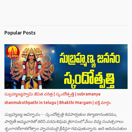
Popular Posts
సుబ్రహ్మణ్యస్వామి జీవిత చరిత్ర | స్కందోత్పత్తి | subramanya
shanmukothpathi in telugu | Bhakthi Margam | భక్తి మార్గం
సుబ్రహ్మణ్య ఆవిర్భావం – స్కందోత్పత్తి శివపార్వతుల కళ్యాణానంతరము,
పార్వతీ అమ్మవారితో కలిసి పరమశివుడు కైలాసంలో వేయి దివ్య సంవత్సరాలు
శృంగారలీలాకళోత్సాల హృదయులై క్రీడిస్తూ గడుపుతున్నారు. అది ఆదిదంపతుల