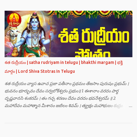
నమః । నాసికాయాం భానవే నమః । నేత్రయోః సవిత్రే నమః । ముఖే భాస్కరాయ
నమః । ఓష్ఠయోః పర్జన్యాయ నమః । పాదయోః ప్రభాకరాయ నమః ॥ 2 ॥ ఓం హ్రాం
హ్రీం హ్రూం హ్రైం హ్రౌం హ్రః । ఓం హంసాం హంసీం హంసూం హంసైం హంసౌం
హంసః ॥ 3 ॥ ఓం సత్యతేజోజ్జ్వలజ్వాలామాలినే మణికుంభాయ హుం ఫట్ స్వాహా
। ఓం స్థితిరూపకకారణాయ పూర్వాదిగ్భాగే మాం రక్షతు ॥ 4 ॥ ఓం
బ్రహ్మతేజోజ్జ్వలజ్వాలామాలినే మణికుంభాయ హుం ఫట్ స్వాహా । ఓం
తారకబ్రహ్మరూపాయ పరయంత్ర-పరతంత్ర-పరమంత్ర-సర్వోపద్రవనాశనార్థం
దక్షిణదిగ్భాగే మాం రక్షతు ॥ 5 ॥ ఓం విష్ణుతేజోజ్జ్వలజ్వాలామాలినే
మణికుంభాయ హుం ఫట్ స్వాహా । ఓం ప్రచండమార్తాండ ఉగ్రతేజోరూపిణే
శత రుద్రీయం | satha rudriyam in telugu | bhakthi margam | భక్తి
ముకురవర్ణాయ తేజోవర్ణాయ మమ సర్వరాజస్త్రీపురుష-వశీకరణార్థం
మార్గం | Lord Shiva Stotras In Telugu
పశ్చిమదిగ్భాగే మాం రక్షతు ॥ 6 ॥ ఓం రుద్రతేజోజ్జ్వలజ్వాలామాలినే
మణికుంభాయ హుం ఫట్ స్వాహా । ఓం భవాయ రుద్రరూపిణే ఉత్తరదిగ్భాగే సర్వ...
శత రుద్రీయం వ్యాస ఉవాచ ప్రజా పతీనాం ప్రథమం తేజసాం పురుషం ప్రభుమ్ ।
భువనం భూర్భువం దేవం సర్వలోకేశ్వరం ప్రభుం॥ 1 ఈశానాం వరదం పార్థ
దృష్ణవానసి శంకరమ్ । తం గచ్చ శరణం దేవం వరదం భవనేశ్వరమ్ ॥ 2
మహాదేవం మహాత్మాన మీశానం జటిలం శివమ్ । త్య్రక్షం మహాభుజం రుద్రం
శిఖినం చీరవాసనమ్ ॥ 3 మహాదేవం హరం స్థాణుం వరదం భవనేశ్వరమ్ ।
జగత్ర్పాధానమధికం జగత్ప్రీతమధీశ్వరమ్ ॥ 4 జగద్యోనిం జగద్ద్వీపం జయనం
జగతో గతిమ్ । విశ్వాత్మానం విశ్వసృజం విశ్వమూర్తిం యశస్వినమ్ ॥ 5 విశ్వేశ్వరం
విశ్వవరం కర్మాణామీశ్వరం ప్రభుమ్ । శంభుం స్వయంభుం భూతేశం