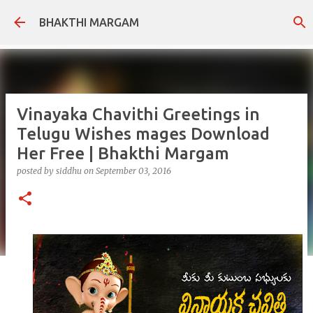
Skip to main content
BHAKTHI MARGAM
Vinayaka Chavithi Greetings in
Telugu Wishes mages Download
Her Free | Bhakthi Margam
posted by
siddhu
on
September 03, 2016