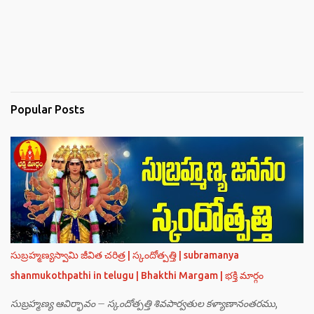
Popular Posts
సుబ్రహ్మణ్యస్వామి జీవిత చరిత్ర | స్కందోత్పత్తి | subramanya
shanmukothpathi in telugu | Bhakthi Margam | భక్తి మార్గం
సుబ్రహ్మణ్య ఆవిర్భావం – స్కందోత్పత్తి శివపార్వతుల కళ్యాణానంతరము,