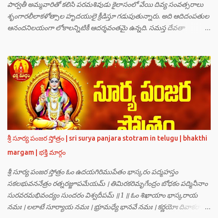
పార్వతీ అమ్మవారితో కలిసి పరమశివుడు కైలాసంలో వేయి దివ్య సంవత్సరాలు
శృంగారలీలాకళోత్సాల హృదయులై క్రీడిస్తూ గడుపుతున్నారు. అది ఆదిదంపతుల
ఆనందనిలయంగా లోకాలన్నిటికీ ఆదర్శవంతమై ఉన్నది. సమస్త దేవతా
గణములు,సాధు పుంగవులు తారకాసురుడు పెడుతున్న బాధలు భరింపలేకుండా
ఉన్నారు. తారకాసురుడు బ్రహ్మగారి నుండి పొందిన వరమేమనగా… పరమశివుని
వీర్యానికి జన్మించిన వాడి చేతిలోనే తాను సంహరించబడాలి అని. శివుడు అంటే
కామాన్ని గెలిచిన వాడు, ఆయన ఎప్పుడు తనలోతానే రమిస్తూ ఆత్మస్థితిలో
ఉంటాడు కదా, ఆయనకి పుత్రుడు ఎలా కలుగుతాడులే అనుకుని తారకాసురుడు
దేవతలందరినీ బాధపెడుతున్నాడు. శివవీర్యానికి జన్మించే ఆ బాలుడు ఏ విధంగా
ఆవిర్భావిస్తాడో తెలియక దేవతలందరూ కలిసి సత్యలోకానికి వెళ్ళి, అక్కడ
వాణీనాథుడైన చతుర్ముఖ బ్రహ్మ గారిని దర్శించి, అక్కడి నుంచి బ్రహ్మగారితో సహా
శ్రీమన్నారాయణుని దర్శించి తారకాసురుడు పెడుతున్న బాధలన్నీ వివరించారు.
శ్రీ సూర్య పంజర స్తోత్రం | sri surya panjara stotram in telugu | bhakthi
అప్పుడు స్థితికారుడైన శ్రీమహావిష్ణువు ఇలా అన్నారు…”బ్రహ్మాదిదేవతలారా! మీ
margam | భక్తి మార్గం
కష్టాలు త్వరలో తీరుతాయి. మీరు కొంతకాలం క్షమాగుణంతో ఓపిక పట...
శ్రీ సూర్య పంజర స్తోత్రం ఓం ఉదయగిరిముపేతం భాస్కరం పద్మహస్తం
సకలభువననేత్రం రత్నరజ్జూపమేయమ్ । తిమిరకరిమృగేంద్రం బోధకం పద్మినీనాం
సురవరమభివంద్యం సుందరం విశ్వదీపమ్ ॥ 1 ॥ ఓం శిఖాయాం భాస్కరాయ
నమః । లలాటే సూర్యాయ నమః । భ్రూమధ్యే భానవే నమః । కర్ణయోః దివాకరాయ