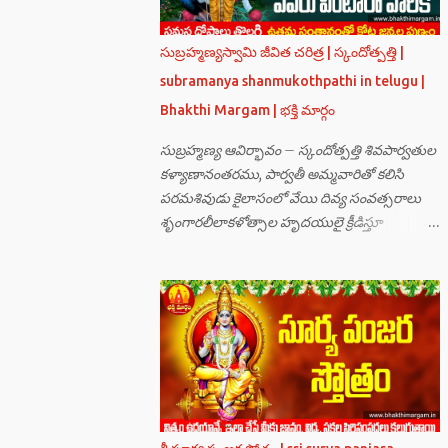
సుబ్రహ్మణ్యస్వామి జీవిత చరిత్ర | స్కందోత్పత్తి |
subramanya shanmukothpathi in telugu |
Bhakthi Margam | భక్తి మార్గం
సుబ్రహ్మణ్య ఆవిర్భావం – స్కందోత్పత్తి శివపార్వతుల
కళ్యాణానంతరము, పార్వతీ అమ్మవారితో కలిసి
పరమశివుడు కైలాసంలో వేయి దివ్య సంవత్సరాలు
శృంగారలీలాకళోత్సాల హృదయులై క్రీడిస్తూ
గడుపుతున్నారు. అది ఆదిదంపతుల
ఆనందనిలయంగా లోకాలన్నిటికీ ఆదర్శవంతమై
ఉన్నది. సమస్త దేవతా గణములు,సాధు పుంగవులు
తారకాసురుడు పెడుతున్న బాధలు భరింపలేకుండా
ఉన్నారు. తారకాసురుడు బ్రహ్మగారి నుండి పొందిన
వరమేమనగా… పరమశివుని వీర్యానికి జన్మించిన వాడి
చేతిలోనే తాను సంహరించబడాలి అని. శివుడు అంటే
కామాన్ని గెలిచిన వాడు, ఆయన ఎప్పుడు తనలోతానే
రమిస్తూ ఆత్మస్థితిలో ఉంటాడు కదా, ఆయనకి