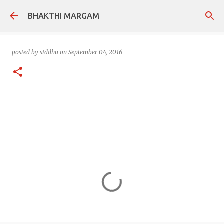
Skip to main content
BHAKTHI MARGAM
posted by
siddhu
on
September 04, 2016
C
o
m
m