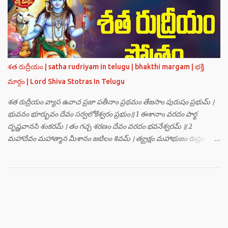
హంసః ॥ 3 ॥ ఓం సత్యతేజోజ్జ్వలజ్వాలామాలినే మణికుంభాయ హుం ఫట్ స్వాహా
। ఓం స్థితిరూపకకారణాయ పూర్వాదిగ్భాగే మాం రక్షతు ॥ 4 ॥ ఓం
బ్రహ్మతేజోజ్జ్వలజ్వాలామాలినే మణికుంభాయ హుం ఫట్ స్వాహా । ఓం
తారకబ్రహ్మరూపాయ పరయంత్ర-పరతంత్ర-పరమంత్ర-సర్వోపద్రవనాశనార్థం
దక్షిణదిగ్భాగే మాం రక్షతు ॥ 5 ॥ ఓం విష్ణుతేజోజ్జ్వలజ్వాలామాలినే
మణికుంభాయ హుం ఫట్ స్వాహా । ఓం ప్రచండమార్తాండ ఉగ్రతేజోరూపిణే
శత రుద్రీయం | satha rudriyam in telugu | bhakthi margam | భక్తి
ముకురవర్ణాయ తేజోవర్ణాయ మమ సర్వరాజస్త్రీపురుష-వశీకరణార్థం
మార్గం | Lord Shiva Stotras In Telugu
పశ్చిమదిగ్భాగే మాం రక్షతు ॥ 6 ॥ ఓం రుద్రతేజోజ్జ్వలజ్వాలామాలినే
మణికుంభాయ హుం ఫట్ స్వాహా । ఓం భవాయ రుద్రరూపిణే ఉత్తరదిగ్భాగే సర్వ...
శత రుద్రీయం వ్యాస ఉవాచ ప్రజా పతీనాం ప్రథమం తేజసాం పురుషం ప్రభుమ్ ।
భువనం భూర్భువం దేవం సర్వలోకేశ్వరం ప్రభుం॥ 1 ఈశానాం వరదం పార్థ
దృష్ణవానసి శంకరమ్ । తం గచ్చ శరణం దేవం వరదం భవనేశ్వరమ్ ॥ 2
మహాదేవం మహాత్మాన మీశానం జటిలం శివమ్ । త్య్రక్షం మహాభుజం రుద్రం
శిఖినం చీరవాసనమ్ ॥ 3 మహాదేవం హరం స్థాణుం వరదం భవనేశ్వరమ్ ।
జగత్ర్పాధానమధికం జగత్ప్రీతమధీశ్వరమ్ ॥ 4 జగద్యోనిం జగద్ద్వీపం జయనం
జగతో గతిమ్ । విశ్వాత్మానం విశ్వసృజం విశ్వమూర్తిం యశస్వినమ్ ॥ 5 విశ్వేశ్వరం
విశ్వవరం కర్మాణామీశ్వరం ప్రభుమ్ । శంభుం స్వయంభుం భూతేశం
భూతభవ్యభవోద్భవమ్ ॥ 6 యోగం యోగేశ్వరం శర్వం సర్వలోకేశ్వరేశ్వరమ్ ।
సర్వశ్రేష్టం జగచ్ఛ్రేష్టం వరిష్టం పరమేష్ఠినమ్ ॥ 7 లోకత్రయ విధాతారమేకం
లోకత్రయాశ్రయమ్ । సుదుర్జయం జగన్నాథం జన్మమృత్యు జరాతిగమ్ ॥ 8