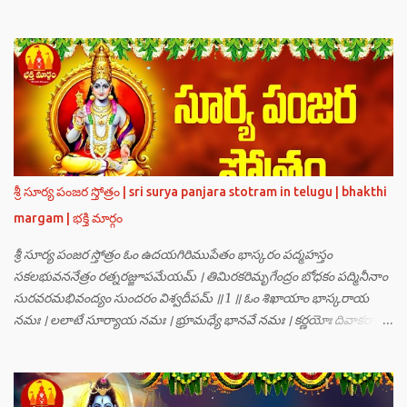
గణములు,సాధు పుంగవులు తారకాసురుడు పెడుతున్న బాధలు భరింపలేకుండా
ఉన్నారు. తారకాసురుడు బ్రహ్మగారి నుండి పొందిన వరమేమనగా… పరమశివుని
వీర్యానికి జన్మించిన వాడి చేతిలోనే తాను సంహరించబడాలి అని. శివుడు అంటే
కామాన్ని గెలిచిన వాడు, ఆయన ఎప్పుడు తనలోతానే రమిస్తూ ఆత్మస్థితిలో
ఉంటాడు కదా, ఆయనకి పుత్రుడు ఎలా కలుగుతాడులే అనుకుని తారకాసురుడు
దేవతలందరినీ బాధపెడుతున్నాడు. శివవీర్యానికి జన్మించే ఆ బాలుడు ఏ విధంగా
ఆవిర్భావిస్తాడో తెలియక దేవతలందరూ కలిసి సత్యలోకానికి వెళ్ళి, అక్కడ
వాణీనాథుడైన చతుర్ముఖ బ్రహ్మ గారిని దర్శించి, అక్కడి నుంచి బ్రహ్మగారితో సహా
శ్రీమన్నారాయణుని దర్శించి తారకాసురుడు పెడుతున్న బాధలన్నీ వివరించారు.
శ్రీ సూర్య పంజర స్తోత్రం | sri surya panjara stotram in telugu | bhakthi
అప్పుడు స్థితికారుడైన శ్రీమహావిష్ణువు ఇలా అన్నారు…”బ్రహ్మాదిదేవతలారా! మీ
margam | భక్తి మార్గం
కష్టాలు త్వరలో తీరుతాయి. మీరు కొంతకాలం క్షమాగుణంతో ఓపిక పట...
శ్రీ సూర్య పంజర స్తోత్రం ఓం ఉదయగిరిముపేతం భాస్కరం పద్మహస్తం
సకలభువననేత్రం రత్నరజ్జూపమేయమ్ । తిమిరకరిమృగేంద్రం బోధకం పద్మినీనాం
సురవరమభివంద్యం సుందరం విశ్వదీపమ్ ॥ 1 ॥ ఓం శిఖాయాం భాస్కరాయ
నమః । లలాటే సూర్యాయ నమః । భ్రూమధ్యే భానవే నమః । కర్ణయోః దివాకరాయ
నమః । నాసికాయాం భానవే నమః । నేత్రయోః సవిత్రే నమః । ముఖే భాస్కరాయ
నమః । ఓష్ఠయోః పర్జన్యాయ నమః । పాదయోః ప్రభాకరాయ నమః ॥ 2 ॥ ఓం హ్రాం
హ్రీం హ్రూం హ్రైం హ్రౌం హ్రః । ఓం హంసాం హంసీం హంసూం హంసైం హంసౌం