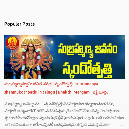
Popular Posts
సుబ్రహ్మణ్యస్వామి జీవిత చరిత్ర | స్కందోత్పత్తి | subramanya
shanmukothpathi in telugu | Bhakthi Margam | భక్తి మార్గం
సుబ్రహ్మణ్య ఆవిర్భావం – స్కందోత్పత్తి శివపార్వతుల కళ్యాణానంతరము,
పార్వతీ అమ్మవారితో కలిసి పరమశివుడు కైలాసంలో వేయి దివ్య సంవత్సరాలు
శృంగారలీలాకళోత్సాల హృదయులై క్రీడిస్తూ గడుపుతున్నారు. అది ఆదిదంపతుల
ఆనందనిలయంగా లోకాలన్నిటికీ ఆదర్శవంతమై ఉన్నది. సమస్త దేవతా