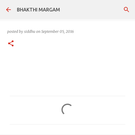
Skip to main content
BHAKTHI MARGAM
posted by
siddhu
on
September 05, 2016
C
o
m
m