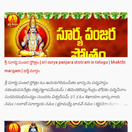
గణములు,సాధు పుంగవులు తారకాసురుడు పెడుతున్న బాధలు భరింపలేకుండా
ఉన్నారు. తారకాసురుడు బ్రహ్మగారి నుండి పొందిన వరమేమనగా… పరమశివుని
వీర్యానికి జన్మించిన వాడి చేతిలోనే తాను సంహరించబడాలి అని. శివుడు అంటే
కామాన్ని గెలిచిన వాడు, ఆయన ఎప్పుడు తనలోతానే రమిస్తూ ఆత్మస్థితిలో
ఉంటాడు కదా, ఆయనకి పుత్రుడు ఎలా కలుగుతాడులే అనుకుని తారకాసురుడు
దేవతలందరినీ బాధపెడుతున్నాడు. శివవీర్యానికి జన్మించే ఆ బాలుడు ఏ విధంగా
ఆవిర్భావిస్తాడో తెలియక దేవతలందరూ కలిసి సత్యలోకానికి వెళ్ళి, అక్కడ
వాణీనాథుడైన చతుర్ముఖ బ్రహ్మ గారిని దర్శించి, అక్కడి నుంచి బ్రహ్మగారితో సహా
శ్రీమన్నారాయణుని దర్శించి తారకాసురుడు పెడుతున్న బాధలన్నీ వివరించారు.
శ్రీ సూర్య పంజర స్తోత్రం | sri surya panjara stotram in telugu | bhakthi
అప్పుడు స్థితికారుడైన శ్రీమహావిష్ణువు ఇలా అన్నారు…”బ్రహ్మాదిదేవతలారా! మీ
margam | భక్తి మార్గం
కష్టాలు త్వరలో తీరుతాయి. మీరు కొంతకాలం క్షమాగుణంతో ఓపిక పట...
శ్రీ సూర్య పంజర స్తోత్రం ఓం ఉదయగిరిముపేతం భాస్కరం పద్మహస్తం
సకలభువననేత్రం రత్నరజ్జూపమేయమ్ । తిమిరకరిమృగేంద్రం బోధకం పద్మినీనాం
సురవరమభివంద్యం సుందరం విశ్వదీపమ్ ॥ 1 ॥ ఓం శిఖాయాం భాస్కరాయ
నమః । లలాటే సూర్యాయ నమః । భ్రూమధ్యే భానవే నమః । కర్ణయోః దివాకరాయ
నమః । నాసికాయాం భానవే నమః । నేత్రయోః సవిత్రే నమః । ముఖే భాస్కరాయ
నమః । ఓష్ఠయోః పర్జన్యాయ నమః । పాదయోః ప్రభాకరాయ నమః ॥ 2 ॥ ఓం హ్రాం
హ్రీం హ్రూం హ్రైం హ్రౌం హ్రః । ఓం హంసాం హంసీం హంసూం హంసైం హంసౌం