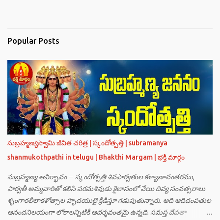
Popular Posts
సుబ్రహ్మణ్యస్వామి జీవిత చరిత్ర | స్కందోత్పత్తి | subramanya
shanmukothpathi in telugu | Bhakthi Margam | భక్తి మార్గం
సుబ్రహ్మణ్య ఆవిర్భావం – స్కందోత్పత్తి శివపార్వతుల కళ్యాణానంతరము,
పార్వతీ అమ్మవారితో కలిసి పరమశివుడు కైలాసంలో వేయి దివ్య సంవత్సరాలు
శృంగారలీలాకళోత్సాల హృదయులై క్రీడిస్తూ గడుపుతున్నారు. అది ఆదిదంపతుల
ఆనందనిలయంగా లోకాలన్నిటికీ ఆదర్శవంతమై ఉన్నది. సమస్త దేవతా