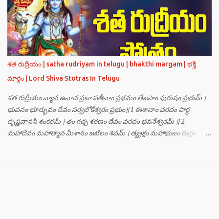
హంసః ॥ 3 ॥ ఓం సత్యతేజోజ్జ్వలజ్వాలామాలినే మణికుంభాయ హుం ఫట్ స్వాహా
। ఓం స్థితిరూపకకారణాయ పూర్వాదిగ్భాగే మాం రక్షతు ॥ 4 ॥ ఓం
బ్రహ్మతేజోజ్జ్వలజ్వాలామాలినే మణికుంభాయ హుం ఫట్ స్వాహా । ఓం
తారకబ్రహ్మరూపాయ పరయంత్ర-పరతంత్ర-పరమంత్ర-సర్వోపద్రవనాశనార్థం
దక్షిణదిగ్భాగే మాం రక్షతు ॥ 5 ॥ ఓం విష్ణుతేజోజ్జ్వలజ్వాలామాలినే
మణికుంభాయ హుం ఫట్ స్వాహా । ఓం ప్రచండమార్తాండ ఉగ్రతేజోరూపిణే
శత రుద్రీయం | satha rudriyam in telugu | bhakthi margam | భక్తి
ముకురవర్ణాయ తేజోవర్ణాయ మమ సర్వరాజస్త్రీపురుష-వశీకరణార్థం
మార్గం | Lord Shiva Stotras In Telugu
పశ్చిమదిగ్భాగే మాం రక్షతు ॥ 6 ॥ ఓం రుద్రతేజోజ్జ్వలజ్వాలామాలినే
మణికుంభాయ హుం ఫట్ స్వాహా । ఓం భవాయ రుద్రరూపిణే ఉత్తరదిగ్భాగే సర్వ...
శత రుద్రీయం వ్యాస ఉవాచ ప్రజా పతీనాం ప్రథమం తేజసాం పురుషం ప్రభుమ్ ।
భువనం భూర్భువం దేవం సర్వలోకేశ్వరం ప్రభుం॥ 1 ఈశానాం వరదం పార్థ
దృష్ణవానసి శంకరమ్ । తం గచ్చ శరణం దేవం వరదం భవనేశ్వరమ్ ॥ 2
మహాదేవం మహాత్మాన మీశానం జటిలం శివమ్ । త్య్రక్షం మహాభుజం రుద్రం
శిఖినం చీరవాసనమ్ ॥ 3 మహాదేవం హరం స్థాణుం వరదం భవనేశ్వరమ్ ।
జగత్ర్పాధానమధికం జగత్ప్రీతమధీశ్వరమ్ ॥ 4 జగద్యోనిం జగద్ద్వీపం జయనం
జగతో గతిమ్ । విశ్వాత్మానం విశ్వసృజం విశ్వమూర్తిం యశస్వినమ్ ॥ 5 విశ్వేశ్వరం
విశ్వవరం కర్మాణామీశ్వరం ప్రభుమ్ । శంభుం స్వయంభుం భూతేశం
భూతభవ్యభవోద్భవమ్ ॥ 6 యోగం యోగేశ్వరం శర్వం సర్వలోకేశ్వరేశ్వరమ్ ।
సర్వశ్రేష్టం జగచ్ఛ్రేష్టం వరిష్టం పరమేష్ఠినమ్ ॥ 7 లోకత్రయ విధాతారమేకం
లోకత్రయాశ్రయమ్ । సుదుర్జయం జగన్నాథం జన్మమృత్యు జరాతిగమ్ ॥ 8