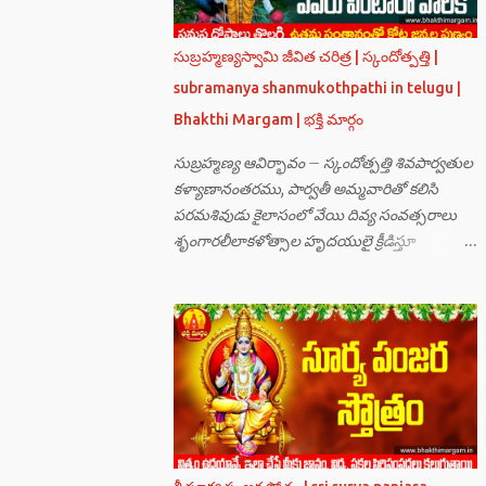
సుబ్రహ్మణ్యస్వామి జీవిత చరిత్ర | స్కందోత్పత్తి |
subramanya shanmukothpathi in telugu |
Bhakthi Margam | భక్తి మార్గం
సుబ్రహ్మణ్య ఆవిర్భావం – స్కందోత్పత్తి శివపార్వతుల
కళ్యాణానంతరము, పార్వతీ అమ్మవారితో కలిసి
పరమశివుడు కైలాసంలో వేయి దివ్య సంవత్సరాలు
శృంగారలీలాకళోత్సాల హృదయులై క్రీడిస్తూ
గడుపుతున్నారు. అది ఆదిదంపతుల
ఆనందనిలయంగా లోకాలన్నిటికీ ఆదర్శవంతమై
ఉన్నది. సమస్త దేవతా గణములు,సాధు పుంగవులు
తారకాసురుడు పెడుతున్న బాధలు భరింపలేకుండా
ఉన్నారు. తారకాసురుడు బ్రహ్మగారి నుండి పొందిన
వరమేమనగా… పరమశివుని వీర్యానికి జన్మించిన వాడి
చేతిలోనే తాను సంహరించబడాలి అని. శివుడు అంటే
కామాన్ని గెలిచిన వాడు, ఆయన ఎప్పుడు తనలోతానే
రమిస్తూ ఆత్మస్థితిలో ఉంటాడు కదా, ఆయనకి