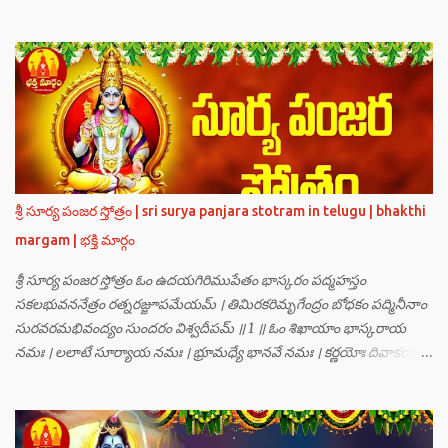
గణములు,సాధు పుంగవులు తారకాసురుడు పెడుతున్న బాధలు భరింపలేకుండా
ఉన్నారు. తారకాసురుడు బ్రహ్మగారి నుండి పొందిన వరమేమనగా… పరమశివుని
వీర్యానికి జన్మించిన వాడి చేతిలోనే తాను సంహరించబడాలి అని. శివుడు అంటే
కామాన్ని గెలిచిన వాడు, ఆయన ఎప్పుడు తనలోతానే రమిస్తూ ఆత్మస్థితిలో
ఉంటాడు కదా, ఆయనకి పుత్రుడు ఎలా కలుగుతాడులే అనుకుని తారకాసురుడు
దేవతలందరినీ బాధపెడుతున్నాడు. శివవీర్యానికి జన్మించే ఆ బాలుడు ఏ విధంగా
ఆవిర్భావిస్తాడో తెలియక దేవతలందరూ కలిసి సత్యలోకానికి వెళ్ళి, అక్కడ
వాణీనాథుడైన చతుర్ముఖ బ్రహ్మ గారిని దర్శించి, అక్కడి నుంచి బ్రహ్మగారితో సహా
శ్రీమన్నారాయణుని దర్శించి తారకాసురుడు పెడుతున్న బాధలన్నీ వివరించారు.
శ్రీ సూర్య పంజర స్తోత్రం | sri surya panjara stotram in telugu | bhakthi
అప్పుడు స్థితికారుడైన శ్రీమహావిష్ణువు ఇలా అన్నారు…”బ్రహ్మాదిదేవతలారా! మీ
margam | భక్తి మార్గం
కష్టాలు త్వరలో తీరుతాయి. మీరు కొంతకాలం క్షమాగుణంతో ఓపిక పట...
శ్రీ సూర్య పంజర స్తోత్రం ఓం ఉదయగిరిముపేతం భాస్కరం పద్మహస్తం
సకలభువననేత్రం రత్నరజ్జూపమేయమ్ । తిమిరకరిమృగేంద్రం బోధకం పద్మినీనాం
సురవరమభివంద్యం సుందరం విశ్వదీపమ్ ॥ 1 ॥ ఓం శిఖాయాం భాస్కరాయ
నమః । లలాటే సూర్యాయ నమః । భ్రూమధ్యే భానవే నమః । కర్ణయోః దివాకరాయ
నమః । నాసికాయాం భానవే నమః । నేత్రయోః సవిత్రే నమః । ముఖే భాస్కరాయ
నమః । ఓష్ఠయోః పర్జన్యాయ నమః । పాదయోః ప్రభాకరాయ నమః ॥ 2 ॥ ఓం హ్రాం
హ్రీం హ్రూం హ్రైం హ్రౌం హ్రః । ఓం హంసాం హంసీం హంసూం హంసైం హంసౌం