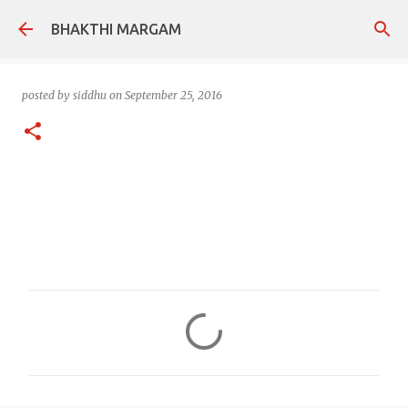
Skip to main content
BHAKTHI MARGAM
posted by
siddhu
on
September 25, 2016
C
o
m
m