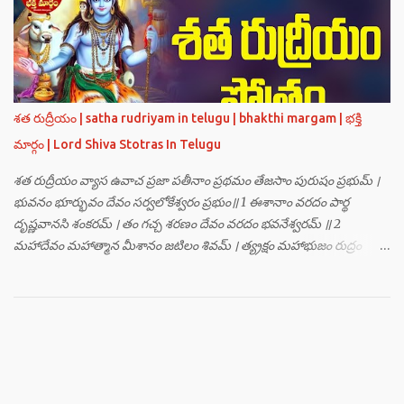
హంసః ॥ 3 ॥ ఓం సత్యతేజోజ్జ్వలజ్వాలామాలినే మణికుంభాయ హుం ఫట్ స్వాహా
। ఓం స్థితిరూపకకారణాయ పూర్వాదిగ్భాగే మాం రక్షతు ॥ 4 ॥ ఓం
బ్రహ్మతేజోజ్జ్వలజ్వాలామాలినే మణికుంభాయ హుం ఫట్ స్వాహా । ఓం
తారకబ్రహ్మరూపాయ పరయంత్ర-పరతంత్ర-పరమంత్ర-సర్వోపద్రవనాశనార్థం
దక్షిణదిగ్భాగే మాం రక్షతు ॥ 5 ॥ ఓం విష్ణుతేజోజ్జ్వలజ్వాలామాలినే
మణికుంభాయ హుం ఫట్ స్వాహా । ఓం ప్రచండమార్తాండ ఉగ్రతేజోరూపిణే
శత రుద్రీయం | satha rudriyam in telugu | bhakthi margam | భక్తి
ముకురవర్ణాయ తేజోవర్ణాయ మమ సర్వరాజస్త్రీపురుష-వశీకరణార్థం
మార్గం | Lord Shiva Stotras In Telugu
పశ్చిమదిగ్భాగే మాం రక్షతు ॥ 6 ॥ ఓం రుద్రతేజోజ్జ్వలజ్వాలామాలినే
మణికుంభాయ హుం ఫట్ స్వాహా । ఓం భవాయ రుద్రరూపిణే ఉత్తరదిగ్భాగే సర్వ...
శత రుద్రీయం వ్యాస ఉవాచ ప్రజా పతీనాం ప్రథమం తేజసాం పురుషం ప్రభుమ్ ।
భువనం భూర్భువం దేవం సర్వలోకేశ్వరం ప్రభుం॥ 1 ఈశానాం వరదం పార్థ
దృష్ణవానసి శంకరమ్ । తం గచ్చ శరణం దేవం వరదం భవనేశ్వరమ్ ॥ 2
మహాదేవం మహాత్మాన మీశానం జటిలం శివమ్ । త్య్రక్షం మహాభుజం రుద్రం
శిఖినం చీరవాసనమ్ ॥ 3 మహాదేవం హరం స్థాణుం వరదం భవనేశ్వరమ్ ।
జగత్ర్పాధానమధికం జగత్ప్రీతమధీశ్వరమ్ ॥ 4 జగద్యోనిం జగద్ద్వీపం జయనం
జగతో గతిమ్ । విశ్వాత్మానం విశ్వసృజం విశ్వమూర్తిం యశస్వినమ్ ॥ 5 విశ్వేశ్వరం
విశ్వవరం కర్మాణామీశ్వరం ప్రభుమ్ । శంభుం స్వయంభుం భూతేశం
భూతభవ్యభవోద్భవమ్ ॥ 6 యోగం యోగేశ్వరం శర్వం సర్వలోకేశ్వరేశ్వరమ్ ।
సర్వశ్రేష్టం జగచ్ఛ్రేష్టం వరిష్టం పరమేష్ఠినమ్ ॥ 7 లోకత్రయ విధాతారమేకం
లోకత్రయాశ్రయమ్ । సుదుర్జయం జగన్నాథం జన్మమృత్యు జరాతిగమ్ ॥ 8