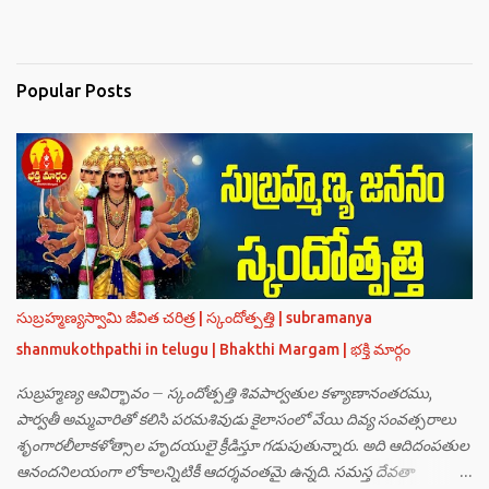
Popular Posts
సుబ్రహ్మణ్యస్వామి జీవిత చరిత్ర | స్కందోత్పత్తి | subramanya
shanmukothpathi in telugu | Bhakthi Margam | భక్తి మార్గం
సుబ్రహ్మణ్య ఆవిర్భావం – స్కందోత్పత్తి శివపార్వతుల కళ్యాణానంతరము,
పార్వతీ అమ్మవారితో కలిసి పరమశివుడు కైలాసంలో వేయి దివ్య సంవత్సరాలు
శృంగారలీలాకళోత్సాల హృదయులై క్రీడిస్తూ గడుపుతున్నారు. అది ఆదిదంపతుల
ఆనందనిలయంగా లోకాలన్నిటికీ ఆదర్శవంతమై ఉన్నది. సమస్త దేవతా