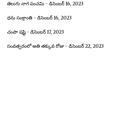
తెలుగు నాగ పంచమి - డిసెంబర్ 16, 2023
ధను సంక్రాంతి - డిసెంబర్ 16, 2023
చంపా షష్టి - డిసెంబర్ 17, 2023
సంవత్సరంలో అతి తక్కువ రోజు - డిసెంబర్ 22, 2023