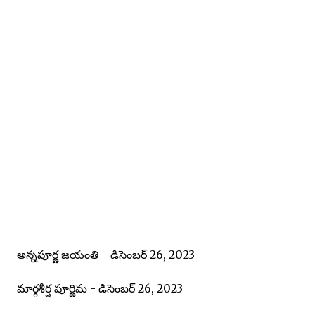
అన్నపూర్ణ జయంతి - డిసెంబర్ 26, 2023
మార్గశీర్ష పూర్ణిమ - డిసెంబర్ 26, 2023