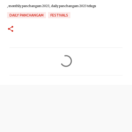
, monthly panchangam 2023, daily panchangam 2023 telugu
DAILY PANCHANGAM
FESTIVALS
C
o
m
m
e
n
t
s