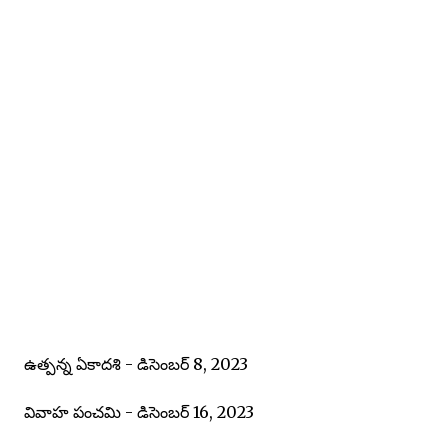
ఉత్పన్న ఏకాదశి - డిసెంబర్ 8, 2023
వివాహ పంచమి - డిసెంబర్ 16, 2023